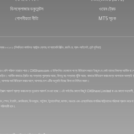
ডিসক্লোজার ডকুমেন্টস
ওয়েব ট্রেড
গোপনীয়তা নীতি
MT5 সূচক
্বর ০০১০১ (নিবন্ধিত কার্যালয় গ্রাউন্ড ফ্লোর, দা স্যাথেবি বিল্ডিং, রডনি বে, গ্রস-আইলেট, সেন্ট লুসিয়া)
গের চেয়েও বেশি পরিমাণ হারাতে পারে। OXShare.com-এ উল্লিখিত যেকোনো পণ্যে বিনিয়োগ করতে ইচ্ছুক যে কেউ তাদের নিজস্ব আর্থিক বা পে
ড়িত। আর্থিক বাজারে ট্রেডিং বড় সম্ভাব্য পুরস্কার আছে, কিন্তু বড় সম্ভাব্য ঝুঁকি আছে. বাজারে বিনিয়োগ করার জন্য আপনাকে অবশ্যই 
নয়, আপনার অর্থ বিনিয়োগ করার আগে, আপনার দেশ এটির অনুমতি দিচ্ছে কিনা তা নিশ্চিত করুন।
 ট্যাক্স পরামর্শ প্রাপ্ত করার জন্য দৃঢ়ভাবে পরামর্শ দেওয়া হচ্ছে। এই সাইটের কোনো কিছুই OXShare Limited বা এর কোনো সহযোগী, পরিচা
ুদান, স্পেন, ইতালি, বেলজিয়াম, ফিনল্যান্ড, পর্তুগাল, ইন্দোনেশিয়া, জাপান, নরওয়ে এবং এস্তোনিয়ার নাগরিক/বাসিন্দাদের পরিষেবা প্
র পরিপন্থী হবে।.