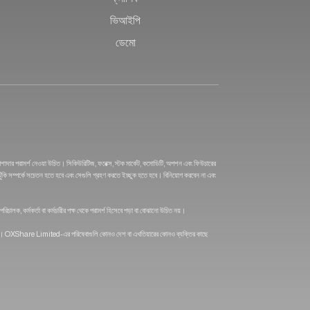
ভিআইপি
ডেমো
শাদার পরামর্শ নেওয়া উচিত। সিকিউরিটিজ, ফরেক্স, স্টক মার্কেট, কমোডিটি, অপশন এবং ফিউচারের
ঝুঁকি সম্পর্কে সচেতন হতে হবে এবং সেগুলি গ্রহণ করতে ইচ্ছুক হতে হবে। বিনিয়োগ করবেন না এবং
লক, কর্মকর্তা বা কর্মচারীর পক্ষ থেকে পরামর্শ হিসেবে পড়া বা বোঝানো উচিত নয়।
রদান করে না। OXShare Limited-এর পরিষেবাগুলি কোনও দেশ বা এখতিয়ারের কোনও ব্যক্তির কাছে