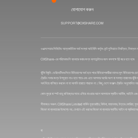
যোগাযোগ করুন
SUPPORT@OXSHARE.COM
ওএক্সশেয়ার লিমিটেড আন্তর্জাতিক অর্থ সংস্থা আইবিসি কর্তৃক সেন্ট লুসিয়াতে নিবন্ধিত, নিবন্ধন নম
OXShare-এর পরিষেবাগুলি ব্যবহার করার জন্য ক্লায়েন্টদের বয়স কমপক্ষে 18 বছর হতে হবে৷
ঝুঁকি বিবৃতি: ডেরিভেটিভগুলিতে বিনিয়োগের অর্থ হতে পারে বিনিয়োগকারীরা তাদের মূল বিনিয়ো
ট্রেডিং সবার জন্য উপযুক্ত নাও হতে পারে এবং এতে আপনার অর্থের অংশ বা সমস্ত হারানোর ঝুঁকি জ
অর্থ দিয়ে বাণিজ্য করবেন না যা আপনি হারাতে পারবেন না। কিছু দেশে ফরেক্স ট্রেডিং অনুমোদিত 
কোন মুদ্রা বা স্পট ধাতু বাণিজ্যের সাথে এগিয়ে যাওয়ার আগে আপনাকে স্বাধীন আর্থিক, আইনি এবং
সীমাবদ্ধ অঞ্চল: OXShare Limited মার্কিন যুক্তরাষ্ট্র, কিউবা, মায়ানমার, উত্তর কোরিয়া, স
বিতরণ বা ব্যবহারের উদ্দেশ্যে নয়, যেখানে এই ধরনের বিতরণ বা ব্যবহার স্থানীয় আইন বা প্রবিধানে
বা