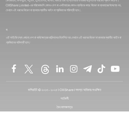
বেলজিয়াম, ফিনল্যান্ড, পর্তুগাল, ইন্দোনেশিয়া, জাপান, নরওয়ে এবং এস্তোনিয়ার নাগরিক/বাসিন্দাদের পরিষেবা প্রদান করে না।
OXShare Limited-এর পরিষেবাগুলি কোনও দেশ বা এখতিয়ারের কোনও ব্যক্তির কাছে বিতরণ বা ব্যবহারের উদ্দেশ্যে নয়,
যেখানে এই ধরনের বিতরণ বা ব্যবহার স্থানীয় আইন বা প্রবিধানের পরিপন্থী হবে।.
বা
এই সাইটের তথ্য কোনো দেশ বা অধিক্ষেত্রের বাসিন্দাদের নির্দেশিত নয় যেখানে এই ধরনের বিতরণ বা ব্যবহার স্থানীয় আইন বা
প্রবিধানের পরিপন্থী হবে।
কপিরাইট © ২০১৩ - ২০২৫ | OXShare | সমস্ত অধিকার সংরক্ষিত
শর্তাবলী
বৈধ কাগজপত্র