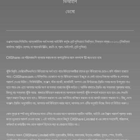
ভিআইপি
ডেমো
ওএক্সশেয়ার লিমিটেড আন্তর্জাতিক অর্থ সংস্থা আইবিসি কর্তৃক সেন্ট লুসিয়াতে নিবন্ধিত, নিবন্ধন নম্বর ০০১০১ (নিবন্ধিত
কার্যালয় গ্রাউন্ড ফ্লোর, দা স্যাথেবি বিল্ডিং, রডনি বে, গ্রস-আইলেট, সেন্ট লুসিয়া)
OXShare-এর পরিষেবাগুলি ব্যবহার করার জন্য ক্লায়েন্টদের বয়স কমপক্ষে 18 বছর হতে হবে৷
ঝুঁকি বিবৃতি: ডেরিভেটিভগুলিতে বিনিয়োগের অর্থ হতে পারে বিনিয়োগকারীরা তাদের মূল বিনিয়োগের চেয়েও বেশি পরিমাণ হারাতে
পারে। OXShare.com-এ উল্লিখিত যেকোনো পণ্যে বিনিয়োগ করতে ইচ্ছুক যে কেউ তাদের নিজস্ব আর্থিক বা পেশাদার
পরামর্শ নেওয়া উচিত। সিকিউরিটিজ, ফরেক্স, স্টক মার্কেট, কমোডিটি, অপশন এবং ফিউচারের ট্রেডিং সবার জন্য উপযুক্ত নাও
হতে পারে এবং এতে আপনার অর্থের অংশ বা সমস্ত হারানোর ঝুঁকি জড়িত। আর্থিক বাজারে ট্রেডিং বড় সম্ভাব্য পুরস্কার আছে,
কিন্তু বড় সম্ভাব্য ঝুঁকি আছে. বাজারে বিনিয়োগ করার জন্য আপনাকে অবশ্যই ঝুঁকি সম্পর্কে সচেতন হতে হবে এবং সেগুলি
গ্রহণ করতে ইচ্ছুক হতে হবে। বিনিয়োগ করবেন না এবং অর্থ দিয়ে বাণিজ্য করবেন না যা আপনি হারাতে পারবেন না। কিছু দেশে
ফরেক্স ট্রেডিং অনুমোদিত নয়, আপনার অর্থ বিনিয়োগ করার আগে, আপনার দেশ এটির অনুমতি দিচ্ছে কিনা তা নিশ্চিত করুন।
কোন মুদ্রা বা স্পট ধাতু বাণিজ্যের সাথে এগিয়ে যাওয়ার আগে আপনাকে স্বাধীন আর্থিক, আইনি এবং ট্যাক্স পরামর্শ প্রাপ্ত করার
জন্য দৃঢ়ভাবে পরামর্শ দেওয়া হচ্ছে। এই সাইটের কোনো কিছুই OXShare Limited বা এর কোনো সহযোগী, পরিচালক,
কর্মকর্তা বা কর্মচারীর পক্ষ থেকে পরামর্শ হিসেবে পড়া বা বোঝানো উচিত নয়।
সীমাবদ্ধ অঞ্চল: OXShare Limited মার্কিন যুক্তরাষ্ট্র, কিউবা, মায়ানমার, উত্তর কোরিয়া, সুদান, স্পেন, ইতালি,