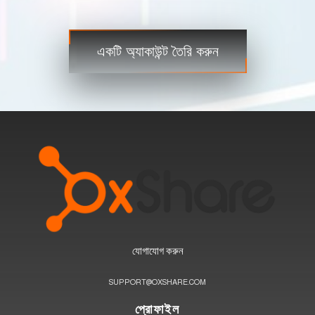
বাণিজ্য
ধাপ 3
একটি অ্যাকাউন্ট তৈরি করুন
যোগাযোগ করুন
SUPPORT@OXSHARE.COM
প্রোফাইল