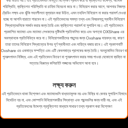
করা উচিত নয়। এই প্রতিবেদনটি বিস্তৃত বিশ্লেষণ প্রদান করে যা ব্যক্তিগত উদ্দেশ্য, আর্থিক
পরিস্থিতি, ব্যক্তিগত পরিস্থিতি বা চাহিদা বিবেচনা করে না। বিনিয়োগ করার আগে, আপনার নিজস্ব
ট্রেডিং লক্ষ্য এবং ঝুঁকি সহনশীলতা মূল্যায়ন করা উচিত; এমন তহবিল বিনিয়োগ না করার পরামর্শ দেওয়া
হচ্ছে যা আপনি হারাতে পারবেন না। এই প্রতিবেদনের সমস্ত তথ্য এবং বিষয়বস্তু স্বাধীন বিনিয়োগ
সিদ্ধান্তগুলিকে সমর্থন করার জন্য তৈরি এবং ব্যক্তিগত পরামর্শ বা সুপারিশ নয়। এই প্রতিবেদনে
প্রকাশিত মতামত এবং মতামত লেখকদের দৃষ্টিভঙ্গি প্রতিফলিত করে এবং অগত্যা OXShare এর
অবস্থানকে প্রতিনিধিত্ব করে না। বিনিয়োগকারীদের পছন্দের জন্য Oxshare দায়বদ্ধ নয়, কারণ
তারা তাদের বিনিয়োগ সিদ্ধান্তের উপর পূর্ণ স্বাধীনতা এবং দায়িত্ব বজায় রাখে। এই প্রকাশনাটি
Oxshare এর একমাত্র সম্পত্তি এবং এটি কেবলমাত্র প্রাপকের জন্য তৈরি। অননুমোদিত বিতরণ বা
পুনরুৎপাদন নিষিদ্ধ, এবং এই প্রতিবেদন বিতরণ বা পুনরুৎপাদন করার সময় পাওয়া যেকোনো ব্যক্তি বা
সত্তার বিরুদ্ধে কপিরাইট লঙ্ঘনের অভিযোগ আনা হবে।
লক্ষ্য করুন
এই প্রতিবেদনে থাকা বিশ্লেষণ এবং মতামতগুলি বাধ্যতামূলক নয় এবং বিক্রি বা কেনার সুপারিশ হিসাবে
বিবেচিত হয় না, এবং কোম্পানি বিনিয়োগকারীর সিদ্ধান্ত এবং পছন্দগুলির জন্য দায়ী নয়, এবং এই
প্রতিবেদনের উদ্দেশ্য প্রযুক্তিগত মাধ্যমে সাধারণ তথ্য প্রকাশ করা বিশ্লেষণ