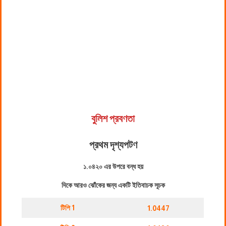
বুলিশ প্রবণতা
প্রথম দৃশ্যপট
ণ
১.০৪২০ এর উপরে বন্ধ হয়
দিকে আরও ঝোঁকের জন্য একটি ইতিবাচক সূচক
টিপি 1
1.0447