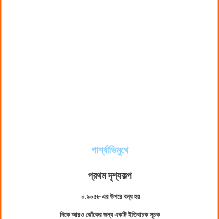
পার্শ্বাভিমুখে
প্রথম দৃশ্যকল্প
০.৯০৫৮ এর উপরে বন্ধ হয়
দিকে আরও ঝোঁকের জন্য একটি ইতিবাচক সূচক