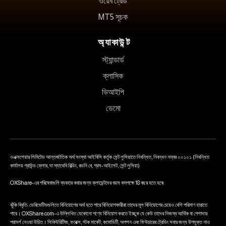
ওয়েব ট্রেড
MT5 সূচক
অ্যাকাউন্ট
স্ট্যান্ডার্ড
ক্লাসিক
ভিআইপি
ডেমো
ওএক্সশেয়ার লিমিটেড আন্তর্জাতিক অর্থ সংস্থা আইবিসি কর্তৃক সেন্ট লুসিয়াতে নিবন্ধিত, নিবন্ধন নম্বর ০০১০১ (নিবন্ধিত
কার্যালয় গ্রাউন্ড ফ্লোর, দা স্যাথেবি বিল্ডিং, রডনি বে, গ্রস-আইলেট, সেন্ট লুসিয়া)
OXShare-এর পরিষেবাগুলি ব্যবহার করার জন্য ক্লায়েন্টদের বয়স কমপক্ষে 18 বছর হতে হবে৷
ঝুঁকি বিবৃতি: ডেরিভেটিভগুলিতে বিনিয়োগের অর্থ হতে পারে বিনিয়োগকারীরা তাদের মূল বিনিয়োগের চেয়েও বেশি পরিমাণ হারাতে
পারে। OXShare.com-এ উল্লিখিত যেকোনো পণ্যে বিনিয়োগ করতে ইচ্ছুক যে কেউ তাদের নিজস্ব আর্থিক বা পেশাদার
পরামর্শ নেওয়া উচিত। সিকিউরিটিজ, ফরেক্স, স্টক মার্কেট, কমোডিটি, অপশন এবং ফিউচারের ট্রেডিং সবার জন্য উপযুক্ত নাও