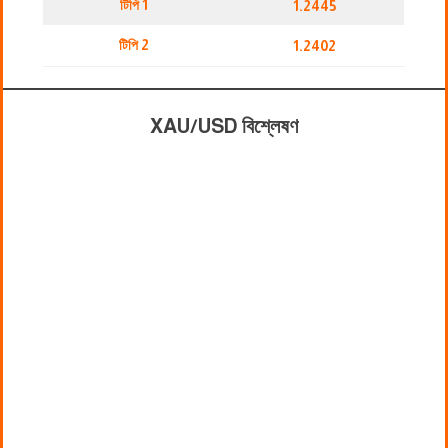
টিপি 1
1.2445
টিপি 2
1.2402
XAU/USD বিশ্লেষণ