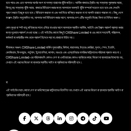
হতে পারে এবং এতে আপনার অর্থের অংশ বা সমস্ত হারানোর ঝুঁকি জড়িত। আর্থিক বাজারে ট্রেডিং বড় সম্ভাব্য পুরস্কার আছে,
কিন্তু বড় সম্ভাব্য ঝুঁকি আছে. বাজারে বিনিয়োগ করার জন্য আপনাকে অবশ্যই ঝুঁকি সম্পর্কে সচেতন হতে হবে এবং সেগুলি
গ্রহণ করতে ইচ্ছুক হতে হবে। বিনিয়োগ করবেন না এবং অর্থ দিয়ে বাণিজ্য করবেন না যা আপনি হারাতে পারবেন না। কিছু দেশে
ফরেক্স ট্রেডিং অনুমোদিত নয়, আপনার অর্থ বিনিয়োগ করার আগে, আপনার দেশ এটির অনুমতি দিচ্ছে কিনা তা নিশ্চিত করুন।
কোন মুদ্রা বা স্পট ধাতু বাণিজ্যের সাথে এগিয়ে যাওয়ার আগে আপনাকে স্বাধীন আর্থিক, আইনি এবং ট্যাক্স পরামর্শ প্রাপ্ত করার
জন্য দৃঢ়ভাবে পরামর্শ দেওয়া হচ্ছে। এই সাইটের কোনো কিছুই OXShare Limited বা এর কোনো সহযোগী, পরিচালক,
কর্মকর্তা বা কর্মচারীর পক্ষ থেকে পরামর্শ হিসেবে পড়া বা বোঝানো উচিত নয়।
সীমাবদ্ধ অঞ্চল: OXShare Limited মার্কিন যুক্তরাষ্ট্র, কিউবা, মায়ানমার, উত্তর কোরিয়া, সুদান, স্পেন, ইতালি,
বেলজিয়াম, ফিনল্যান্ড, পর্তুগাল, ইন্দোনেশিয়া, জাপান, নরওয়ে এবং এস্তোনিয়ার নাগরিক/বাসিন্দাদের পরিষেবা প্রদান করে না।
OXShare Limited-এর পরিষেবাগুলি কোনও দেশ বা এখতিয়ারের কোনও ব্যক্তির কাছে বিতরণ বা ব্যবহারের উদ্দেশ্যে নয়,
যেখানে এই ধরনের বিতরণ বা ব্যবহার স্থানীয় আইন বা প্রবিধানের পরিপন্থী হবে।.
বা
এই সাইটের তথ্য কোনো দেশ বা অধিক্ষেত্রের বাসিন্দাদের নির্দেশিত নয় যেখানে এই ধরনের বিতরণ বা ব্যবহার স্থানীয় আইন বা
প্রবিধানের পরিপন্থী হবে।