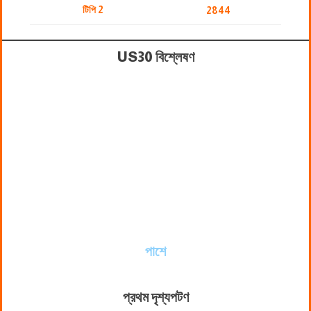
টিপি 2
2844
US30 বিশ্লেষণ
পাশে
প্রথম দৃশ্যপট
ণ