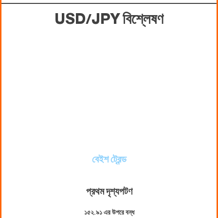
USD/JPY বিশ্লেষণ
বেইশ ট্রেন্ড
প্রথম দৃশ্যপট
ণ
১৫২.৯১ এর উপরে বন্ধ