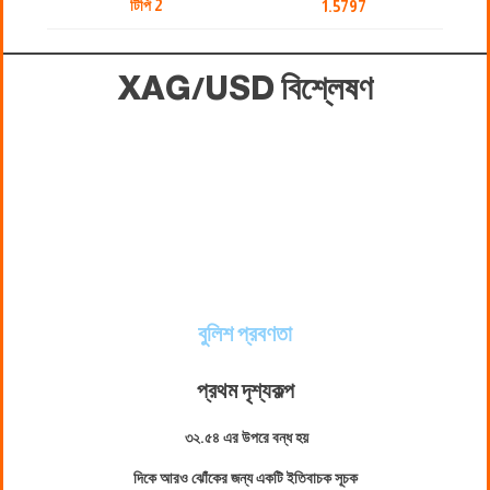
টিপি 2
1.5797
XAG/USD
বিশ্লেষণ
বুলিশ প্রবণতা
প্রথম দৃশ্যকল্প
৩২.৫৪ এর উপরে বন্ধ হয়
দিকে আরও ঝোঁকের জন্য একটি ইতিবাচক সূচক