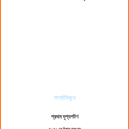
পার্শ্বাভিমুখে
প্রথম দৃশ্যপট
ণ