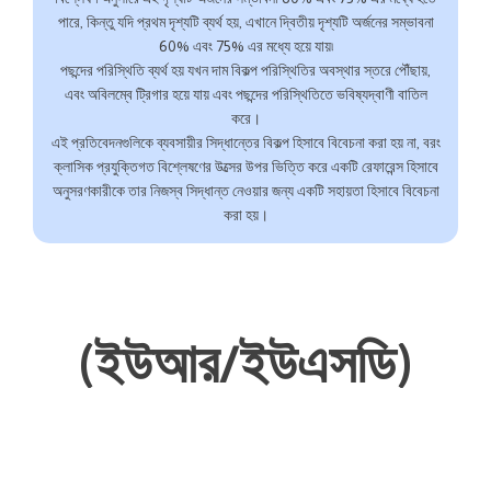
পারে, কিন্তু যদি প্রথম দৃশ্যটি ব্যর্থ হয়, এখানে দ্বিতীয় দৃশ্যটি অর্জনের সম্ভাবনা
60% এবং 75% এর মধ্যে হয়ে যায়৷
পছন্দের পরিস্থিতি ব্যর্থ হয় যখন দাম বিকল্প পরিস্থিতির অবস্থার স্তরে পৌঁছায়,
এবং অবিলম্বে ট্রিগার হয়ে যায় এবং পছন্দের পরিস্থিতিতে ভবিষ্যদ্বাণী বাতিল
করে।
এই প্রতিবেদনগুলিকে ব্যবসায়ীর সিদ্ধান্তের বিকল্প হিসাবে বিবেচনা করা হয় না, বরং
ক্লাসিক প্রযুক্তিগত বিশ্লেষণের উত্সের উপর ভিত্তি করে একটি রেফারেন্স হিসাবে
অনুসরণকারীকে তার নিজস্ব সিদ্ধান্ত নেওয়ার জন্য একটি সহায়তা হিসাবে বিবেচনা
করা হয়।
(ইউআর/ইউএসডি)