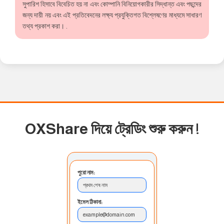
সুপারিশ হিসাবে বিবেচিত হয় না এবং কোম্পানি বিনিয়োগকারীর সিদ্ধান্ত এবং পছন্দের
জন্য দায়ী নয় এবং এই প্রতিবেদনের লক্ষ্য প্রযুক্তিগত বিশ্লেষণের মাধ্যমে সাধারণ
তথ্য প্রকাশ করা। .
OXShare দিয়ে ট্রেডিং শুরু করুন
!
পুরো নাম:
প্রথম শেষ নাম
ইমেল ঠিকানা:
example@domain.com