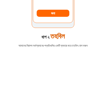
জমা
তহবিল
ধাপ ২
আমাদের নিরাপদ অর্থপ্রদানের পদ্ধতিগুলির একটি ব্যবহার করে তহবিল যোগ করুন
EURUSD
1.2184 1.2186
GBPUSD
1.4167 1.4169