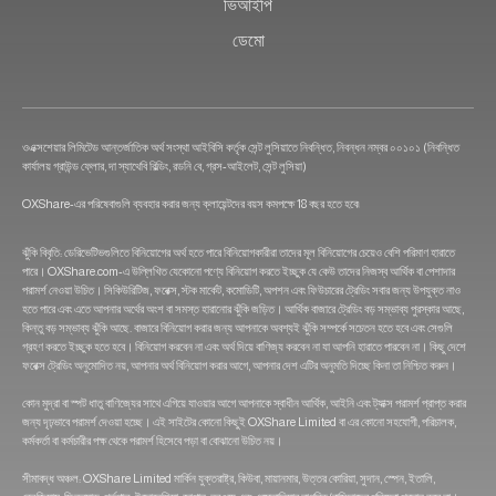
ভিআইপি
ডেমো
ওএক্সশেয়ার লিমিটেড আন্তর্জাতিক অর্থ সংস্থা আইবিসি কর্তৃক সেন্ট লুসিয়াতে নিবন্ধিত, নিবন্ধন নম্বর ০০১০১ (নিবন্ধিত
কার্যালয় গ্রাউন্ড ফ্লোর, দা স্যাথেবি বিল্ডিং, রডনি বে, গ্রস-আইলেট, সেন্ট লুসিয়া)
OXShare-এর পরিষেবাগুলি ব্যবহার করার জন্য ক্লায়েন্টদের বয়স কমপক্ষে 18 বছর হতে হবে৷
ঝুঁকি বিবৃতি: ডেরিভেটিভগুলিতে বিনিয়োগের অর্থ হতে পারে বিনিয়োগকারীরা তাদের মূল বিনিয়োগের চেয়েও বেশি পরিমাণ হারাতে
পারে। OXShare.com-এ উল্লিখিত যেকোনো পণ্যে বিনিয়োগ করতে ইচ্ছুক যে কেউ তাদের নিজস্ব আর্থিক বা পেশাদার
পরামর্শ নেওয়া উচিত। সিকিউরিটিজ, ফরেক্স, স্টক মার্কেট, কমোডিটি, অপশন এবং ফিউচারের ট্রেডিং সবার জন্য উপযুক্ত নাও
হতে পারে এবং এতে আপনার অর্থের অংশ বা সমস্ত হারানোর ঝুঁকি জড়িত। আর্থিক বাজারে ট্রেডিং বড় সম্ভাব্য পুরস্কার আছে,
কিন্তু বড় সম্ভাব্য ঝুঁকি আছে. বাজারে বিনিয়োগ করার জন্য আপনাকে অবশ্যই ঝুঁকি সম্পর্কে সচেতন হতে হবে এবং সেগুলি
গ্রহণ করতে ইচ্ছুক হতে হবে। বিনিয়োগ করবেন না এবং অর্থ দিয়ে বাণিজ্য করবেন না যা আপনি হারাতে পারবেন না। কিছু দেশে
ফরেক্স ট্রেডিং অনুমোদিত নয়, আপনার অর্থ বিনিয়োগ করার আগে, আপনার দেশ এটির অনুমতি দিচ্ছে কিনা তা নিশ্চিত করুন।
কোন মুদ্রা বা স্পট ধাতু বাণিজ্যের সাথে এগিয়ে যাওয়ার আগে আপনাকে স্বাধীন আর্থিক, আইনি এবং ট্যাক্স পরামর্শ প্রাপ্ত করার
জন্য দৃঢ়ভাবে পরামর্শ দেওয়া হচ্ছে। এই সাইটের কোনো কিছুই OXShare Limited বা এর কোনো সহযোগী, পরিচালক,
কর্মকর্তা বা কর্মচারীর পক্ষ থেকে পরামর্শ হিসেবে পড়া বা বোঝানো উচিত নয়।
সীমাবদ্ধ অঞ্চল: OXShare Limited মার্কিন যুক্তরাষ্ট্র, কিউবা, মায়ানমার, উত্তর কোরিয়া, সুদান, স্পেন, ইতালি,