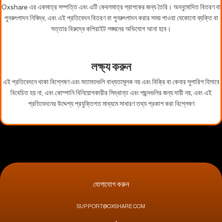
Oxshare এর একমাত্র সম্পত্তি এবং এটি কেবলমাত্র প্রাপকের জন্য তৈরি। অননুমোদিত বিতরণ বা
পুনরুৎপাদন নিষিদ্ধ, এবং এই প্রতিবেদন বিতরণ বা পুনরুৎপাদন করার সময় পাওয়া যেকোনো ব্যক্তি বা
সত্তার বিরুদ্ধে কপিরাইট লঙ্ঘনের অভিযোগ আনা হবে।
লক্ষ্য করুন
এই প্রতিবেদনে থাকা বিশ্লেষণ এবং মতামতগুলি বাধ্যতামূলক নয় এবং বিক্রি বা কেনার সুপারিশ হিসাবে
বিবেচিত হয় না, এবং কোম্পানি বিনিয়োগকারীর সিদ্ধান্ত এবং পছন্দগুলির জন্য দায়ী নয়, এবং এই
প্রতিবেদনের উদ্দেশ্য প্রযুক্তিগত মাধ্যমে সাধারণ তথ্য প্রকাশ করা বিশ্লেষণ
যোগাযোগ করুন
SUPPORT@OXSHARE.COM