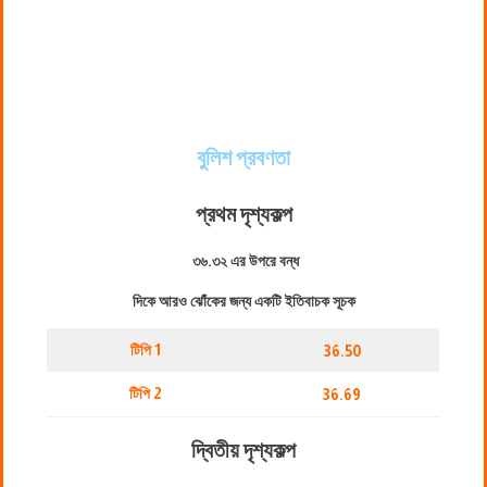
বুলিশ প্রবণতা
প্রথম দৃশ্যকল্প
৩৬.৩২ এর উপরে বন্ধ
দিকে আরও ঝোঁকের জন্য একটি ইতিবাচক সূচক
টিপি 1
36.50
টিপি 2
36.69
দ্বিতীয় দৃশ্যকল্প