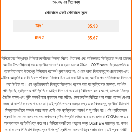
৩৬.৩২ এর নিচে বন্ধ
নেতিবাচক একটি নেতিবাচক সূচক
টিপি 1
35.93
টিপি 2
35.67
বিনিয়োগের সিদ্ধান্ত বিনিয়োগকারীদের নিজস্ব বিচার-বিবেচনা এবং অভিজ্ঞতার ভিত্তিতে অথবা তাদের
আর্থিক উপদেষ্টা(দের) থেকে স্বাধীন পরামর্শের মাধ্যমে নেওয়া উচিত। OXShare সিদ্ধান্তগুলিকে
প্রভাবিত করার উদ্দেশ্যে বিনিয়োগ পরামর্শ প্রদান করে না; এখানে থাকা বিষয়বস্তু সাধারণ তথ্য এবং
এটিকে আনুষঙ্গিক বা বিনিয়োগ পরিষেবা হিসাবে বিবেচনা করা উচিত নয়, আর্থিক পরামর্শ হিসাবেও বিবেচনা
করা উচিত নয়। এই প্রতিবেদনটি বিস্তৃত বিশ্লেষণ প্রদান করে যা ব্যক্তিগত উদ্দেশ্য, আর্থিক
পরিস্থিতি, ব্যক্তিগত পরিস্থিতি বা চাহিদা বিবেচনা করে না। বিনিয়োগ করার আগে, আপনার নিজস্ব
ট্রেডিং লক্ষ্য এবং ঝুঁকি সহনশীলতা মূল্যায়ন করা উচিত; এমন তহবিল বিনিয়োগ না করার পরামর্শ দেওয়া
হচ্ছে যা আপনি হারাতে পারবেন না। এই প্রতিবেদনের সমস্ত তথ্য এবং বিষয়বস্তু স্বাধীন বিনিয়োগ
সিদ্ধান্তগুলিকে সমর্থন করার জন্য তৈরি এবং ব্যক্তিগত পরামর্শ বা সুপারিশ নয়। এই প্রতিবেদনে
প্রকাশিত মতামত এবং মতামত লেখকদের দৃষ্টিভঙ্গি প্রতিফলিত করে এবং অগত্যা OXShare এর
অবস্থানকে প্রতিনিধিত্ব করে না। বিনিয়োগকারীদের পছন্দের জন্য Oxshare দায়বদ্ধ নয়, কারণ
তারা তাদের বিনিয়োগ সিদ্ধান্তের উপর পূর্ণ স্বাধীনতা এবং দায়িত্ব বজায় রাখে। এই প্রকাশনাটি