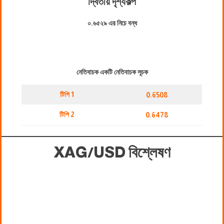
দ্বিতীয় দৃশ্যকল্প
০.৬৫২৯ এর নিচে বন্ধ
নেতিবাচক একটি নেতিবাচক সূচক
টিপি 1
0.6508
টিপি 2
0.6478
XAG/USD
বিশ্লেষণ