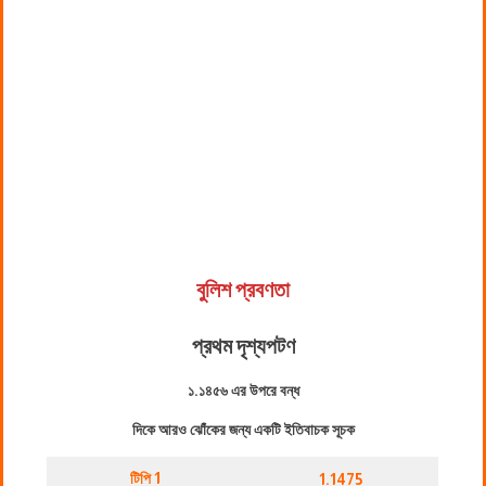
বুলিশ প্রবণতা
প্রথম দৃশ্যপট
ণ
১.১৪৫৬ এর উপরে বন্ধ
দিকে আরও ঝোঁকের জন্য একটি ইতিবাচক সূচক
টিপি 1
1.1475