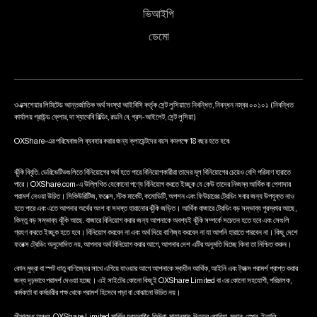
ভিআইপি
ডেমো
ওএক্সশেয়ার লিমিটেড আন্তর্জাতিক অর্থ সংস্থা আইবিসি কর্তৃক সেন্ট লুসিয়াতে নিবন্ধিত, নিবন্ধন নম্বর ০০১০১ (নিবন্ধিত
কার্যালয় গ্রাউন্ড ফ্লোর, দা স্যাথেবি বিল্ডিং, রডনি বে, গ্রস-আইলেট, সেন্ট লুসিয়া)
OXShare-এর পরিষেবাগুলি ব্যবহার করার জন্য ক্লায়েন্টদের বয়স কমপক্ষে 18 বছর হতে হবে৷
ঝুঁকি বিবৃতি: ডেরিভেটিভগুলিতে বিনিয়োগের অর্থ হতে পারে বিনিয়োগকারীরা তাদের মূল বিনিয়োগের চেয়েও বেশি পরিমাণ হারাতে
পারে। OXShare.com-এ উল্লিখিত যেকোনো পণ্যে বিনিয়োগ করতে ইচ্ছুক যে কেউ তাদের নিজস্ব আর্থিক বা পেশাদার
পরামর্শ নেওয়া উচিত। সিকিউরিটিজ, ফরেক্স, স্টক মার্কেট, কমোডিটি, অপশন এবং ফিউচারের ট্রেডিং সবার জন্য উপযুক্ত নাও
হতে পারে এবং এতে আপনার অর্থের অংশ বা সমস্ত হারানোর ঝুঁকি জড়িত। আর্থিক বাজারে ট্রেডিং বড় সম্ভাব্য পুরস্কার আছে,
কিন্তু বড় সম্ভাব্য ঝুঁকি আছে. বাজারে বিনিয়োগ করার জন্য আপনাকে অবশ্যই ঝুঁকি সম্পর্কে সচেতন হতে হবে এবং সেগুলি
গ্রহণ করতে ইচ্ছুক হতে হবে। বিনিয়োগ করবেন না এবং অর্থ দিয়ে বাণিজ্য করবেন না যা আপনি হারাতে পারবেন না। কিছু দেশে
ফরেক্স ট্রেডিং অনুমোদিত নয়, আপনার অর্থ বিনিয়োগ করার আগে, আপনার দেশ এটির অনুমতি দিচ্ছে কিনা তা নিশ্চিত করুন।
কোন মুদ্রা বা স্পট ধাতু বাণিজ্যের সাথে এগিয়ে যাওয়ার আগে আপনাকে স্বাধীন আর্থিক, আইনি এবং ট্যাক্স পরামর্শ প্রাপ্ত করার
জন্য দৃঢ়ভাবে পরামর্শ দেওয়া হচ্ছে। এই সাইটের কোনো কিছুই OXShare Limited বা এর কোনো সহযোগী, পরিচালক,
কর্মকর্তা বা কর্মচারীর পক্ষ থেকে পরামর্শ হিসেবে পড়া বা বোঝানো উচিত নয়।
সীমাবদ্ধ অঞ্চল: OXShare Limited মার্কিন যুক্তরাষ্ট্র, কিউবা, মায়ানমার, উত্তর কোরিয়া, সুদান, স্পেন, ইতালি,