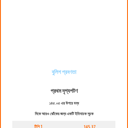
বুলিশ প্রবণতা
প্রথম দৃশ্যপট
ণ
১৪৫.০৫ এর উপরে বন্ধ
দিকে আরও ঝোঁকের জন্য একটি ইতিবাচক সূচক
টিপি 1
145.37