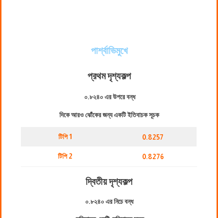
পার্শ্বাভিমুখে
প্রথম দৃশ্যকল্প
০.৮২৪০ এর উপরে বন্ধ
দিকে আরও ঝোঁকের জন্য একটি ইতিবাচক সূচক
টিপি 1
0.8257
টিপি 2
0.8276
দ্বিতীয় দৃশ্যকল্প
০.৮২৪০ এর নিচে বন্ধ