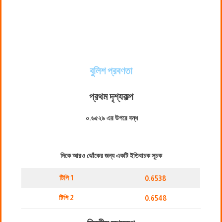
বুলিশ প্রবণতা
প্রথম দৃশ্যকল্প
০.৬৫২৯ এর উপরে বন্ধ
দিকে আরও ঝোঁকের জন্য একটি ইতিবাচক সূচক
টিপি 1
0.6538
টিপি 2
0.6548