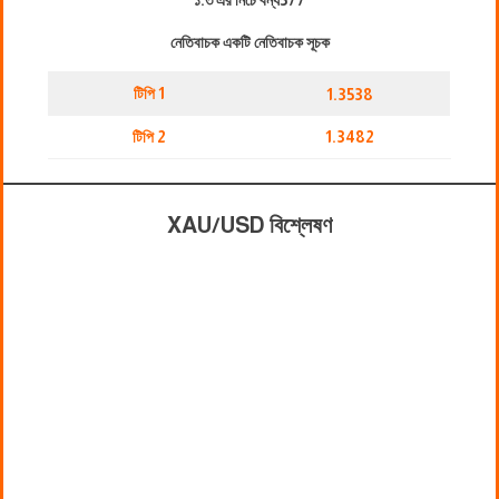
১.৩ এর নিচে বন্ধ
577
নেতিবাচক একটি নেতিবাচক সূচক
টিপি 1
1.3538
টিপি 2
1.3482
XAU/USD বিশ্লেষণ