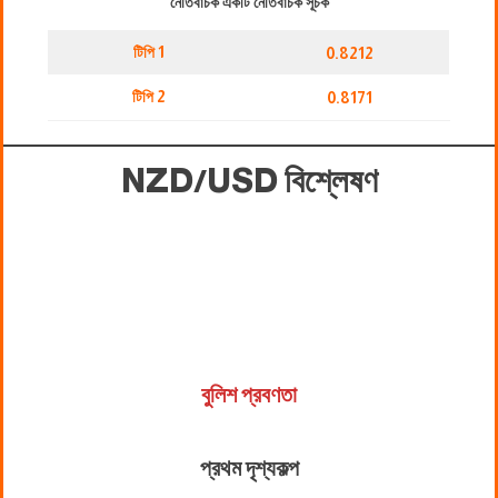
নেতিবাচক একটি নেতিবাচক সূচক
টিপি 1
0.8212
টিপি 2
0.8171
NZD/USD বিশ্লেষণ
বুলিশ প্রবণতা
প্রথম দৃশ্যকল্প