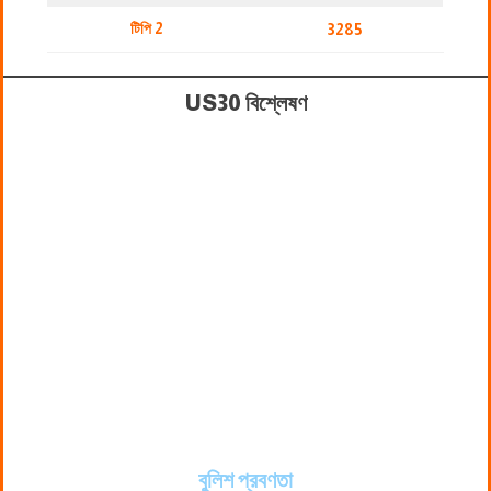
টিপি 2
3285
US30 বিশ্লেষণ
বুলিশ প্রবণতা