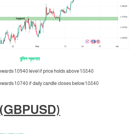
বুলিশ প্রবণতা
towards 1.0940 level if price holds above 1.0840
towards 1.0740 if daily candle closes below 1.0840
(GBPUSD)