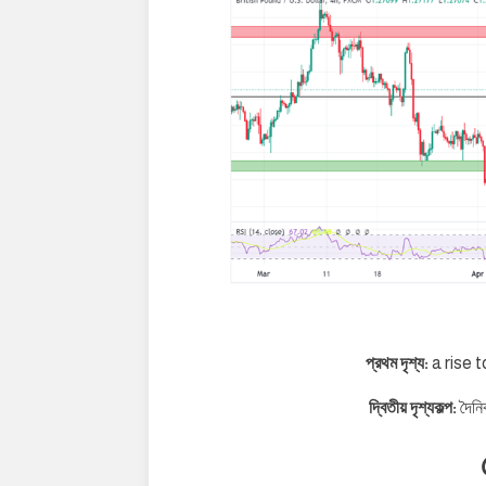
প্রথম দৃশ্য:
a rise 
দ্বিতীয় দৃশ্যকল্প:
দৈনি