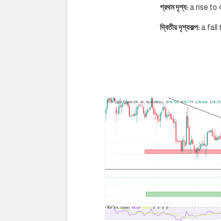
প্রথম দৃশ্য:
a rise to
দ্বিতীয় দৃশ্যকল্প:
a fal