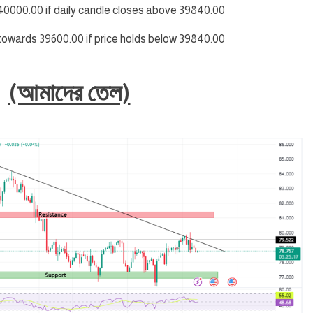
 40000.00 if daily candle closes above 39840.00
l towards 39600.00 if price holds below 39840.00
(আমাদের তেল)