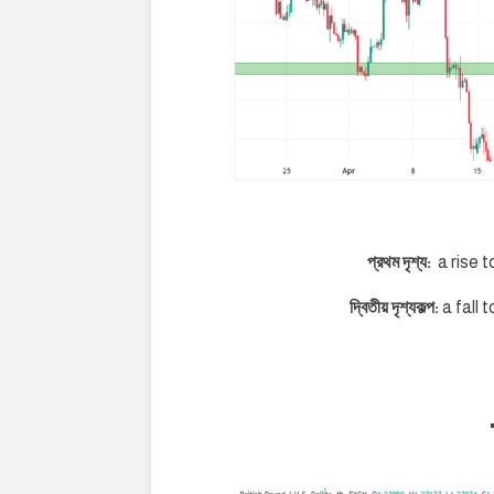
প্রথম দৃশ্য:
a rise 
দ্বিতীয় দৃশ্যকল্প:
a fall 