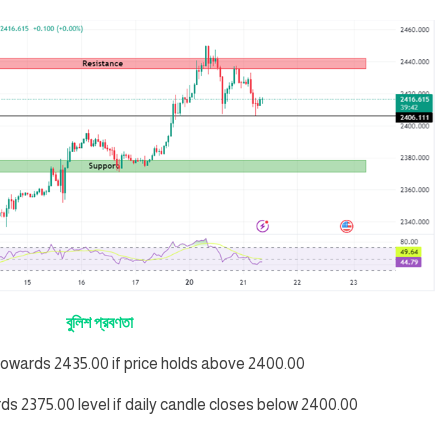
বুলিশ প্রবণতা
 towards 2435.00 if price holds above 2400.00
rds 2375.00 level if daily candle closes below 2400.00