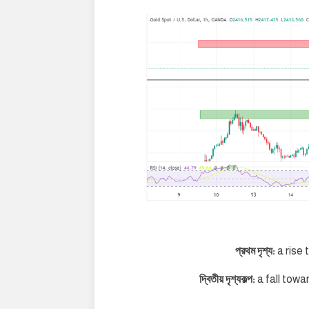
প্রথম দৃশ্য:
a rise
দ্বিতীয় দৃশ্যকল্প:
a fall towa