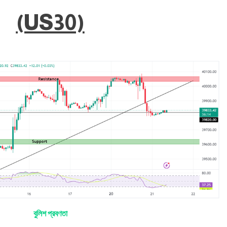
(US30)
বুলিশ প্রবণতা