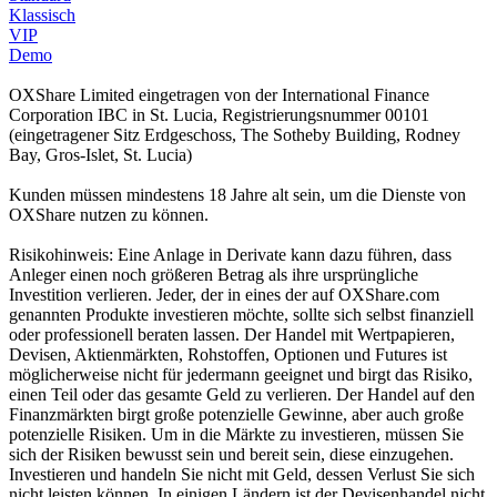
Klassisch
VIP
Demo
OXShare Limited eingetragen von der International Finance
Corporation IBC in St. Lucia, Registrierungsnummer 00101
(eingetragener Sitz Erdgeschoss, The Sotheby Building, Rodney
Bay, Gros-Islet, St. Lucia)
Kunden müssen mindestens 18 Jahre alt sein, um die Dienste von
OXShare nutzen zu können.
Risikohinweis: Eine Anlage in Derivate kann dazu führen, dass
Anleger einen noch größeren Betrag als ihre ursprüngliche
Investition verlieren. Jeder, der in eines der auf OXShare.com
genannten Produkte investieren möchte, sollte sich selbst finanziell
oder professionell beraten lassen. Der Handel mit Wertpapieren,
Devisen, Aktienmärkten, Rohstoffen, Optionen und Futures ist
möglicherweise nicht für jedermann geeignet und birgt das Risiko,
einen Teil oder das gesamte Geld zu verlieren. Der Handel auf den
Finanzmärkten birgt große potenzielle Gewinne, aber auch große
potenzielle Risiken. Um in die Märkte zu investieren, müssen Sie
sich der Risiken bewusst sein und bereit sein, diese einzugehen.
Investieren und handeln Sie nicht mit Geld, dessen Verlust Sie sich
nicht leisten können. In einigen Ländern ist der Devisenhandel nicht