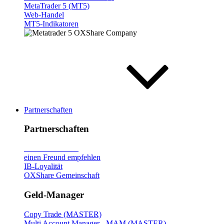
MetaTrader 5 (MT5)
Web-Handel
MT5-Indikatoren
Partnerschaften
Partnerschaften
Broker
vorstellen
einen Freund empfehlen
IB-Loyalität
OXShare Gemeinschaft
Geld-Manager
Copy Trade (MASTER)
Multi Account Manager - MAM (MASTER)