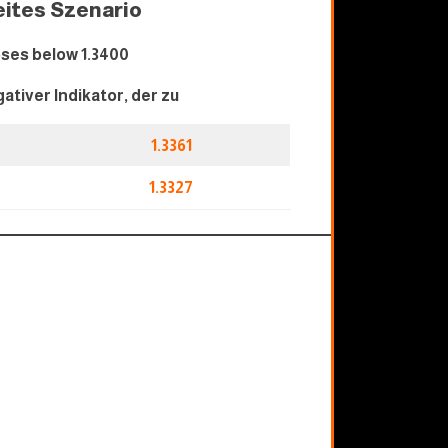
ites Szenario
ses below 1.34
0
0
gativer Indikator, der zu
1.3361
1.3327