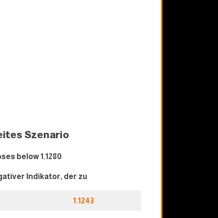
ites Szenario
oses below 1.128
0
gativer Indikator, der zu
1.124
3