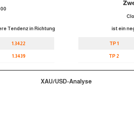
Zwe
4
0
0
Clo
itere Tendenz in Richtung
ist ein ne
1.342
2
TP 1
1.343
9
TP 2
XAU/USD-Analyse