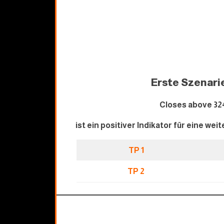
Erste Szenari
Closes above 32
ist ein positiver Indikator für eine we
TP 1
TP 2