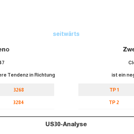
seitwärts
en
o
Zwe
47
Cl
itere Tendenz in Richtung
ist ein ne
32
6
8
TP 1
32
84
TP 2
US30-Analyse