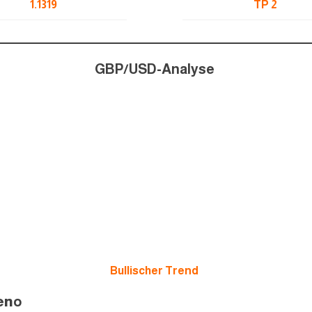
1.131
9
TP 2
GBP/USD-Analyse
Bullischer Trend
en
o