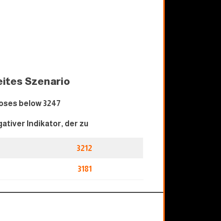
ites Szenario
oses below 32
47
gativer Indikator, der zu
3212
31
81