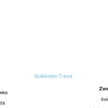
Bullischer Trend
Zwe
en
o
Sch
858