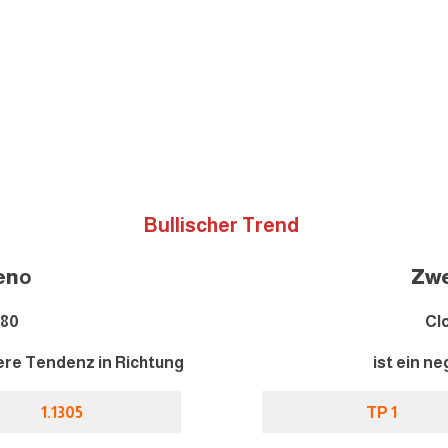
Bullischer Trend
en
o
Zwe
28
0
Cl
itere Tendenz in Richtung
ist ein ne
1.1305
TP 1