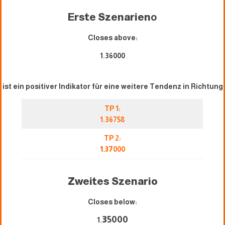
Erste Szenarien
o
Closes above:
1.36000
ist ein positiver Indikator für eine weitere Tendenz in Richtung
TP 1:
1.36758
TP 2:
1.37
000
Zweites Szenario
Closes below:
3
5000
1.