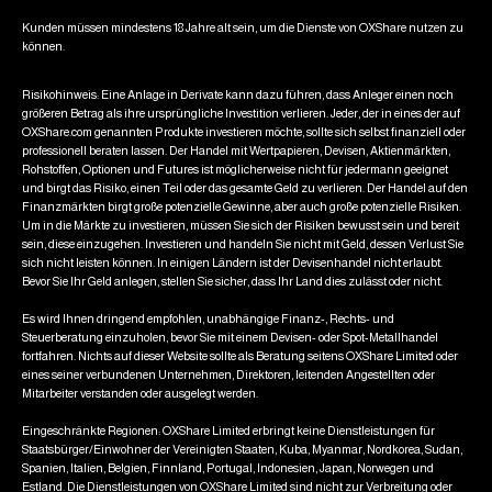
Kunden müssen mindestens 18 Jahre alt sein, um die Dienste von OXShare nutzen zu
können.
Risikohinweis: Eine Anlage in Derivate kann dazu führen, dass Anleger einen noch
größeren Betrag als ihre ursprüngliche Investition verlieren. Jeder, der in eines der auf
OXShare.com genannten Produkte investieren möchte, sollte sich selbst finanziell oder
professionell beraten lassen. Der Handel mit Wertpapieren, Devisen, Aktienmärkten,
Rohstoffen, Optionen und Futures ist möglicherweise nicht für jedermann geeignet
und birgt das Risiko, einen Teil oder das gesamte Geld zu verlieren. Der Handel auf den
Finanzmärkten birgt große potenzielle Gewinne, aber auch große potenzielle Risiken.
Um in die Märkte zu investieren, müssen Sie sich der Risiken bewusst sein und bereit
sein, diese einzugehen. Investieren und handeln Sie nicht mit Geld, dessen Verlust Sie
sich nicht leisten können. In einigen Ländern ist der Devisenhandel nicht erlaubt.
Bevor Sie Ihr Geld anlegen, stellen Sie sicher, dass Ihr Land dies zulässt oder nicht.
Es wird Ihnen dringend empfohlen, unabhängige Finanz-, Rechts- und
Steuerberatung einzuholen, bevor Sie mit einem Devisen- oder Spot-Metallhandel
fortfahren. Nichts auf dieser Website sollte als Beratung seitens OXShare Limited oder
eines seiner verbundenen Unternehmen, Direktoren, leitenden Angestellten oder
Mitarbeiter verstanden oder ausgelegt werden.
Eingeschränkte Regionen: OXShare Limited erbringt keine Dienstleistungen für
Staatsbürger/Einwohner der Vereinigten Staaten, Kuba, Myanmar, Nordkorea, Sudan,
Spanien, Italien, Belgien, Finnland, Portugal, Indonesien, Japan, Norwegen und
Estland. Die Dienstleistungen von OXShare Limited sind nicht zur Verbreitung oder