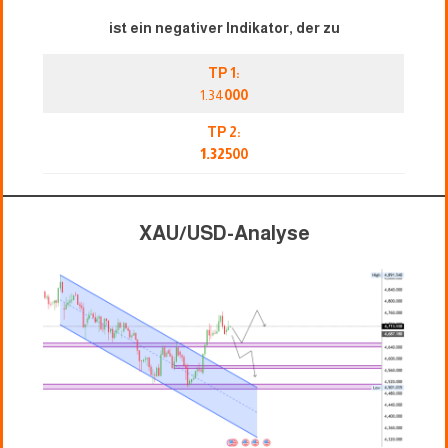
ist ein negativer Indikator, der zu
TP 1:
1.34
000
TP 2:
1.32
500
XAU/USD-Analyse