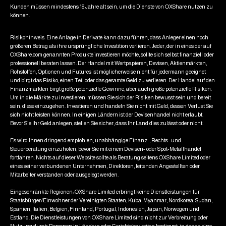
Kunden müssen mindestens 18 Jahre alt sein, um die Dienste von OXShare nutzen zu
können.
Risikohinweis: Eine Anlage in Derivate kann dazu führen, dass Anleger einen noch
größeren Betrag als ihre ursprüngliche Investition verlieren. Jeder, der in eines der auf
OXShare.com genannten Produkte investieren möchte, sollte sich selbst finanziell oder
professionell beraten lassen. Der Handel mit Wertpapieren, Devisen, Aktienmärkten,
Rohstoffen, Optionen und Futures ist möglicherweise nicht für jedermann geeignet
und birgt das Risiko, einen Teil oder das gesamte Geld zu verlieren. Der Handel auf den
Finanzmärkten birgt große potenzielle Gewinne, aber auch große potenzielle Risiken.
Um in die Märkte zu investieren, müssen Sie sich der Risiken bewusst sein und bereit
sein, diese einzugehen. Investieren und handeln Sie nicht mit Geld, dessen Verlust Sie
sich nicht leisten können. In einigen Ländern ist der Devisenhandel nicht erlaubt.
Bevor Sie Ihr Geld anlegen, stellen Sie sicher, dass Ihr Land dies zulässt oder nicht.
Es wird Ihnen dringend empfohlen, unabhängige Finanz-, Rechts- und
Steuerberatung einzuholen, bevor Sie mit einem Devisen- oder Spot-Metallhandel
fortfahren. Nichts auf dieser Website sollte als Beratung seitens OXShare Limited oder
eines seiner verbundenen Unternehmen, Direktoren, leitenden Angestellten oder
Mitarbeiter verstanden oder ausgelegt werden.
Eingeschränkte Regionen: OXShare Limited erbringt keine Dienstleistungen für
Staatsbürger/Einwohner der Vereinigten Staaten, Kuba, Myanmar, Nordkorea, Sudan,
Spanien, Italien, Belgien, Finnland, Portugal, Indonesien, Japan, Norwegen und
Estland. Die Dienstleistungen von OXShare Limited sind nicht zur Verbreitung oder