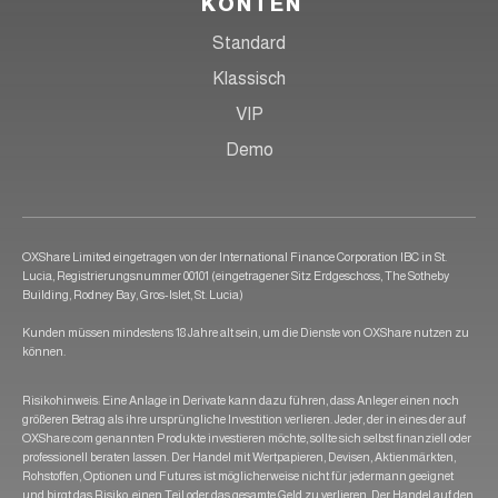
KONTEN
Standard
Klassisch
VIP
Demo
OXShare Limited eingetragen von der International Finance Corporation IBC in St.
Lucia, Registrierungsnummer 00101 (eingetragener Sitz Erdgeschoss, The Sotheby
Building, Rodney Bay, Gros-Islet, St. Lucia)
Kunden müssen mindestens 18 Jahre alt sein, um die Dienste von OXShare nutzen zu
können.
Risikohinweis: Eine Anlage in Derivate kann dazu führen, dass Anleger einen noch
größeren Betrag als ihre ursprüngliche Investition verlieren. Jeder, der in eines der auf
OXShare.com genannten Produkte investieren möchte, sollte sich selbst finanziell oder
professionell beraten lassen. Der Handel mit Wertpapieren, Devisen, Aktienmärkten,
Rohstoffen, Optionen und Futures ist möglicherweise nicht für jedermann geeignet
und birgt das Risiko, einen Teil oder das gesamte Geld zu verlieren. Der Handel auf den