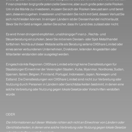
Finanzmärkten birgt große potenzielle Gewinne, aber auch große potenzielle Risiken.
Um in die Märkte zu investieren, müssen Sie sich der Risiken bewusst sein und bereit
sein, diese einzugehen. Investieren und handeln Sie nicht mit Geld, dessen Verlust Sie
sich nicht leisten können. In einigen Ländern ist der Devisenhandel nicht erlaubt.
Bevor Sie Ihr Geld anlegen, stellen Sie sicher, dass Ihr Land dies zulässt oder nicht.
Es wird Ihnen dringend empfohlen, unabhängige Finanz-, Rechts- und
Steuerberatung einzuholen, bevor Sie mit einem Devisen- oder Spot-Metallhandel
fortfahren. Nichts auf dieser Website sollte als Beratung seitens OXShare Limited oder
eines seiner verbundenen Unternehmen, Direktoren, leitenden Angestellten oder
Mitarbeiter verstanden oder ausgelegt werden.
Eingeschränkte Regionen: OXShare Limited erbringt keine Dienstleistungen für
Staatsbürger/Einwohner der Vereinigten Staaten, Kuba, Myanmar, Nordkorea, Sudan,
Spanien, Italien, Belgien, Finnland, Portugal, Indonesien, Japan, Norwegen und
Estland. Die Dienstleistungen von OXShare Limited sind nicht zur Verbreitung oder
Nutzung durch Personen in Ländern oder Gerichtsbarkeiten bestimmt, in denen eine
solche Verbreitung oder Nutzung gegen lokale Gesetze oder Vorschriften verstoßen
würde.
ODER
Die Informationen auf dieser Website richten sich nicht an Einwohner von Ländern oder
Gerichtsbarkeiten, in denen eine solche Verbreitung oder Nutzung gegen lokale Gesetze