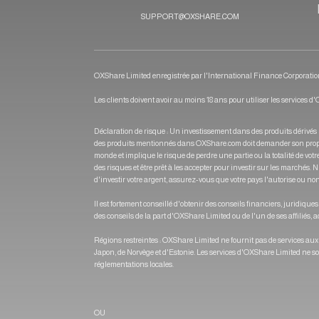
SUPPORT@OXSHARE.COM
OXShare Limited enregistrée par l'International Finance Corporatio
Les clients doivent avoir au moins 18 ans pour utiliser les services d
Déclaration de risque : Un investissement dans des produits dérivés
des produits mentionnés dans OXShare.com doit demander son propre con
monde et implique le risque de perdre une partie ou la totalité de vo
des risques et être prêt à les accepter pour investir sur les marchés
d'investir votre argent, assurez-vous que votre pays l'autorise ou non
Il est fortement conseillé d'obtenir des conseils financiers, juridiq
des conseils de la part d'OXShare Limited ou de l'un de ses affiliés,
Régions restreintes : OXShare Limited ne fournit pas de services au
Japon, de Norvège et d'Estonie. Les services d'OXShare Limited ne sont
réglementations locales.
OU