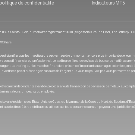
politique de confidentialité
Indicateurs MT5
n IBC à Sainte-Lucie, numéro d'enregistrement 00101 (siège social Ground Floor, The Sotheby Bui
'OXShare.
 peut signifier que les investisseurs peuvent perdre un montant encore plus important que leur in
seil financier ou professionnel. Le trading de titres, de devises, de bourse, de matières première
tre argent. Le trading sur les marchés financiers présente d'importants avantages potentiels, mais
. N'investissez pas et n'échangez pas avec de l'argent que vous ne pouvez pas vous permettre de pe
.
ues et fiscaux indépendants avant de procéder à toute transaction de devises ou de métaux au compta
 administrateurs, dirigeants ou employés.
x citoyens/résidents des États-Unis, de Cuba, du Myanmar, de la Corée du Nord, du Soudan, d'Espag
 pas destinés à être distribués ou utilisés par toute personne dans un pays ou une juridiction où u