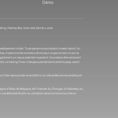
Démo
lding, Rodney Bay, Gros-Islet, Sainte-Lucie)
vestissement initial. Toute personne souhaitant investir dans l'un
s, d'options et de contrats à terme peut ne pas convenir à tout le
 également un risque potentiel important. Vous devez être conscient
rdre. Le trading Forex n'est pas autorisé dans certains pays, avant
nt. Rien dans ce site ne doit être lu ou interprété comme constituant
ne, d'Italie, de Belgique, de Finlande, du Portugal, d'Indonésie, du
ne telle distribution ou utilisation serait contraire aux lois ou