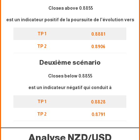
Closes above 0.8855
est un indicateur positif de la poursuite de l'évolution vers
TP 1
0.8881
TP 2
0.8906
Deuxième scénario
Closes below 0.8855
est un indicateur négatif qui conduit à
TP 1
0.8828
TP 2
0.8791
Analyse NZD/USD