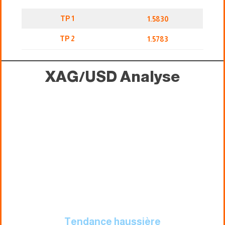
TP 1
1.5830
TP 2
1.5783
XAG/USD
Analyse
Tendance haussière