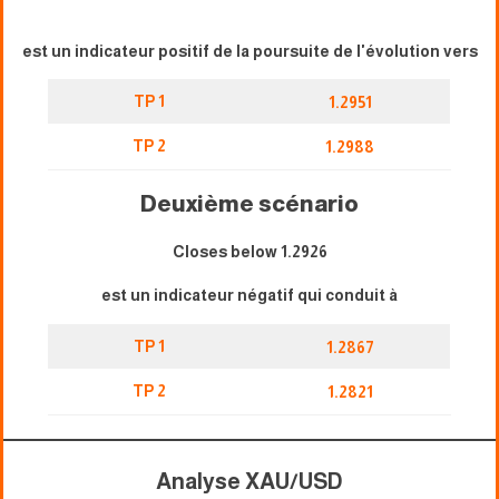
est un indicateur positif de la poursuite de l'évolution vers
TP 1
1.2951
TP 2
1.2988
Deuxième scénario
Closes below 1.2926
est un indicateur négatif qui conduit à
TP 1
1.2867
TP 2
1.2821
Analyse XAU/USD