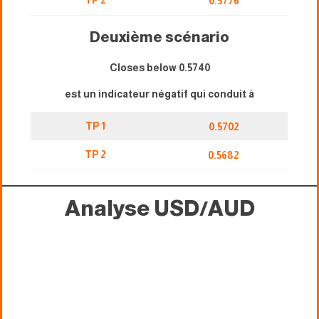
TP 2
0.5776
Deuxième scénario
Closes below 0.5740
est un indicateur négatif qui conduit à
TP 1
0.5702
TP 2
0.5682
Analyse USD/AUD