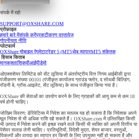
संपर्क में रहो
SUPPORT@OXSHARE.COM
प्रोफ़ाइल
हमारे बारे में
संपर्क करें
प्रकटीकरण दस्तावेज़
गोपनीयता नीति
प्लेटफार्म
OXShare मोबाइल ऐप
मेटाट्रेडर 5 (MT5)
वेब व्यापार
MT5 संकेतक
हिसाब किताब
मानक
क्लासिक
वीआईपी
डेमो
ओएक्सशेयर लिमिटेड को सेंट लूसिया में अंतर्राष्ट्रीय वित्त निगम आईबीसी द्वारा
पंजीकरण संख्या 00101 (पंजीकृत कार्यालय ग्राउंड फ्लोर, द सोथबी बिल्डिंग,
रॉडनी बे, ग्रॉस-आइलेट, सेंट लूसिया) के साथ पंजीकृत किया गया है।
OXShare की सेवाओं का उपयोग करने के लिए ग्राहकों की आयु कम से कम 18
वर्ष होनी चाहिए।
जोखिम विवरण: डेरिवेटिव्स में निवेश का मतलब यह हो सकता है कि निवेशक अपने
मूल निवेश से भी अधिक राशि खो सकते हैं। OXShare.com में उल्लिखित किसी
भी उत्पाद में निवेश करने की इच्छा रखने वाले किसी भी व्यक्ति को अपनी वित्तीय या
पेशेवर सलाह लेनी चाहिए। प्रतिभूतियों, विदेशी मुद्रा, शेयर बाजार, वस्तुओं,
विकल्पों और वायदा का व्यापार हर किसी के लिए उपयुक्त नहीं हो सकता है और