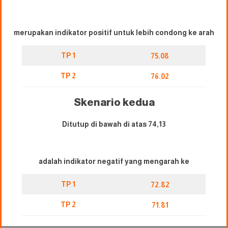
merupakan indikator positif untuk lebih condong ke arah
TP 1
75.08
TP 2
76.02
Skenario kedua
Ditutup di bawah di atas 74,13
adalah indikator negatif yang mengarah ke
TP 1
72.82
TP 2
71.81