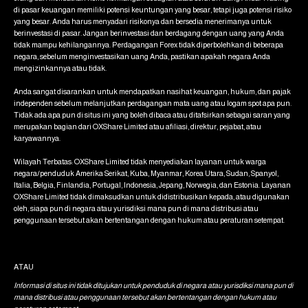
di pasar keuangan memiliki potensi keuntungan yang besar, tetapi juga potensi risiko
yang besar. Anda harus menyadari risikonya dan bersedia menerimanya untuk
berinvestasi di pasar. Jangan berinvestasi dan berdagang dengan uang yang Anda
tidak mampu kehilangannya. Perdagangan Forex tidak diperbolehkan di beberapa
negara, sebelum menginvestasikan uang Anda, pastikan apakah negara Anda
mengizinkannya atau tidak.
Anda sangat disarankan untuk mendapatkan nasihat keuangan, hukum, dan pajak
independen sebelum melanjutkan perdagangan mata uang atau logam spot apa pun.
Tidak ada apa pun di situs ini yang boleh dibaca atau ditafsirkan sebagai saran yang
merupakan bagian dari OXShare Limited atau afiliasi, direktur, pejabat, atau
karyawannya.
Wilayah Terbatas: OXShare Limited tidak menyediakan layanan untuk warga
negara/penduduk Amerika Serikat, Kuba, Myanmar, Korea Utara, Sudan, Spanyol,
Italia, Belgia, Finlandia, Portugal, Indonesia, Jepang, Norwegia, dan Estonia. Layanan
OXShare Limited tidak dimaksudkan untuk didistribusikan kepada, atau digunakan
oleh, siapa pun di negara atau yurisdiksi mana pun di mana distribusi atau
penggunaan tersebut akan bertentangan dengan hukum atau peraturan setempat.
ATAU
Informasi di situs ini tidak ditujukan untuk penduduk di negara atau yurisdiksi mana pun di
mana distribusi atau penggunaan tersebut akan bertentangan dengan hukum atau