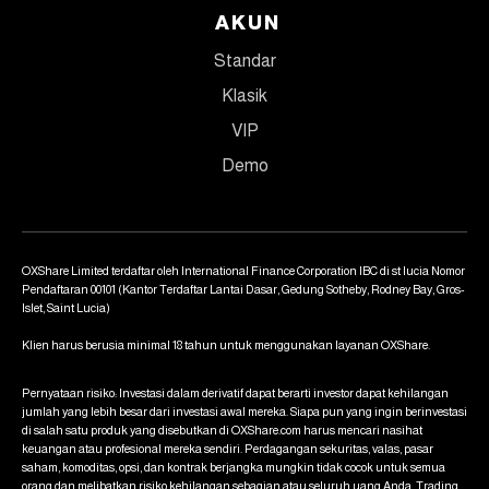
AKUN
Standar
Klasik
VIP
Demo
OXShare Limited terdaftar oleh International Finance Corporation IBC di st lucia Nomor
Pendaftaran 00101 (Kantor Terdaftar Lantai Dasar, Gedung Sotheby, Rodney Bay, Gros-
Islet, Saint Lucia)
Klien harus berusia minimal 18 tahun untuk menggunakan layanan OXShare.
Pernyataan risiko: Investasi dalam derivatif dapat berarti investor dapat kehilangan
jumlah yang lebih besar dari investasi awal mereka. Siapa pun yang ingin berinvestasi
di salah satu produk yang disebutkan di OXShare.com harus mencari nasihat
keuangan atau profesional mereka sendiri. Perdagangan sekuritas, valas, pasar
saham, komoditas, opsi, dan kontrak berjangka mungkin tidak cocok untuk semua
orang dan melibatkan risiko kehilangan sebagian atau seluruh uang Anda. Trading