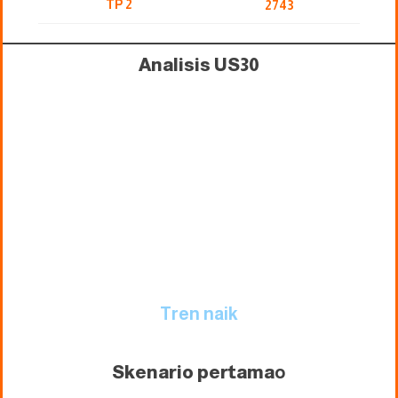
TP 2
2743
Analisis US30
Tren naik
Skenario pertama
o