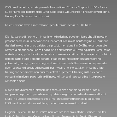
OXShare Limited registrata presso la International Finance Corporation IBC a Santa
Lucia Numero di registrazione 00101 (Sede legale: Ground Floor, The Sotheby Building,
Rodney Bay, Gros-Islet, Saint Lucia)
I clienti devono avere almeno 18 anni per utilizzare i servizi di OXShare.
Dichiarazione di rischio: un investimento in derivati può significare che gli investitori
possono perdere un importo anche superiore al loro investimento originale. Chiunque
desideri investire in uno qualsiasi dei prodotti menzionati in OXShare.com dovrebbe
cercare la propria consulenza finanziaria o professionale. Il trading di titoli, forex, borsa,
materie prime, opzioni e futures potrebbe non essere adatto a tutti e comporta il rischio di
perdere parte o tutto il proprio denaro. Il trading nei mercati finanziari ha grandi
potenziali guadagni, ma anche grandi rischi potenziali. Devi essere consapevole dei
rischi ed essere disposto ad accettarli per investire nei mercati. Non investire e fare
trading con denaro che non puoi permetterti di perdere. Il trading sul Forex non è
consentito in alcuni paesi, prima di investire i tuoi soldi, assicurati se il tuo paese lo
consente o meno.
Si consiglia vivamente di ottenere una consulenza finanziaria, legale e fiscale
indipendente prima di procedere con qualsiasi negoziazione di valute o metalli spot.
Nulla in questo sito deve essere letto o interpretato come un consiglio da parte di
OXShare Limited o dei suoi affiliati, direttori, funzionari o dipendenti.
Regioni Ristrette: OXShare Limited non fornisce servizi ai cittadini/residenti di Stati
Uniti, Cuba, Myanmar, Corea del Nord, Sudan, Spagna, Italia, Belgio, Finlandia,