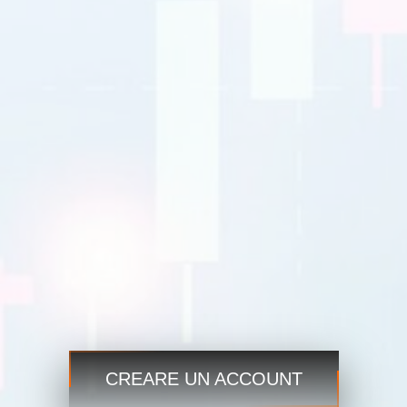
EURUSD
1.2184 1.2186
GBPUSD
1.4167 1.4169
USDJPY
109.35 109.38
USD CAD
1.2101 1.2103
Commercio
Commercio
Passaggio 3
Inizia ora e accedi ai mercati globali sempre e ovunque!
CREARE UN ACCOUNT