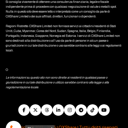
Si consiglia vivamente di ottenere una consulenza finanziaria, legale e fiscale
indipendente prima di procedere con qualsiasi negoziazione di valute o metalli spot.
Nulla in questo sito deve essere letto o interpretato come un consiglio da parte di
OXShare Limited o dei suoi affiliati, direttori, funzionari o dipendenti.
Regioni Ristrette: OXShare Limited non fornisce servizi ai cittadini/residenti di Stati
Uniti, Cuba, Myanmar, Corea del Nord, Sudan, Spagna, Italia, Belgio, Finlandia,
Portogallo, Indonesia, Giappone, Norvegia ed Estonia. I servizi di OXShare Limited non
sono destinati alla distribuzione o all'uso da parte di persone in alcun paese o
giurisdizione in cui tale distribuzione o uso sarebbe contrario alle leggi o ai regolamenti
locali.
O
Le informazioni su questo sito non sono dirette ai residenti in qualsiasi paese o
giurisdizione in cui tale distribuzione o utilizzo sarebbe contrario alla legge o alla
regolamentazione locale.
Copyright © 2013 - 2026 | OXShare | Tutti i diritti riservati