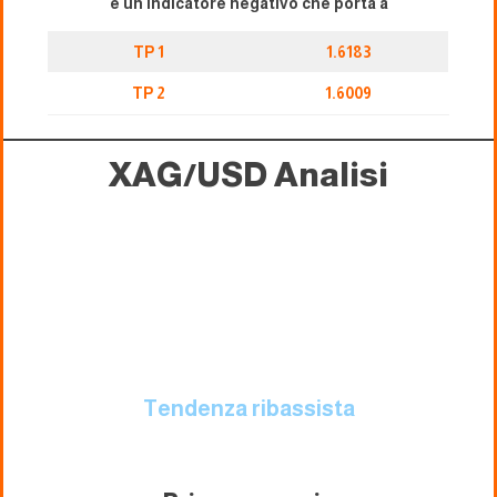
è un indicatore negativo che porta a
TP 1
1.6183
TP 2
1.6009
XAG/USD
Analisi
Tendenza ribassista