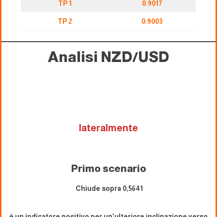
TP 1
0.9017
TP 2
0.9003
Analisi NZD/USD
lateralmente
Primo scenario
Chiude sopra 0,5641
è un indicatore positivo per un'ulteriore inclinazione verso