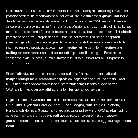
Dichiarazione di rischio: un investimento in derivati può significare che gli investitori
possono perdere un importo anche superiore al loro investimento originale. Chiunque
desideri investire in uno qualsiasi dei prodotti menzionati in OXShare.com dovrebbe
cercare la propria consulenza finanziaria o professionale. Il trading di titoli, forex, borsa,
materie prime, opzioni e futures potrebbe non essere adatto a tutti e comporta il rischio di
perdere parte o tutto il proprio denaro. Il trading nei mercati finanziari ha grandi
potenziali guadagni, ma anche grandi rischi potenziali. Devi essere consapevole dei
rischi ed essere disposto ad accettarli per investire nei mercati. Non investire e fare
trading con denaro che non puoi permetterti di perdere. Il trading sul Forex non è
consentito in alcuni paesi, prima di investire i tuoi soldi, assicurati se il tuo paese lo
consente o meno.
Si consiglia vivamente di ottenere una consulenza finanziaria, legale e fiscale
indipendente prima di procedere con qualsiasi negoziazione di valute o metalli spot.
Nulla in questo sito deve essere letto o interpretato come un consiglio da parte di
OXShare Limited o dei suoi affiliati, direttori, funzionari o dipendenti.
Regioni Ristrette: OXShare Limited non fornisce servizi ai cittadini/residenti di Stati
Uniti, Cuba, Myanmar, Corea del Nord, Sudan, Spagna, Italia, Belgio, Finlandia,
Portogallo, Indonesia, Giappone, Norvegia ed Estonia. I servizi di OXShare Limited non
sono destinati alla distribuzione o all'uso da parte di persone in alcun paese o
giurisdizione in cui tale distribuzione o uso sarebbe contrario alle leggi o ai regolamenti
locali.