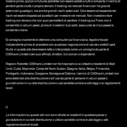
materie prime, opzioni e futures potrebbe non essere adatto a tutti e comporta il rischio di
perdere parte o tutto il proprio denaro. Il trading nei mercati finanziari ha grandi
potenziali guadagni, ma anche grandi rischi potenziali. Devi essere consapevole dei
rischi ed essere disposto ad accettarli per investire nei mercati. Non investire e fare
trading con denaro che non puoi permetterti di perdere. Il trading sul Forex non è
consentito in alcuni paesi, prima di investire i tuoi soldi, assicurati se il tuo paese lo
consente o meno.
Si consiglia vivamente di ottenere una consulenza finanziaria, legale e fiscale
indipendente prima di procedere con qualsiasi negoziazione di valute o metalli spot.
Nulla in questo sito deve essere letto o interpretato come un consiglio da parte di
OXShare Limited o dei suoi affiliati, direttori, funzionari o dipendenti.
Regioni Ristrette: OXShare Limited non fornisce servizi ai cittadini/residenti di Stati
Uniti, Cuba, Myanmar, Corea del Nord, Sudan, Spagna, Italia, Belgio, Finlandia,
Portogallo, Indonesia, Giappone, Norvegia ed Estonia. I servizi di OXShare Limited non
sono destinati alla distribuzione o all'uso da parte di persone in alcun paese o
giurisdizione in cui tale distribuzione o uso sarebbe contrario alle leggi o ai regolamenti
locali.
O
Le informazioni su questo sito non sono dirette ai residenti in qualsiasi paese o
giurisdizione in cui tale distribuzione o utilizzo sarebbe contrario alla legge o alla
regolamentazione locale.