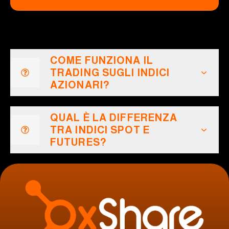
COME FUNZIONA IL
TRADING SUGLI INDICI
AZIONARI?
QUAL È LA DIFFERENZA
TRA INDICI SPOT E
FUTURES?