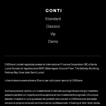
CONTI
Standard
Classico
Vip
Demo
OXShare Limited registrata presso la International Finance Corporation IBC a Santa
Lucia Numero di registrazione 00101 (Sede legale: Ground Floor, The Sotheby Building,
Rodney Bay, Gros-Islet, Saint Lucia)
I clienti devono avere almeno 18 anni per utilizzare i servizi di OXShare.
Dichiarazione di rischio: un investimento in derivati può significare che gli investitori
possono perdere un importo anche superiore al loro investimento originale. Chiunque
desideri investire in uno qualsiasi dei prodotti menzionati in OXShare.com dovrebbe
cercare la propria consulenza finanziaria o professionale. Il trading di titoli, forex, borsa,