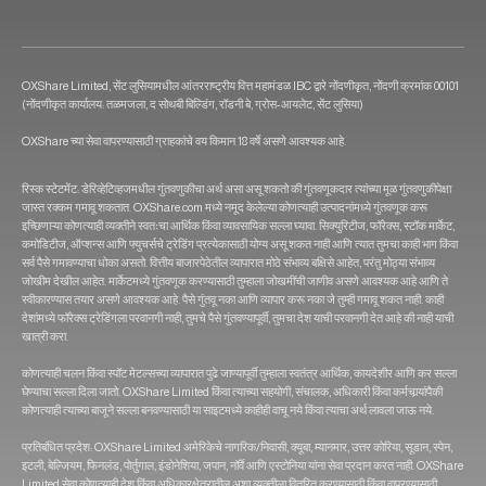
OXShare Limited, सेंट लुसियामधील आंतरराष्ट्रीय वित्त महामंडळ IBC द्वारे नोंदणीकृत, नोंदणी क्रमांक 00101
(नोंदणीकृत कार्यालय: तळमजला, द सोथबी बिल्डिंग, रॉडनी बे, ग्रोस-आयलेट, सेंट लुसिया)
OXShare च्या सेवा वापरण्यासाठी ग्राहकांचे वय किमान 18 वर्षे असणे आवश्यक आहे.
रिस्क स्टेटमेंट: डेरिव्हेटिव्हजमधील गुंतवणुकीचा अर्थ असा असू शकतो की गुंतवणूकदार त्यांच्या मूळ गुंतवणुकीपेक्षा
जास्त रक्कम गमावू शकतात. OXShare.com मध्ये नमूद केलेल्या कोणत्याही उत्पादनांमध्ये गुंतवणूक करू
इच्छिणाऱ्या कोणत्याही व्यक्तीने स्वतःचा आर्थिक किंवा व्यावसायिक सल्ला घ्यावा. सिक्युरिटीज, फॉरेक्स, स्टॉक मार्केट,
कमोडिटीज, ऑप्शन्स आणि फ्युचर्सचे ट्रेडिंग प्रत्येकासाठी योग्य असू शकत नाही आणि त्यात तुमचा काही भाग किंवा
सर्व पैसे गमावण्याचा धोका असतो. वित्तीय बाजारपेठेतील व्यापारात मोठे संभाव्य बक्षिसे आहेत, परंतु मोठ्या संभाव्य
जोखीम देखील आहेत. मार्केटमध्ये गुंतवणूक करण्यासाठी तुम्हाला जोखमींची जाणीव असणे आवश्यक आहे आणि ते
स्वीकारण्यास तयार असणे आवश्यक आहे. पैसे गुंतवू नका आणि व्यापार करू नका जे तुम्ही गमावू शकत नाही. काही
देशांमध्ये फॉरेक्स ट्रेडिंगला परवानगी नाही, तुमचे पैसे गुंतवण्यापूर्वी, तुमचा देश याची परवानगी देत आहे की नाही याची
खात्री करा.
कोणत्याही चलन किंवा स्पॉट मेटल्सच्या व्यापारात पुढे जाण्यापूर्वी तुम्हाला स्वतंत्र आर्थिक, कायदेशीर आणि कर सल्ला
घेण्याचा सल्ला दिला जातो. OXShare Limited किंवा त्‍याच्‍या सहयोगी, संचालक, अधिकारी किंवा कर्मचार्‍यांपैकी
कोणत्‍याही त्‍याच्‍या बाजूने सल्‍ला बनवण्‍यासाठी या साइटमध्‍ये काहीही वाचू नये किंवा त्याचा अर्थ लावला जाऊ नये.
प्रतिबंधित प्रदेश: OXShare Limited अमेरिकेचे नागरिक/निवासी, क्यूबा, म्यानमार, उत्तर कोरिया, सूडान, स्पेन,
इटली, बेल्जियम, फिनलंड, पोर्तुगाल, इंडोनेशिया, जपान, नॉर्वे आणि एस्टोनिया यांना सेवा प्रदान करत नाही. OXShare
Limited सेवा कोणत्याही देश किंवा अधिकारक्षेत्रातील अशा व्यक्तीला वितरित करण्यासाठी किंवा वापरण्यासाठी