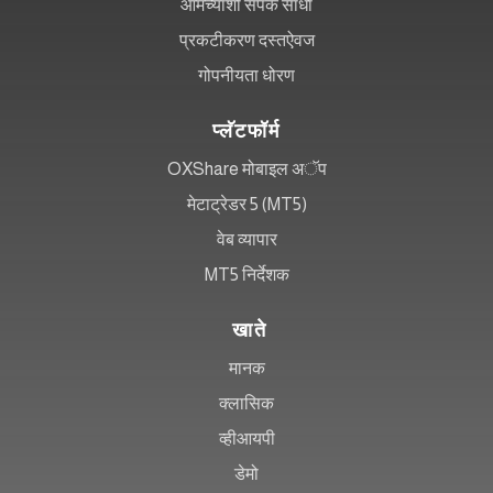
आमच्याशी संपर्क साधा
प्रकटीकरण दस्तऐवज
गोपनीयता धोरण
प्लॅटफॉर्म
OXShare मोबाइल अॅप
मेटाट्रेडर 5 (MT5)
वेब व्यापार
MT5 निर्देशक
खाते
मानक
क्लासिक
व्हीआयपी
डेमो