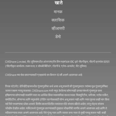
खाते
मानक
क्लासिक
व्हीआयपी
डेमो
OXShare Limited, सेंट लुसियामधील आंतरराष्ट्रीय वित्त महामंडळ IBC द्वारे नोंदणीकृत, नोंदणी क्रमांक 00101
(नोंदणीकृत कार्यालय: तळमजला, द सोथबी बिल्डिंग, रॉडनी बे, ग्रोस-आयलेट, सेंट लुसिया)
OXShare च्या सेवा वापरण्यासाठी ग्राहकांचे वय किमान 18 वर्षे असणे आवश्यक आहे.
रिस्क स्टेटमेंट: डेरिव्हेटिव्हजमधील गुंतवणुकीचा अर्थ असा असू शकतो की गुंतवणूकदार त्यांच्या मूळ गुंतवणुकीपेक्षा
जास्त रक्कम गमावू शकतात. OXShare.com मध्ये नमूद केलेल्या कोणत्याही उत्पादनांमध्ये गुंतवणूक करू
इच्छिणाऱ्या कोणत्याही व्यक्तीने स्वतःचा आर्थिक किंवा व्यावसायिक सल्ला घ्यावा. सिक्युरिटीज, फॉरेक्स, स्टॉक मार्केट,
कमोडिटीज, ऑप्शन्स आणि फ्युचर्सचे ट्रेडिंग प्रत्येकासाठी योग्य असू शकत नाही आणि त्यात तुमचा काही भाग किंवा
सर्व पैसे गमावण्याचा धोका असतो. वित्तीय बाजारपेठेतील व्यापारात मोठे संभाव्य बक्षिसे आहेत, परंतु मोठ्या संभाव्य
जोखीम देखील आहेत. मार्केटमध्ये गुंतवणूक करण्यासाठी तुम्हाला जोखमींची जाणीव असणे आवश्यक आहे आणि ते
स्वीकारण्यास तयार असणे आवश्यक आहे. पैसे गुंतवू नका आणि व्यापार करू नका जे तुम्ही गमावू शकत नाही. काही