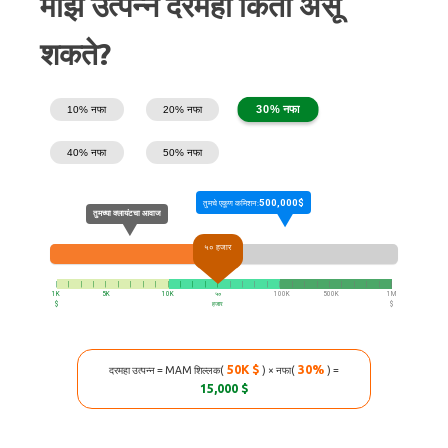
माझे उत्पन्न दरमहा किती असू
शकते?
30% नफा
10% नफा
20% नफा
40% नफा
50% नफा
500,000$
तुमचे एकूण कमिशन:
तुमच्या क्लायंटचा आवाज
५० हजार
|
|
|
|
|
|
|
|
|
|
|
|
|
|
|
|
|
|
|
|
|
|
|
|
|
|
|
|
1K
5K
10K
५०
100K
500K
1M
$
हजार
$
50K $
30%
दरमहा उत्पन्न = MAM शिल्लक(
) × नफा(
) =
15,000 $