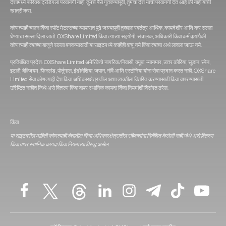
देशांमध्ये फॉरेक्स ट्रेडिंगला परवानगी नाही, तुमचे पैसे गुंतवण्यापूर्वी, तुमचा देश याची परवानगी देत आहे की नाही याची
खात्री करा.
कोणत्याही चलन किंवा स्पॉट मेटल्सच्या व्यापारात पुढे जाण्यापूर्वी तुम्हाला स्वतंत्र आर्थिक, कायदेशीर आणि कर सल्ला
घेण्याचा सल्ला दिला जातो. OXShare Limited किंवा त्‍याच्‍या सहयोगी, संचालक, अधिकारी किंवा कर्मचार्‍यांपैकी
कोणत्‍याही त्‍याच्‍या बाजूने सल्‍ला बनवण्‍यासाठी या साइटमध्‍ये काहीही वाचू नये किंवा त्याचा अर्थ लावला जाऊ नये.
प्रतिबंधित प्रदेश: OXShare Limited अमेरिकेचे नागरिक/निवासी, क्यूबा, म्यानमार, उत्तर कोरिया, सूडान, स्पेन,
इटली, बेल्जियम, फिनलंड, पोर्तुगाल, इंडोनेशिया, जपान, नॉर्वे आणि एस्टोनिया यांना सेवा प्रदान करत नाही. OXShare
Limited सेवा कोणत्याही देश किंवा अधिकारक्षेत्रातील अशा व्यक्तीला वितरित करण्यासाठी किंवा वापरण्यासाठी
उद्दिष्टित नाहीत जिथे असे वितरण किंवा वापर स्थानिक कायदा किंवा नियमांशी विसंगत ठरेल.
किंवा
या साइटवरील माहिती कोणत्याही देशातील किंवा अधिकारक्षेत्रातील रहिवाशांना निर्देशित केलेली नाही जेथे असे वितरण
किंवा वापर स्थानिक कायदा किंवा नियमांच्या विरुद्ध असेल.