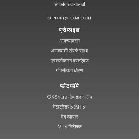
संपर्कात रहाण्यासाठी
SUPPORT@OXSHARE.COM
प्रोफाइल
आमच्याबद्दल
आमच्याशी संपर्क साधा
प्रकटीकरण दस्तऐवज
गोपनीयता धोरण
प्लॅटफॉर्म
OXShare मोबाइल अॅप
मेटाट्रेडर 5 (MT5)
वेब व्यापार
MT5 निर्देशक