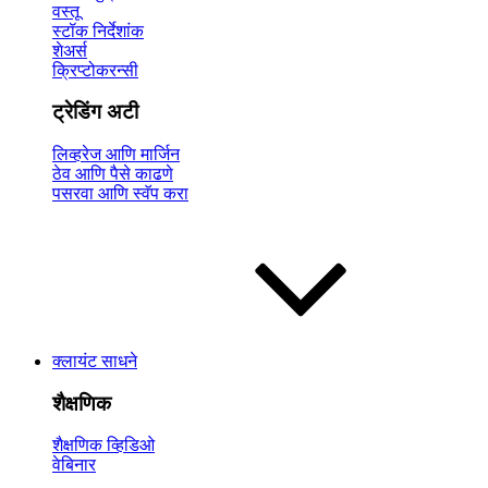
वस्तू
स्टॉक निर्देशांक
शेअर्स
क्रिप्टोकरन्सी
ट्रेडिंग अटी
लिव्हरेज आणि मार्जिन
ठेव आणि पैसे काढणे
पसरवा आणि स्वॅप करा
क्लायंट साधने
शैक्षणिक
शैक्षणिक व्हिडिओ
वेबिनार