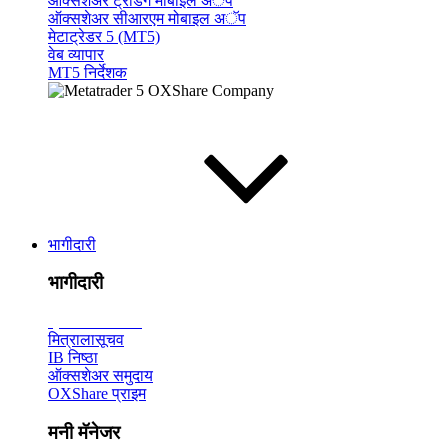
ऑक्सशेअर ट्रेडिंग मोबाइल अॅप
ऑक्सशेअर सीआरएम मोबाइल अॅप
मेटाट्रेडर 5 (MT5)
वेब व्यापार
MT5 निर्देशक
भागीदारी
भागीदारी
ब्रोकरचा
परिचय
मित्रालासूचव
IB निष्ठा
ऑक्सशेअर समुदाय
OXShare प्राइम
मनी मॅनेजर