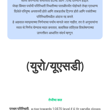
साध्य करण्याची संभाव्यता 60% आणि 75% दरम्यान होईल.
जेव्हा किंमत पर्यायी परिस्थिती स्थितीच्या पातळीपर्यंत पोहोचते तेव्हा प्राधान्य
दिलेले परिदृष्य अयशस्वी होते आणि ताबडतोब ट्रिगर होते आणि पसंतीच्या
परिस्थितीमधील अंदाज रद्द करते.
हे अहवाल व्यापार्‍याच्या निर्णयाचा पर्याय मानले जात नाहीत, तर ते अनुयायांना
स्वतःचे निर्णय घेण्यास मदत करतात, क्लासिक तांत्रिक विश्लेषणाच्या
उत्पत्तीवर आधारित संदर्भ म्हणून.
(युरो/यूएसडी)
तेजीचा कल
प्रथम परिस्थिती:
a rise towards 1.0870 level if 4 Hr candle closes