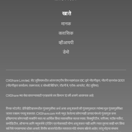
खाते
मानक
क्लासिक
व्हीआयपी
डेमो
OXShare Limited, सेंट लुसियामधील आंतरराष्ट्रीय वित्त महामंडळ IBC द्वारे नोंदणीकृत, नोंदणी क्रमांक 00101
(नोंदणीकृत कार्यालय: तळमजला, द सोथबी बिल्डिंग, रॉडनी बे, ग्रोस-आयलेट, सेंट लुसिया)
OXShare च्या सेवा वापरण्यासाठी ग्राहकांचे वय किमान 18 वर्षे असणे आवश्यक आहे.
रिस्क स्टेटमेंट: डेरिव्हेटिव्हजमधील गुंतवणुकीचा अर्थ असा असू शकतो की गुंतवणूकदार त्यांच्या मूळ गुंतवणुकीपेक्षा
जास्त रक्कम गमावू शकतात. OXShare.com मध्ये नमूद केलेल्या कोणत्याही उत्पादनांमध्ये गुंतवणूक करू
इच्छिणाऱ्या कोणत्याही व्यक्तीने स्वतःचा आर्थिक किंवा व्यावसायिक सल्ला घ्यावा. सिक्युरिटीज, फॉरेक्स, स्टॉक मार्केट,
कमोडिटीज, ऑप्शन्स आणि फ्युचर्सचे ट्रेडिंग प्रत्येकासाठी योग्य असू शकत नाही आणि त्यात तुमचा काही भाग किंवा
सर्व पैसे गमावण्याचा धोका असतो. वित्तीय बाजारपेठेतील व्यापारात मोठे संभाव्य बक्षिसे आहेत, परंतु मोठ्या संभाव्य