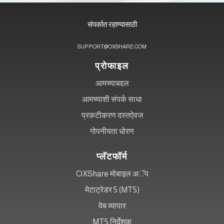
संपर्कात रहाण्यासाठी
SUPPORT@OXSHARE.COM
प्रोफाइल
आमच्याबद्दल
आमच्याशी संपर्क साधा
प्रकटीकरण दस्तऐवज
गोपनीयता धोरण
प्लॅटफॉर्म
OXShare मोबाइल अॅप
मेटाट्रेडर 5 (MT5)
वेब व्यापार
MT5 निर्देशक