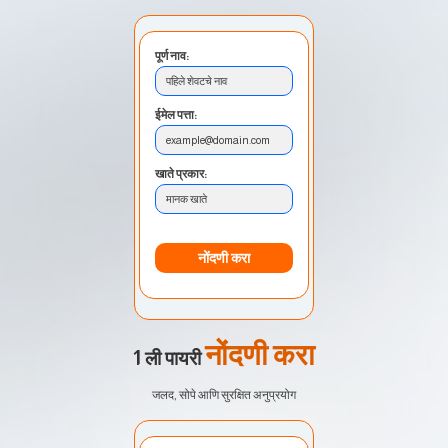
पूर्ण नाव:
पहिले शेवटचे नाव
ईमेल पत्ता:
example@domain.com
खाते प्रकार:
मानक खाते
नोंदणी करा
नोंदणी करा
1 ली पायरी
जलद, सोपे आणि सुरक्षित अनुप्रयोग