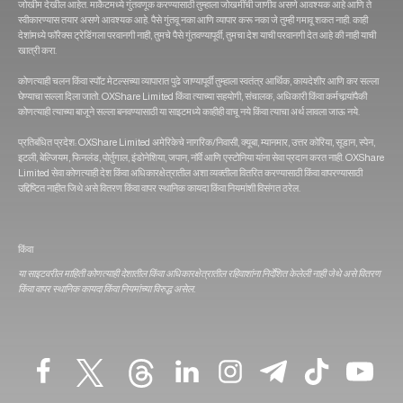
जोखीम देखील आहेत. मार्केटमध्ये गुंतवणूक करण्यासाठी तुम्हाला जोखमींची जाणीव असणे आवश्यक आहे आणि ते
स्वीकारण्यास तयार असणे आवश्यक आहे. पैसे गुंतवू नका आणि व्यापार करू नका जे तुम्ही गमावू शकत नाही. काही
देशांमध्ये फॉरेक्स ट्रेडिंगला परवानगी नाही, तुमचे पैसे गुंतवण्यापूर्वी, तुमचा देश याची परवानगी देत आहे की नाही याची
खात्री करा.
कोणत्याही चलन किंवा स्पॉट मेटल्सच्या व्यापारात पुढे जाण्यापूर्वी तुम्हाला स्वतंत्र आर्थिक, कायदेशीर आणि कर सल्ला
घेण्याचा सल्ला दिला जातो. OXShare Limited किंवा त्‍याच्‍या सहयोगी, संचालक, अधिकारी किंवा कर्मचार्‍यांपैकी
कोणत्‍याही त्‍याच्‍या बाजूने सल्‍ला बनवण्‍यासाठी या साइटमध्‍ये काहीही वाचू नये किंवा त्याचा अर्थ लावला जाऊ नये.
प्रतिबंधित प्रदेश: OXShare Limited अमेरिकेचे नागरिक/निवासी, क्यूबा, म्यानमार, उत्तर कोरिया, सूडान, स्पेन,
इटली, बेल्जियम, फिनलंड, पोर्तुगाल, इंडोनेशिया, जपान, नॉर्वे आणि एस्टोनिया यांना सेवा प्रदान करत नाही. OXShare
Limited सेवा कोणत्याही देश किंवा अधिकारक्षेत्रातील अशा व्यक्तीला वितरित करण्यासाठी किंवा वापरण्यासाठी
उद्दिष्टित नाहीत जिथे असे वितरण किंवा वापर स्थानिक कायदा किंवा नियमांशी विसंगत ठरेल.
किंवा
या साइटवरील माहिती कोणत्याही देशातील किंवा अधिकारक्षेत्रातील रहिवाशांना निर्देशित केलेली नाही जेथे असे वितरण
किंवा वापर स्थानिक कायदा किंवा नियमांच्या विरुद्ध असेल.