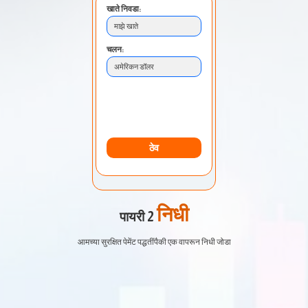
खाते निवडा:
माझे खाते
चलन:
अमेरिकन डॉलर
जमा करण्याची पद्धत:
बँक हस्तांतरण
ठेव
निधी
पायरी 2
आमच्या सुरक्षित पेमेंट पद्धतींपैकी एक वापरून निधी जोडा