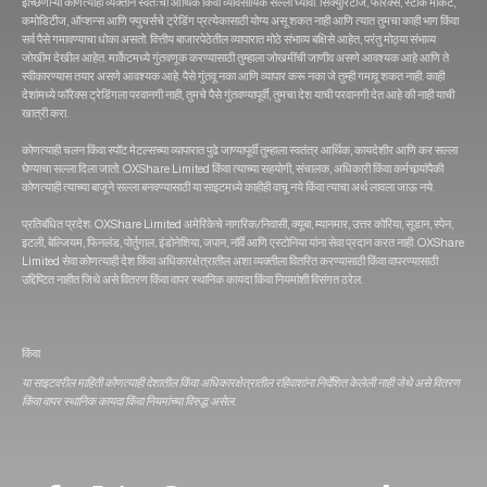
इच्छिणाऱ्या कोणत्याही व्यक्तीने स्वतःचा आर्थिक किंवा व्यावसायिक सल्ला घ्यावा. सिक्युरिटीज, फॉरेक्स, स्टॉक मार्केट,
कमोडिटीज, ऑप्शन्स आणि फ्युचर्सचे ट्रेडिंग प्रत्येकासाठी योग्य असू शकत नाही आणि त्यात तुमचा काही भाग किंवा
सर्व पैसे गमावण्याचा धोका असतो. वित्तीय बाजारपेठेतील व्यापारात मोठे संभाव्य बक्षिसे आहेत, परंतु मोठ्या संभाव्य
जोखीम देखील आहेत. मार्केटमध्ये गुंतवणूक करण्यासाठी तुम्हाला जोखमींची जाणीव असणे आवश्यक आहे आणि ते
स्वीकारण्यास तयार असणे आवश्यक आहे. पैसे गुंतवू नका आणि व्यापार करू नका जे तुम्ही गमावू शकत नाही. काही
देशांमध्ये फॉरेक्स ट्रेडिंगला परवानगी नाही, तुमचे पैसे गुंतवण्यापूर्वी, तुमचा देश याची परवानगी देत आहे की नाही याची
खात्री करा.
कोणत्याही चलन किंवा स्पॉट मेटल्सच्या व्यापारात पुढे जाण्यापूर्वी तुम्हाला स्वतंत्र आर्थिक, कायदेशीर आणि कर सल्ला
घेण्याचा सल्ला दिला जातो. OXShare Limited किंवा त्‍याच्‍या सहयोगी, संचालक, अधिकारी किंवा कर्मचार्‍यांपैकी
कोणत्‍याही त्‍याच्‍या बाजूने सल्‍ला बनवण्‍यासाठी या साइटमध्‍ये काहीही वाचू नये किंवा त्याचा अर्थ लावला जाऊ नये.
प्रतिबंधित प्रदेश: OXShare Limited अमेरिकेचे नागरिक/निवासी, क्यूबा, म्यानमार, उत्तर कोरिया, सूडान, स्पेन,
इटली, बेल्जियम, फिनलंड, पोर्तुगाल, इंडोनेशिया, जपान, नॉर्वे आणि एस्टोनिया यांना सेवा प्रदान करत नाही. OXShare
Limited सेवा कोणत्याही देश किंवा अधिकारक्षेत्रातील अशा व्यक्तीला वितरित करण्यासाठी किंवा वापरण्यासाठी
उद्दिष्टित नाहीत जिथे असे वितरण किंवा वापर स्थानिक कायदा किंवा नियमांशी विसंगत ठरेल.
किंवा
या साइटवरील माहिती कोणत्याही देशातील किंवा अधिकारक्षेत्रातील रहिवाशांना निर्देशित केलेली नाही जेथे असे वितरण
किंवा वापर स्थानिक कायदा किंवा नियमांच्या विरुद्ध असेल.