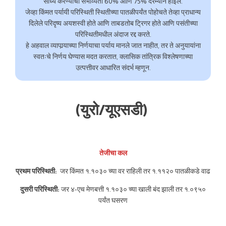
साध्य करण्याची संभाव्यता 60% आणि 75% दरम्यान होईल.
जेव्हा किंमत पर्यायी परिस्थिती स्थितीच्या पातळीपर्यंत पोहोचते तेव्हा प्राधान्य
दिलेले परिदृष्य अयशस्वी होते आणि ताबडतोब ट्रिगर होते आणि पसंतीच्या
परिस्थितीमधील अंदाज रद्द करते.
हे अहवाल व्यापार्‍याच्या निर्णयाचा पर्याय मानले जात नाहीत, तर ते अनुयायांना
स्वतःचे निर्णय घेण्यास मदत करतात, क्लासिक तांत्रिक विश्लेषणाच्या
उत्पत्तीवर आधारित संदर्भ म्हणून.
(युरो/यूएसडी)
तेजीचा कल
प्रथम परिस्थिती:
जर किंमत १.१०३० च्या वर राहिली तर १.११२० पातळीकडे वाढ
दुसरी परिस्थिती:
जर ४-एच मेणबत्ती १.१०३० च्या खाली बंद झाली तर १.०९५०
पर्यंत घसरण