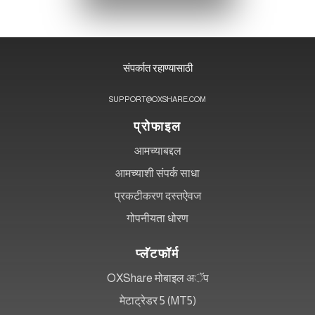
संपर्कात रहाण्यासाठी
SUPPORT@OXSHARE.COM
प्रोफाइल
आमच्याबद्दल
आमच्याशी संपर्क साधा
प्रकटीकरण दस्तऐवज
गोपनीयता धोरण
प्लॅटफॉर्म
OXShare मोबाइल अॅप
मेटाट्रेडर 5 (MT5)