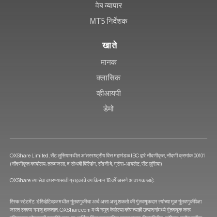
वेब व्यापार
MT5 निर्देशक
खाते
मानक
क्लासिक
व्हीआयपी
डेमो
OXShare Limited, सेंट लुसियामधील आंतरराष्ट्रीय वित्त महामंडळ IBC द्वारे नोंदणीकृत, नोंदणी क्रमांक 00101
(नोंदणीकृत कार्यालय: तळमजला, द सोथबी बिल्डिंग, रॉडनी बे, ग्रोस-आयलेट, सेंट लुसिया)
OXShare च्या सेवा वापरण्यासाठी ग्राहकांचे वय किमान 18 वर्षे असणे आवश्यक आहे.
रिस्क स्टेटमेंट: डेरिव्हेटिव्हजमधील गुंतवणुकीचा अर्थ असा असू शकतो की गुंतवणूकदार त्यांच्या मूळ गुंतवणुकीपेक्षा
जास्त रक्कम गमावू शकतात. OXShare.com मध्ये नमूद केलेल्या कोणत्याही उत्पादनांमध्ये गुंतवणूक करू