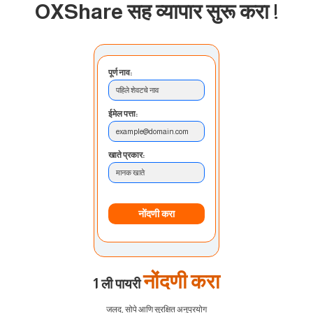
OXShare सह व्यापार सुरू करा
!
पूर्ण नाव:
पहिले शेवटचे नाव
ईमेल पत्ता:
example@domain.com
खाते प्रकार:
मानक खाते
नोंदणी करा
नोंदणी करा
1 ली पायरी
जलद, सोपे आणि सुरक्षित अनुप्रयोग