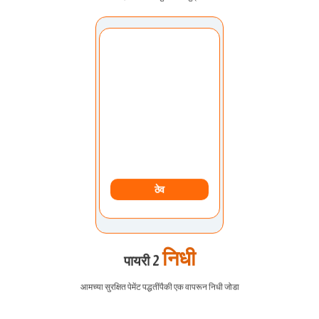
खाते निवडा:
माझे खाते
ठेव
निधी
पायरी 2
आमच्या सुरक्षित पेमेंट पद्धतींपैकी एक वापरून निधी जोडा