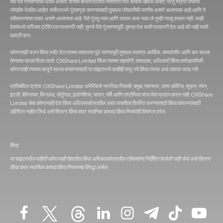
सर्व पैसे गमावण्याचा धोका असतो. वित्तीय बाजारपेठेतील व्यापारात मोठे संभाव्य बक्षिसे आहेत, परंतु मोठ्या संभाव्य
जोखीम देखील आहेत. मार्केटमध्ये गुंतवणूक करण्यासाठी तुम्हाला जोखमींची जाणीव असणे आवश्यक आहे आणि ते
स्वीकारण्यास तयार असणे आवश्यक आहे. पैसे गुंतवू नका आणि व्यापार करू नका जे तुम्ही गमावू शकत नाही. काही
देशांमध्ये फॉरेक्स ट्रेडिंगला परवानगी नाही, तुमचे पैसे गुंतवण्यापूर्वी, तुमचा देश याची परवानगी देत आहे की नाही याची
खात्री करा.
कोणत्याही चलन किंवा स्पॉट मेटल्सच्या व्यापारात पुढे जाण्यापूर्वी तुम्हाला स्वतंत्र आर्थिक, कायदेशीर आणि कर सल्ला
घेण्याचा सल्ला दिला जातो. OXShare Limited किंवा त्‍याच्‍या सहयोगी, संचालक, अधिकारी किंवा कर्मचार्‍यांपैकी
कोणत्‍याही त्‍याच्‍या बाजूने सल्‍ला बनवण्‍यासाठी या साइटमध्‍ये काहीही वाचू नये किंवा त्याचा अर्थ लावला जाऊ नये.
प्रतिबंधित प्रदेश: OXShare Limited अमेरिकेचे नागरिक/निवासी, क्यूबा, म्यानमार, उत्तर कोरिया, सूडान, स्पेन,
इटली, बेल्जियम, फिनलंड, पोर्तुगाल, इंडोनेशिया, जपान, नॉर्वे आणि एस्टोनिया यांना सेवा प्रदान करत नाही. OXShare
Limited सेवा कोणत्याही देश किंवा अधिकारक्षेत्रातील अशा व्यक्तीला वितरित करण्यासाठी किंवा वापरण्यासाठी
उद्दिष्टित नाहीत जिथे असे वितरण किंवा वापर स्थानिक कायदा किंवा नियमांशी विसंगत ठरेल.
किंवा
या साइटवरील माहिती कोणत्याही देशातील किंवा अधिकारक्षेत्रातील रहिवाशांना निर्देशित केलेली नाही जेथे असे वितरण
किंवा वापर स्थानिक कायदा किंवा नियमांच्या विरुद्ध असेल.