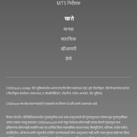
MT5 निर्देशक
खाते
मानक
क्लासिक
व्हीआयपी
डेमो
OXShare Limited, सेंट लुसियामधील आंतरराष्ट्रीय वित्त महामंडळ IBC द्वारे नोंदणीकृत, नोंदणी क्रमांक 00101
(नोंदणीकृत कार्यालय: तळमजला, द सोथबी बिल्डिंग, रॉडनी बे, ग्रोस-आयलेट, सेंट लुसिया)
OXShare च्या सेवा वापरण्यासाठी ग्राहकांचे वय किमान 18 वर्षे असणे आवश्यक आहे.
रिस्क स्टेटमेंट: डेरिव्हेटिव्हजमधील गुंतवणुकीचा अर्थ असा असू शकतो की गुंतवणूकदार त्यांच्या मूळ गुंतवणुकीपेक्षा
जास्त रक्कम गमावू शकतात. OXShare.com मध्ये नमूद केलेल्या कोणत्याही उत्पादनांमध्ये गुंतवणूक करू
इच्छिणाऱ्या कोणत्याही व्यक्तीने स्वतःचा आर्थिक किंवा व्यावसायिक सल्ला घ्यावा. सिक्युरिटीज, फॉरेक्स, स्टॉक मार्केट,
कमोडिटीज, ऑप्शन्स आणि फ्युचर्सचे ट्रेडिंग प्रत्येकासाठी योग्य असू शकत नाही आणि त्यात तुमचा काही भाग किंवा