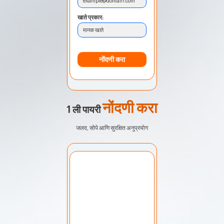
example@domain.com
खाते प्रकार:
मानक खाते
नोंदणी करा
नोंदणी करा
1 ली पायरी
जलद, सोपे आणि सुरक्षित अनुप्रयोग
खाते निवडा:
माझे खाते