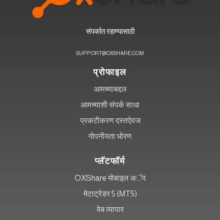
संपर्कात रहाण्यासाठी
SUPPORT@OXSHARE.COM
प्रोफाइल
आमच्याबद्दल
आमच्याशी संपर्क साधा
प्रकटीकरण दस्तऐवज
गोपनीयता धोरण
प्लॅटफॉर्म
OXShare मोबाइल अॅप
मेटाट्रेडर 5 (MT5)
वेब व्यापार