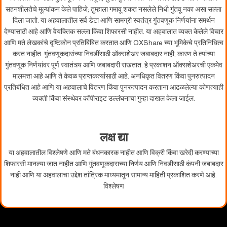
सहनशीलतेचे मूल्यांकन केले पाहिजे; तुम्हाला गमावू शकत नसलेले निधी गुंतवू नका असा सल्ला
दिला जातो. या अहवालातील सर्व डेटा आणि सामग्री स्वतंत्र गुंतवणूक निर्णयांना समर्थन
देण्यासाठी आहे आणि वैयक्तिक सल्ला किंवा शिफारसी नाहीत. या अहवालात व्यक्त केलेले विचार
आणि मते लेखकांचे दृष्टिकोन प्रतिबिंबित करतात आणि OXShare च्या भूमिकेचे प्रतिनिधित्व
करत नाहीत. गुंतवणूकदारांच्या निवडींसाठी ऑक्सशेअर जबाबदार नाही, कारण ते त्यांच्या
गुंतवणूक निर्णयांवर पूर्ण स्वातंत्र्य आणि जबाबदारी राखतात. हे प्रकाशन ऑक्सशेअरची एकमेव
मालमत्ता आहे आणि ते केवळ प्राप्तकर्त्यासाठी आहे. अनधिकृत वितरण किंवा पुनरुत्पादन
प्रतिबंधित आहे आणि या अहवालाचे वितरण किंवा पुनरुत्पादन करताना आढळलेल्या कोणत्याही
व्यक्ती किंवा संस्थेवर कॉपीराइट उल्लंघनाचा गुन्हा दाखल केला जाईल.
लक्ष द्या
या अहवालातील विश्लेषणे आणि मते बंधनकारक नाहीत आणि विक्री किंवा खरेदी करण्याच्या
शिफारसी मानल्या जात नाहीत आणि गुंतवणूकदाराच्या निर्णय आणि निवडीसाठी कंपनी जबाबदार
नाही आणि या अहवालाचा उद्देश तांत्रिक माध्यमातून सामान्य माहिती प्रकाशित करणे आहे.
विश्लेषण