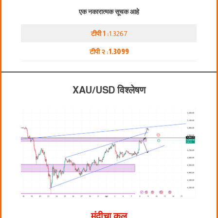
एक नकारात्मक सूचक आहे
टीपी 1 :
1.3267
टीपी २ :
1.3099
XAU/USD विश्लेषण
मंदीचा कल