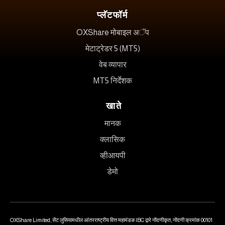
प्लॅटफॉर्म
OXShare मोबाइल अॅप
मेटाट्रेडर 5 (MT5)
वेब व्यापार
MT5 निर्देशक
खाते
मानक
क्लासिक
व्हीआयपी
डेमो
OXShare Limited, सेंट लुसियामधील आंतरराष्ट्रीय वित्त महामंडळ IBC द्वारे नोंदणीकृत, नोंदणी क्रमांक 00101