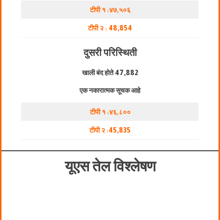
टीपी १ :४७,५०६
टीपी २ :
48,854
दुसरी परिस्थिती
खाली बंद होते
47,882
एक नकारात्मक सूचक आहे
टीपी १ :४६,८००
टीपी २ :
45,835
यूएस तेल विश्लेषण