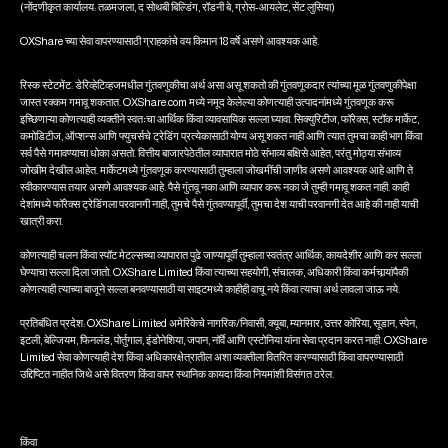
(नोंदणीकृत कार्यालय: तळमजला, द सोथबी बिल्डिंग, रॉडनी बे, ग्रोस-आयलेट, सेंट लुसिया)
OXShare च्या सेवा वापरण्यासाठी ग्राहकांचे वय किमान 18 वर्षे असणे आवश्यक आहे.
रिस्क स्टेटमेंट: डेरिव्हेटिव्हजमधील गुंतवणुकीचा अर्थ असा असू शकतो की गुंतवणूकदार त्यांच्या मूळ गुंतवणुकीपेक्षा
जास्त रक्कम गमावू शकतात. OXShare.com मध्ये नमूद केलेल्या कोणत्याही उत्पादनांमध्ये गुंतवणूक करू
इच्छिणाऱ्या कोणत्याही व्यक्तीने स्वतःचा आर्थिक किंवा व्यावसायिक सल्ला घ्यावा. सिक्युरिटीज, फॉरेक्स, स्टॉक मार्केट,
कमोडिटीज, ऑप्शन्स आणि फ्युचर्सचे ट्रेडिंग प्रत्येकासाठी योग्य असू शकत नाही आणि त्यात तुमचा काही भाग किंवा
सर्व पैसे गमावण्याचा धोका असतो. वित्तीय बाजारपेठेतील व्यापारात मोठे संभाव्य बक्षिसे आहेत, परंतु मोठ्या संभाव्य
जोखीम देखील आहेत. मार्केटमध्ये गुंतवणूक करण्यासाठी तुम्हाला जोखमींची जाणीव असणे आवश्यक आहे आणि ते
स्वीकारण्यास तयार असणे आवश्यक आहे. पैसे गुंतवू नका आणि व्यापार करू नका जे तुम्ही गमावू शकत नाही. काही
देशांमध्ये फॉरेक्स ट्रेडिंगला परवानगी नाही, तुमचे पैसे गुंतवण्यापूर्वी, तुमचा देश याची परवानगी देत आहे की नाही याची
खात्री करा.
कोणत्याही चलन किंवा स्पॉट मेटल्सच्या व्यापारात पुढे जाण्यापूर्वी तुम्हाला स्वतंत्र आर्थिक, कायदेशीर आणि कर सल्ला
घेण्याचा सल्ला दिला जातो. OXShare Limited किंवा त्‍याच्‍या सहयोगी, संचालक, अधिकारी किंवा कर्मचार्‍यांपैकी
कोणत्‍याही त्‍याच्‍या बाजूने सल्‍ला बनवण्‍यासाठी या साइटमध्‍ये काहीही वाचू नये किंवा त्याचा अर्थ लावला जाऊ नये.
प्रतिबंधित प्रदेश: OXShare Limited अमेरिकेचे नागरिक/निवासी, क्यूबा, म्यानमार, उत्तर कोरिया, सूडान, स्पेन,
इटली, बेल्जियम, फिनलंड, पोर्तुगाल, इंडोनेशिया, जपान, नॉर्वे आणि एस्टोनिया यांना सेवा प्रदान करत नाही. OXShare
Limited सेवा कोणत्याही देश किंवा अधिकारक्षेत्रातील अशा व्यक्तीला वितरित करण्यासाठी किंवा वापरण्यासाठी
उद्दिष्टित नाहीत जिथे असे वितरण किंवा वापर स्थानिक कायदा किंवा नियमांशी विसंगत ठरेल.
किंवा