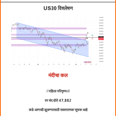
US30 विश्लेषण
मंदीचा कल
F
पहिला परिदृश्य
ओ
वर बंद होते
47,882
कडे आणखी झुकण्यासाठी सकारात्मक सूचक आहे