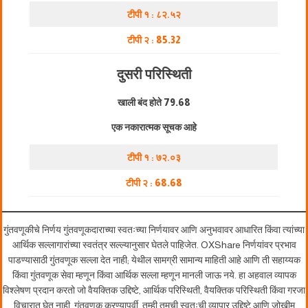
टीपी १ : ८२.५२
टीपी २ :
85.32
दुसरी परिस्थिती
खाली बंद होते
79.68
एक नकारात्मक सूचक आहे
टीपी १ : ७२.०३
टीपी २ :
68.68
गुंतवणूकीचे निर्णय गुंतवणूकदाराच्या स्वतःच्या निर्णयावर आणि अनुभवावर आधारित किंवा त्यांच्या
आर्थिक सल्लागारांच्या स्वतंत्र सल्ल्यानुसार घेतले पाहिजेत. OXShare निर्णयांवर प्रभाव
पाडण्यासाठी गुंतवणूक सल्ला देत नाही; येथील सामग्री सामान्य माहिती आहे आणि ती सहाय्यक
किंवा गुंतवणूक सेवा म्हणून किंवा आर्थिक सल्ला म्हणून मानली जाऊ नये. हा अहवाल व्यापक
विश्लेषण प्रदान करतो जो वैयक्तिक उद्दिष्टे, आर्थिक परिस्थिती, वैयक्तिक परिस्थिती किंवा गरजा
विचारात घेत नाही. गुंतवणूक करण्यापूर्वी, तुम्ही तुमची स्वतःची व्यापार उद्दिष्टे आणि जोखीम