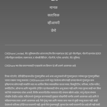
मानक
क्लासिक
व्हीआयपी
डेमो
OXShare Limited, सेंट लुसियामधील आंतरराष्ट्रीय वित्त महामंडळ IBC द्वारे नोंदणीकृत, नोंदणी क्रमांक 00101
(नोंदणीकृत कार्यालय: तळमजला, द सोथबी बिल्डिंग, रॉडनी बे, ग्रोस-आयलेट, सेंट लुसिया)
OXShare च्या सेवा वापरण्यासाठी ग्राहकांचे वय किमान 18 वर्षे असणे आवश्यक आहे.
रिस्क स्टेटमेंट: डेरिव्हेटिव्हजमधील गुंतवणुकीचा अर्थ असा असू शकतो की गुंतवणूकदार त्यांच्या मूळ गुंतवणुकीपेक्षा
जास्त रक्कम गमावू शकतात. OXShare.com मध्ये नमूद केलेल्या कोणत्याही उत्पादनांमध्ये गुंतवणूक करू
इच्छिणाऱ्या कोणत्याही व्यक्तीने स्वतःचा आर्थिक किंवा व्यावसायिक सल्ला घ्यावा. सिक्युरिटीज, फॉरेक्स, स्टॉक मार्केट,
कमोडिटीज, ऑप्शन्स आणि फ्युचर्सचे ट्रेडिंग प्रत्येकासाठी योग्य असू शकत नाही आणि त्यात तुमचा काही भाग किंवा
सर्व पैसे गमावण्याचा धोका असतो. वित्तीय बाजारपेठेतील व्यापारात मोठे संभाव्य बक्षिसे आहेत, परंतु मोठ्या संभाव्य
जोखीम देखील आहेत. मार्केटमध्ये गुंतवणूक करण्यासाठी तुम्हाला जोखमींची जाणीव असणे आवश्यक आहे आणि ते
स्वीकारण्यास तयार असणे आवश्यक आहे. पैसे गुंतवू नका आणि व्यापार करू नका जे तुम्ही गमावू शकत नाही. काही
देशांमध्ये फॉरेक्स ट्रेडिंगला परवानगी नाही, तुमचे पैसे गुंतवण्यापूर्वी, तुमचा देश याची परवानगी देत आहे की नाही याची