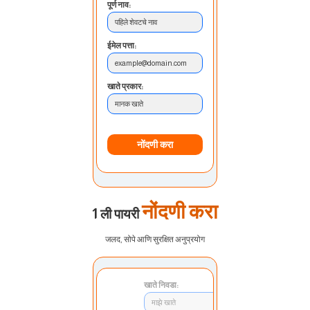
पूर्ण नाव:
पहिले शेवटचे नाव
ईमेल पत्ता:
example@domain.com
खाते प्रकार:
मानक खाते
नोंदणी करा
नोंदणी करा
1 ली पायरी
जलद, सोपे आणि सुरक्षित अनुप्रयोग
खाते निवडा:
माझे खाते