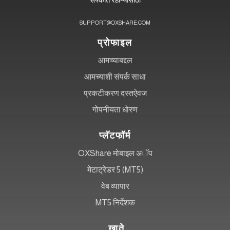
SUPPORT@OXSHARE.COM
प्रोफाइल
आमच्याबद्दल
आमच्याशी संपर्क साधा
प्रकटीकरण दस्तऐवज
गोपनीयता धोरण
प्लॅटफॉर्म
OXShare मोबाइल अॅप
मेटाट्रेडर 5 (MT5)
वेब व्यापार
MT5 निर्देशक
खाते