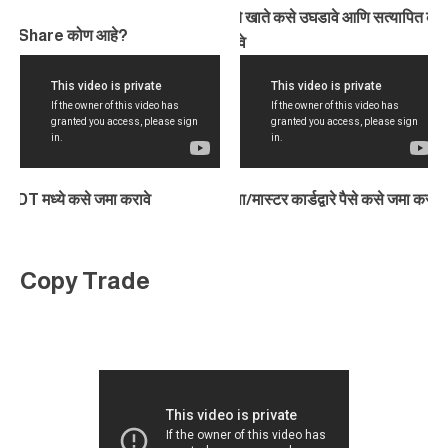
तुमचे खाते कसे उघडावे आणि सत्यापित कस
OXShare कोण आहे?
CR
करावे
USDT मध्ये कसे जमा करावे
व्हिसा/मास्टर कार्डद्वारे पैसे कसे जमा कराव
भा
Copy Trade