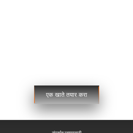
USDJPY
109.35 109.38
USDCAD
1.2101 1.2103
व्यापार
व्यापार
पायरी 3
आत्ताच प्रारंभ करा आणि कधीही, कुठेही जागतिक बाजारपेठेत प्रवेश करा!
एक खाते तयार करा
संपर्कात रहाण्यासाठी