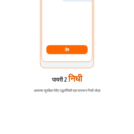
चलन:
अमेरिकन डॉलर
जमा करण्याची पद्धत:
बँक हस्तांतरण
ठेव
निधी
पायरी 2
आमच्या सुरक्षित पेमेंट पद्धतींपैकी एक वापरून निधी जोडा
EURUSD
1.2184 1.2186
GBPUSD
1.4167 1.4169