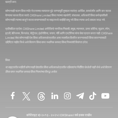
खात्री करा.
कोणत्याही चलन किंवा स्पॉट मेटल्सच्या व्यापारात पुढे जाण्यापूर्वी तुम्हाला स्वतंत्र आर्थिक, कायदेशीर आणि कर सल्ला
घेण्याचा सल्ला दिला जातो. OXShare Limited किंवा त्‍याच्‍या सहयोगी, संचालक, अधिकारी किंवा कर्मचार्‍यांपैकी
कोणत्‍याही त्‍याच्‍या बाजूने सल्‍ला बनवण्‍यासाठी या साइटमध्‍ये काहीही वाचू नये किंवा त्याचा अर्थ लावला जाऊ नये.
प्रतिबंधित प्रदेश: OXShare Limited अमेरिकेचे नागरिक/निवासी, क्यूबा, म्यानमार, उत्तर कोरिया, सूडान, स्पेन,
इटली, बेल्जियम, फिनलंड, पोर्तुगाल, इंडोनेशिया, जपान, नॉर्वे आणि एस्टोनिया यांना सेवा प्रदान करत नाही. OXShare
Limited सेवा कोणत्याही देश किंवा अधिकारक्षेत्रातील अशा व्यक्तीला वितरित करण्यासाठी किंवा वापरण्यासाठी
उद्दिष्टित नाहीत जिथे असे वितरण किंवा वापर स्थानिक कायदा किंवा नियमांशी विसंगत ठरेल.
किंवा
या साइटवरील माहिती कोणत्याही देशातील किंवा अधिकारक्षेत्रातील रहिवाशांना निर्देशित केलेली नाही जेथे असे वितरण
किंवा वापर स्थानिक कायदा किंवा नियमांच्या विरुद्ध असेल.
कॉपीराइट © २०१३ - २०२५ | OXShare | सर्व हक्क राखीव