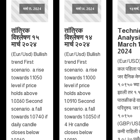
मार्च 15, 2024
मार्च 14, 2024
१३ मार्च
तांत्रिक
तांत्रिक
Techni
विश्लेषण १५
विश्लेषण १४
Analys
मार्च २०२४
मार्च २०२४
March 
2024
(Eur/Usd) Bullish
(Eur/Usd) Bullish
(Eur/USD) 
trend First
trend First
कल पहिला पर
scenario: a rise
scenario: a rise
जर दैनिक मेण
towards 1.1050
towards 1.1000
१.०९५० च्या 
level if price
level if price
झाली तर १.
holds above
holds above
पातळीकडे वा
1.0860 Second
1.0910 Second
परिदृश्य: जर
scenario: a fall
scenario: a fall
१.०९५०
towards 1.0740 if
towards 1.0850 if
(GBP/USD) 
daily candle
4 Hr candle
कमी राहिली 
closes below
closes below
१.०८२० पर्य