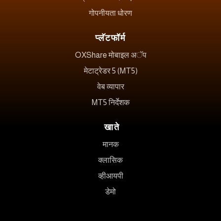
गोपनीयता धोरण
प्लॅटफॉर्म
OXShare मोबाइल अॅप
मेटाट्रेडर 5 (MT5)
वेब व्यापार
MT5 निर्देशक
खाते
मानक
क्लासिक
व्हीआयपी
डेमो