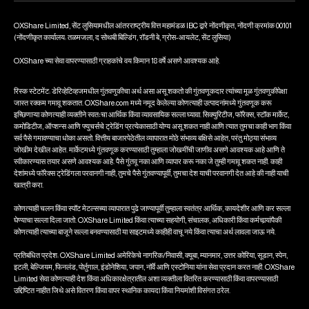
OXShare Limited, सेंट लुसियामधील आंतरराष्ट्रीय वित्त महामंडळ IBC द्वारे नोंदणीकृत, नोंदणी क्रमांक 00101
(नोंदणीकृत कार्यालय: तळमजला, द सोथबी बिल्डिंग, रॉडनी बे, ग्रोस-आयलेट, सेंट लुसिया)
OXShare च्या सेवा वापरण्यासाठी ग्राहकांचे वय किमान 18 वर्षे असणे आवश्यक आहे.
रिस्क स्टेटमेंट: डेरिव्हेटिव्हजमधील गुंतवणुकीचा अर्थ असा असू शकतो की गुंतवणूकदार त्यांच्या मूळ गुंतवणुकीपेक्षा
जास्त रक्कम गमावू शकतात. OXShare.com मध्ये नमूद केलेल्या कोणत्याही उत्पादनांमध्ये गुंतवणूक करू
इच्छिणाऱ्या कोणत्याही व्यक्तीने स्वतःचा आर्थिक किंवा व्यावसायिक सल्ला घ्यावा. सिक्युरिटीज, फॉरेक्स, स्टॉक मार्केट,
कमोडिटीज, ऑप्शन्स आणि फ्युचर्सचे ट्रेडिंग प्रत्येकासाठी योग्य असू शकत नाही आणि त्यात तुमचा काही भाग किंवा
सर्व पैसे गमावण्याचा धोका असतो. वित्तीय बाजारपेठेतील व्यापारात मोठे संभाव्य बक्षिसे आहेत, परंतु मोठ्या संभाव्य
जोखीम देखील आहेत. मार्केटमध्ये गुंतवणूक करण्यासाठी तुम्हाला जोखमींची जाणीव असणे आवश्यक आहे आणि ते
स्वीकारण्यास तयार असणे आवश्यक आहे. पैसे गुंतवू नका आणि व्यापार करू नका जे तुम्ही गमावू शकत नाही. काही
देशांमध्ये फॉरेक्स ट्रेडिंगला परवानगी नाही, तुमचे पैसे गुंतवण्यापूर्वी, तुमचा देश याची परवानगी देत आहे की नाही याची
खात्री करा.
कोणत्याही चलन किंवा स्पॉट मेटल्सच्या व्यापारात पुढे जाण्यापूर्वी तुम्हाला स्वतंत्र आर्थिक, कायदेशीर आणि कर सल्ला
घेण्याचा सल्ला दिला जातो. OXShare Limited किंवा त्‍याच्‍या सहयोगी, संचालक, अधिकारी किंवा कर्मचार्‍यांपैकी
कोणत्‍याही त्‍याच्‍या बाजूने सल्‍ला बनवण्‍यासाठी या साइटमध्‍ये काहीही वाचू नये किंवा त्याचा अर्थ लावला जाऊ नये.
प्रतिबंधित प्रदेश: OXShare Limited अमेरिकेचे नागरिक/निवासी, क्यूबा, म्यानमार, उत्तर कोरिया, सूडान, स्पेन,
इटली, बेल्जियम, फिनलंड, पोर्तुगाल, इंडोनेशिया, जपान, नॉर्वे आणि एस्टोनिया यांना सेवा प्रदान करत नाही. OXShare
Limited सेवा कोणत्याही देश किंवा अधिकारक्षेत्रातील अशा व्यक्तीला वितरित करण्यासाठी किंवा वापरण्यासाठी
उद्दिष्टित नाहीत जिथे असे वितरण किंवा वापर स्थानिक कायदा किंवा नियमांशी विसंगत ठरेल.