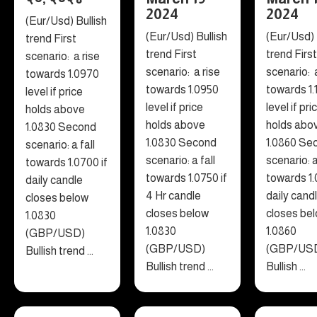
2024
2024
(Eur/Usd) Bullish
(Eur/Usd) Bullish
(Eur/Usd) 
trend First
trend First
trend First
scenario: a rise
scenario: a rise
scenario: 
towards 1.0970
towards 1.0950
towards 1.
level if price
level if price
level if pri
holds above
holds above
holds abo
1.0830 Second
1.0830 Second
1.0860 Se
scenario: a fall
scenario: a fall
scenario: a
towards 1.0700 if
towards 1.0750 if
towards 1.
daily candle
4 Hr candle
daily cand
closes below
closes below
closes be
1.0830
1.0830
1.0860
(GBP/USD)
(GBP/USD)
(GBP/US
Bullish trend ...
Bullish trend ...
Bullish ...