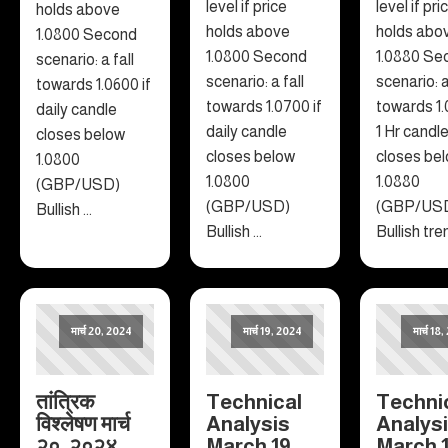
level if price
level if pri
holds above
holds above
holds abo
1.0800 Second
1.0800 Second
1.0880 Se
scenario: a fall
scenario: a fall
scenario: a
towards 1.0600 if
towards 1.0700 if
towards 1.
daily candle
daily candle
1 Hr candl
closes below
closes below
closes be
1.0800
1.0800
1.0880
(GBP/USD)
(GBP/USD)
(GBP/US
Bullish ...
Bullish ...
Bullish tren
मार्च 20, 2024
मार्च 19, 2024
मार्च 18
तांत्रिक
Technical
Techni
विश्लेषण मार्च
Analysis
Analys
२०, २०२४
March 19
March 