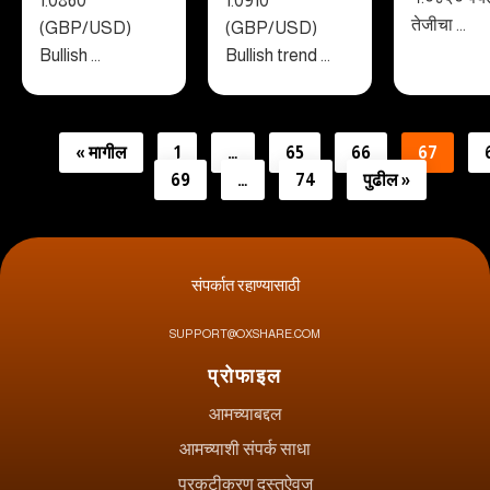
1.0860
1.0910
तेजीचा ...
(GBP/USD)
(GBP/USD)
Bullish ...
Bullish trend ...
« मागील
1
…
65
66
67
69
…
74
पुढील »
संपर्कात रहाण्यासाठी
SUPPORT@OXSHARE.COM
प्रोफाइल
आमच्याबद्दल
आमच्याशी संपर्क साधा
प्रकटीकरण दस्तऐवज