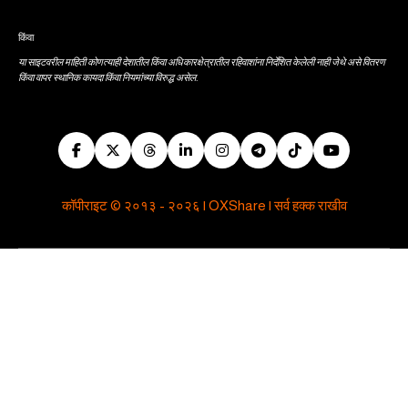
किंवा
या साइटवरील माहिती कोणत्याही देशातील किंवा अधिकारक्षेत्रातील रहिवाशांना निर्देशित केलेली नाही जेथे असे वितरण
किंवा वापर स्थानिक कायदा किंवा नियमांच्या विरुद्ध असेल.
कॉपीराइट © २०१३ - २०२६ | OXShare | सर्व हक्क राखीव