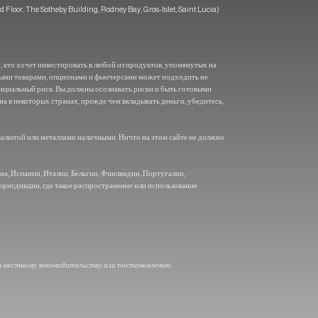
or, The Sotheby Building, Rodney Bay, Gros-Islet, Saint Lucia)
 кто хочет инвестировать в любой из продуктов, упомянутых на
выми товарами, опционами и фьючерсами может подходить не
енциальный риск. Вы должны осознавать риски и быть готовыми
на в некоторых странах, прежде чем вкладывать деньги, убедитесь,
алютой или металлами наличными. Ничто на этом сайте не должно
а, Испании, Италии, Бельгии, Финляндии, Португалии,
юрисдикции, где такое распространение или использование
т местному законодательству или постановлению.