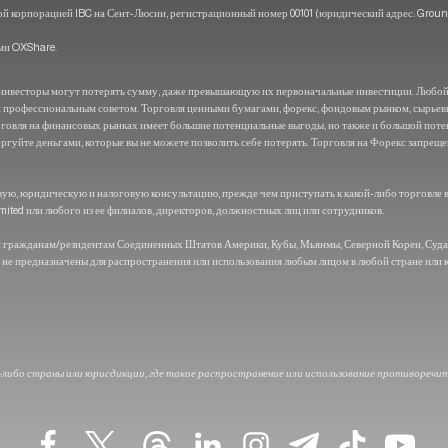
орпорацией IBC на Сент-Люсии, регистрационный номер 00101 (юридический адрес: Ground Flo
ами OXShare.
то инвесторы могут потерять сумму, даже превышающую их первоначальные инвестиции. Любой,
и профессиональным советом. Торговля ценными бумагами, форекс, фондовым рынком, сырье
Торговля на финансовых рынках имеет большие потенциальные выгоды, но также и большой пот
оргуйте деньгами, которые вы не можете позволить себе потерять. Торговля на Форекс запреще
ую, юридическую и налоговую консультацию, прежде чем приступать к какой-либо торговле в
mited или любого из ее филиалов, директоров, должностных лиц или сотрудников.
и гражданам/резидентам Соединенных Штатов Америки, Кубы, Мьянмы, Северной Кореи, Судан
 не предназначены для распространения или использования любым лицом в любой стране или 
-либо страны или юрисдикции, где такое распространение или использование противоречи