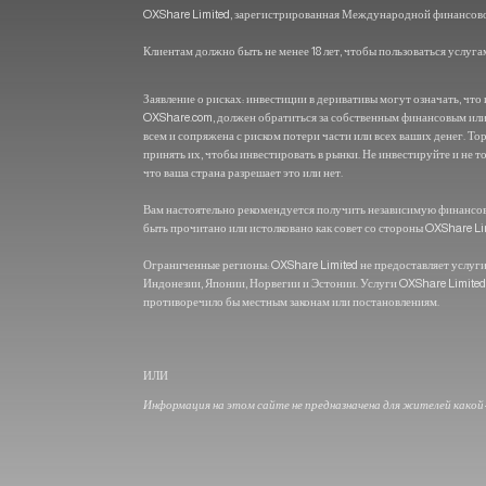
OXShare Limited, зарегистрированная Международной финансовой к
Клиентам должно быть не менее 18 лет, чтобы пользоваться услуг
Заявление о рисках: инвестиции в деривативы могут означать, ч
OXShare.com, должен обратиться за собственным финансовым ил
всем и сопряжена с риском потери части или всех ваших денег. 
принять их, чтобы инвестировать в рынки. Не инвестируйте и не т
что ваша страна разрешает это или нет.
Вам настоятельно рекомендуется получить независимую финансов
быть прочитано или истолковано как совет со стороны OXShare Li
Ограниченные регионы: OXShare Limited не предоставляет услуг
Индонезии, Японии, Норвегии и Эстонии. Услуги OXShare Limited
противоречило бы местным законам или постановлениям.
ИЛИ
Информация на этом сайте не предназначена для жителей какой