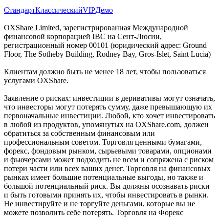
Стандарт
Классический
VIP
Демо
OXShare Limited, зарегистрированная Международной
финансовой корпорацией IBC на Сент-Люсии,
регистрационный номер 00101 (юридический адрес: Ground
Floor, The Sotheby Building, Rodney Bay, Gros-Islet, Saint Lucia)
Клиентам должно быть не менее 18 лет, чтобы пользоваться
услугами OXShare.
Заявление о рисках: инвестиции в деривативы могут означать,
что инвесторы могут потерять сумму, даже превышающую их
первоначальные инвестиции. Любой, кто хочет инвестировать
в любой из продуктов, упомянутых на OXShare.com, должен
обратиться за собственным финансовым или
профессиональным советом. Торговля ценными бумагами,
форекс, фондовым рынком, сырьевыми товарами, опционами
и фьючерсами может подходить не всем и сопряжена с риском
потери части или всех ваших денег. Торговля на финансовых
рынках имеет большие потенциальные выгоды, но также и
большой потенциальный риск. Вы должны осознавать риски
и быть готовыми принять их, чтобы инвестировать в рынки.
Не инвестируйте и не торгуйте деньгами, которые вы не
можете позволить себе потерять. Торговля на Форекс