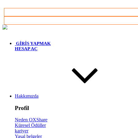
Türkçe
GİRİŞ YAPMAK
HESAP AÇ
Hakkımızda
Profil
Neden OXShare
Küresel Ödüller
kariyer
Yasal belgeler