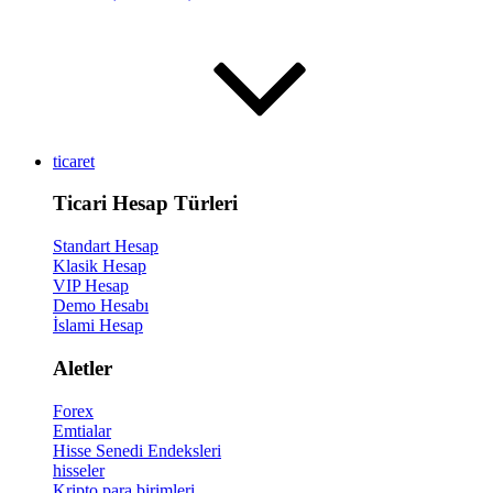
ticaret
Ticari Hesap Türleri
Standart Hesap
Klasik Hesap
VIP Hesap
Demo Hesabı
İslami Hesap
Aletler
Forex
Emtialar
Hisse Senedi Endeksleri
hisseler
Kripto para birimleri