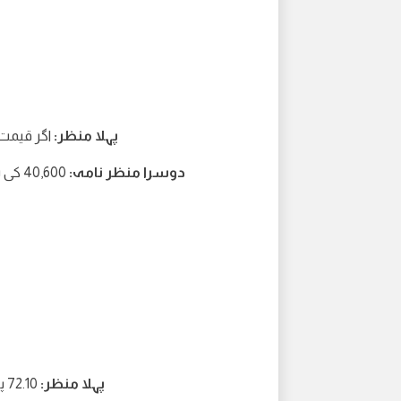
پہلا منظر:
اگر قیمت 40,930 سے اوپر رہتی ہے تو 41,350 کی طرف
دوسرا منظر نامہ:
40,600 کی سطح کی طرف گرنا اگر 1-Hr کینڈل 40,930 سے نیچے بند ہو جائے
پہلا منظر:
72.10 پر گرنا اگر 4-H کینڈل 71.10 سے نیچے بند ہو جاتی ہے۔