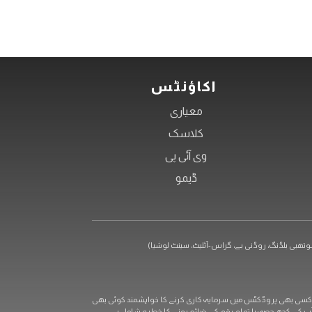
اکاؤنٹس
معیاری
کلاسک
وی آئی پی
ڈیمو
ہ کاری کا مطلب یہ ہو سکتا ہے کہ سرمایہ کار اپنی اصل سرمایہ کاری سے بھی زیادہ رقم کھو سکتے ہیں۔ OXShare.com میں مذکور کسی بھی پروڈکٹس میں سرمایہ کاری کرنے کا خواہشمند کوئی بھی
ں آپ کے کچھ حصہ یا تمام رقم کے ضائع ہونے کا خطرہ شامل ہے۔