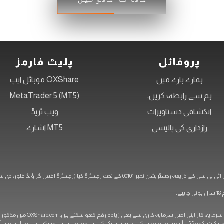
پروفائل
پلیٹ فارمز
ہمارے بارے میں
OXShare موبائل ایپ
ہم سے رابطہ کریں۔
MetaTrader 5 (MT5)
انکشافی دستاویزات
ویب ٹریڈ
رازداری کی پالیسی
MT5 اشارے
رڈ آفس گراؤنڈ فلور، دی سوتھبی بلڈنگ، روڈنی بے، گراس-آئلیٹ، سینٹ لوشیا)
خطرے کا بیان: مشتقات میں سرمای
 مارکیٹ، کموڈٹیز، آپشنز اور فیوچرز کی تجارت ہر ایک کے لیے موزوں نہیں ہوسکتی ہے اور اس می