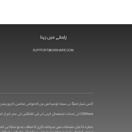
رابطے میں رہنا
SUPPORT@OXSHARE.COM
آکس شیئر لمیٹڈ نے سینٹ لوشیا میں بین الاقوامی فنانس کارپوریشن آئی بی سی کے ذریعہ رجسٹریشن نمبر 00101 کے تحت رجسٹرڈ کیا (رجسٹ
OXShare کی خدمات استعمال کرنے کے لیے کلائنٹس کی عمر کم از کم 18 سال ہونی چاہیے۔
شخص اپنا مالی یا پیشہ ورانہ مشورہ لے۔ سیکیورٹیز، فاریکس، اسٹاک