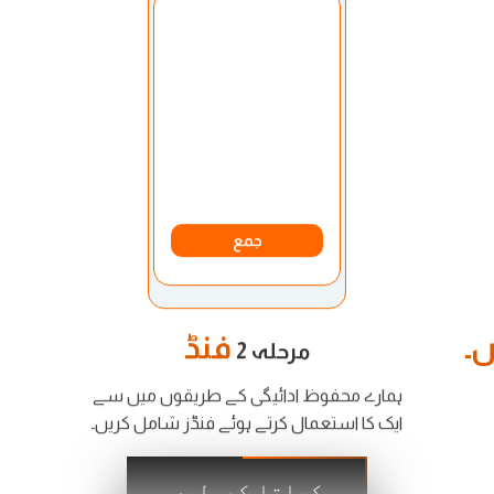
اکاؤنٹ منتخب کریں:
میرا اکاونٹ
کرنسی:
امریکن روپے
جمع
۔
فنڈ
مرحلہ 2
ہمارے محفوظ ادائیگی کے طریقوں میں سے
ایک کا استعمال کرتے ہوئے فنڈز شامل کریں۔
کھاتا کھولیں