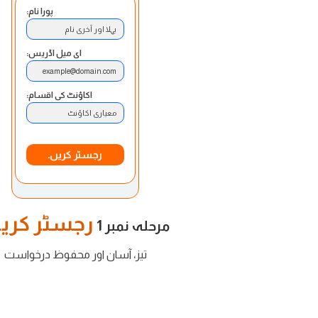
پورا نام:
پہلا اور آخری نام
ای میل اڈریس:
example@domain.com
اکاؤنٹ کی اقسام:
معیاری اکاؤنٹ
رجسٹر کریں۔
رجسٹر کریں
مرحلہ نمبر 1
تیز، آسان اور محفوظ درخواست