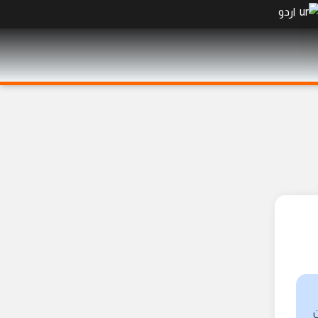
اردو
ن