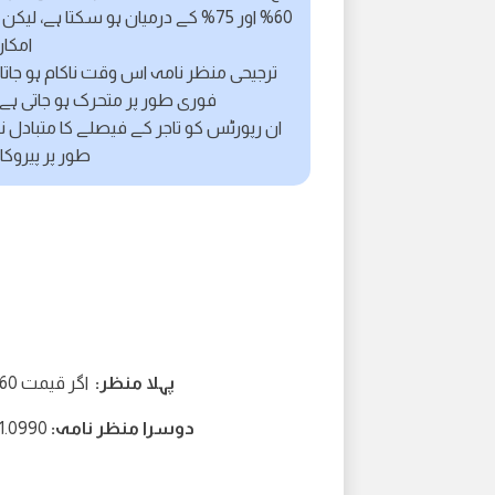
60% اور 75% کے درمیان ہو سکتا ہے،
امکان 60% اور 75% کے درمیان 
ترجیحی منظر نامہ اس وقت ناکام ہو جاتا
فوری طور پر متحرک ہو جاتی ہے 
ان رپورٹس کو تاجر کے فیصلے کا متبادل ن
طور پر پیروکا
پہلا منظر:
اگر قیمت 1.1060 سے اوپر رہتی ہے تو 1.1120 کی سطح کی طرف اضافہ
دوسرا منظر نامہ:
1.0990 کی طرف گرنا اگر 4-H کینڈل 1.1060 سے نیچے بند ہو جاتی ہ