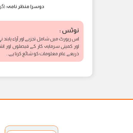
دوسرا منظر نامہ:
اگر قیمت 1.10
نوٹس :
اس رپورٹ میں شامل تجزیے اور آراء پابند ن
اور کمپنی سرمایہ کار کے فیصلوں اور انت
ذریعے عام معلومات کو شائع کرنا ہے۔ .