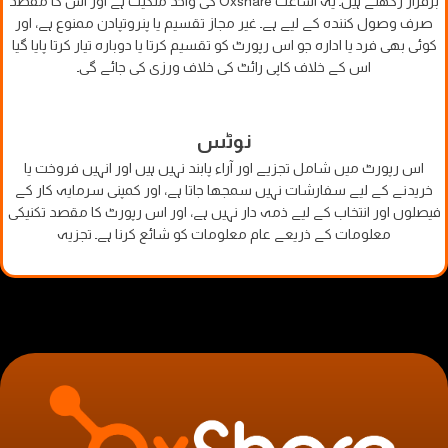
برقرار رکھتے ہیں۔ یہ اشاعت Oxshare کی واحد ملکیت ہے اور اس کا مقصد
صرف وصول کنندہ کے لیے ہے۔ غیر مجاز تقسیم یا پنروتپادن ممنوع ہے، اور
کوئی بھی فرد یا ادارہ جو اس رپورٹ کو تقسیم کرتا یا دوبارہ تیار کرتا پایا گیا
اس کے خلاف کاپی رائٹ کی خلاف ورزی کی جائے گی۔
نوٹس
اس رپورٹ میں شامل تجزیے اور آراء پابند نہیں ہیں اور انہیں فروخت یا
خریدنے کے لیے سفارشات نہیں سمجھا جاتا ہے، اور کمپنی سرمایہ کار کے
فیصلوں اور انتخاب کے لیے ذمہ دار نہیں ہے، اور اس رپورٹ کا مقصد تکنیکی
معلومات کے ذریعے عام معلومات کو شائع کرنا ہے۔ تجزیہ