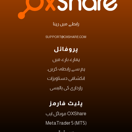
رابطے میں رہنا
SUPPORT@OXSHARE.COM
پروفائل
ہمارے بارے میں
ہم سے رابطہ کریں۔
انکشافی دستاویزات
رازداری کی پالیسی
پلیٹ فارمز
OXShare موبائل ایپ
MetaTrader 5 (MT5)