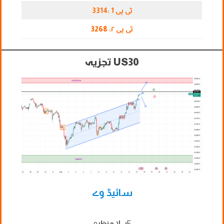
ٹی پی 1 :3314
ٹی پی ۲:
3268
US30 تجزیہ
سائیڈ وے
F
پہلا منظر
o