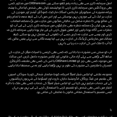
اصل سرمایہ کاری سے بھی زیادہ رقم کھو سکتے ہیں۔ OXShare.com میں مذکور کسی
بھی پروڈکٹس میں سرمایہ کاری کرنے کا خواہشمند کوئی بھی شخص اپنا مالی یا پیشہ
ورانہ مشورہ لے۔ سیکیورٹیز، فاریکس، اسٹاک مارکیٹ، کموڈٹیز، آپشنز اور فیوچرز کی
تجارت ہر ایک کے لیے موزوں نہیں ہوسکتی ہے اور اس میں آپ کے کچھ حصہ یا تمام رقم
کے ضائع ہونے کا خطرہ شامل ہے۔ مالیاتی منڈیوں میں تجارت میں بڑے ممکنہ انعامات
ہوتے ہیں، لیکن بڑے ممکنہ خطرہ بھی۔ مارکیٹوں میں سرمایہ کاری کرنے کے لیے آپ کو
خطرات سے آگاہ ہونا چاہیے اور انھیں قبول کرنے کے لیے تیار ہونا چاہیے۔ سرمایہ کاری نہ
کریں اور پیسے سے تجارت نہ کریں جسے آپ کھونے کے متحمل نہیں ہو سکتے۔ کچھ
ممالک میں فاریکس ٹریڈنگ کی اجازت نہیں ہے، اپنا پیسہ لگانے سے پہلے یقینی بنائیں کہ
آیا آپ کا ملک اس کی اجازت دے رہا ہے یا نہیں۔
آپ کو سختی سے مشورہ دیا جاتا ہے کہ کسی بھی کرنسی یا اسپاٹ میٹلز کی تجارت کے
ساتھ آگے بڑھنے سے پہلے آزاد مالی، قانونی اور ٹیکس مشورہ حاصل کریں۔ اس سائٹ
میں موجود کسی بھی چیز کو OXShare Limited یا اس کے کسی بھی ملحقہ، ڈائریکٹرز،
افسران یا ملازمین کے مشورے کے طور پر نہیں پڑھنا چاہیے اور نہ ہی سمجھا جانا چاہیے۔
ممنوعہ علاقے: او ایکس شیئر لمیٹڈ امریکہ، کیوبا، ​​میانمار، شمالی کوریا، سوڈان، اسپین،
اٹلی، بیلجیم، فن لینڈ، پرتگال، انڈونیشیا، جاپان، ناروے اور ایسٹونیا کے شہریوں/رہائشیوں
کے لیے خدمات فراہم نہیں کرتا ہے۔ او ایکس شیئر لمیٹڈ کی خدمات کسی بھی ملک یا دائرہ
اختیار میں کسی بھی شخص کو تقسیم کرنے یا استعمال کرنے کے لیے نہیں ہیں جہاں
ایسی تقسیم یا استعمال مقامی قانون یا ضابطے کے منافی ہو۔.
یا
اس سائٹ پر معلومات کسی بھی ملک یا دائرہ اختیار کے رہائشیوں کے لئے ہدایت نہیں کی جاتی