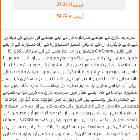
ٹی پی 1: 37.26
ٹی پی ۲:
6.74
3
سرمایہ کاری کے فیصلے سرمایہ کار کے اپنے فیصلے اور تجربے کی بنیاد پر
کیے جانے چاہئیں یا ان کے مالیاتی مشیر (مشیروں) کے آزاد مشورے کے ذریعے
کیے جائیں۔ OXShare فیصلوں پر اثر انداز ہونے کے لیے سرمایہ کاری کا
مشورہ پیش نہیں کرتا ہے۔ یہاں کا مواد عام معلومات ہے اور اسے معاون یا
سرمایہ کاری کی خدمات، اور نہ ہی مالی مشورے کے طور پر شمار کیا جانا
چاہیے۔ یہ رپورٹ وسیع تجزیہ فراہم کرتی ہے جس میں انفرادی مقاصد، مالی
حالات، ذاتی حالات یا ضروریات پر غور نہیں کیا جاتا ہے۔ سرمایہ کاری کرنے سے
پہلے، آپ کو اپنے تجارتی اہداف اور خطرے کی برداشت کا اندازہ لگانا چاہیے۔ یہ
مشورہ دیا جاتا ہے کہ ایسے فنڈز میں سرمایہ کاری نہ کریں جو آپ کھونے
کے متحمل نہیں ہوسکتے ہیں۔ اس رپورٹ میں موجود تمام ڈیٹا اور مواد کا
مقصد سرمایہ کاری کے آزاد فیصلوں کی حمایت کرنا ہے اور یہ ذاتی مشورہ یا
سفارشات نہیں ہیں۔ اس رپورٹ میں بیان کردہ خیالات اور آراء مصنفین کے
نقطہ نظر کی عکاسی کرتے ہیں اور ضروری نہیں کہ OXShare کے موقف
کی نمائندگی کریں۔ Oxshare سرمایہ کاروں کے انتخاب کے لیے ذمہ دار نہیں
ہے، کیونکہ وہ اپنے سرمایہ کاری کے فیصلوں پر مکمل آزادی اور ذمہ داری