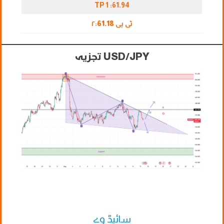
TP 1 :61.94
ٹی پی ۲:
61.18
USD/JPY تجزیہ
سائیڈ وے