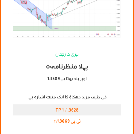
تیزی کا رجحان
پہلا منظرنامہ
o
اوپر بند ہوتا ہے۔
1.3589
کی طرف مزید جھکاؤ کا ایک مثبت اشارہ ہے۔
TP 1 :1.3628
ٹی پی ۲:
1.3669