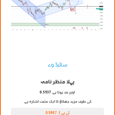
سائیڈ وے
پہلا منظر نامہ
اوپر بند ہوتا ہے۔
0.5937
کی طرف مزید جھکاؤ کا ایک مثبت اشارہ ہے۔
ٹی پی 1: 0.5987