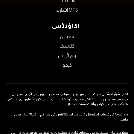
ویب ٹریڈ
MT5 اشارے
اکاؤنٹس
معیاری
کلاسک
وی آئی پی
ڈیمو
آکس شیئر لمیٹڈ نے سینٹ لوشیا میں بین الاقوامی فنانس کارپوریشن آئی بی سی کے
ذریعہ رجسٹریشن نمبر 00101 کے تحت رجسٹرڈ کیا (رجسٹرڈ آفس گراؤنڈ فلور، دی سوتھبی
بلڈنگ، روڈنی بے، گراس-آئلیٹ، سینٹ لوشیا)
OXShare کی خدمات استعمال کرنے کے لیے کلائنٹس کی عمر کم از کم 18 سال ہونی
چاہیے۔
خطرے کا بیان: مشتقات میں سرمایہ کاری کا مطلب یہ ہو سکتا ہے کہ سرمایہ کار اپنی