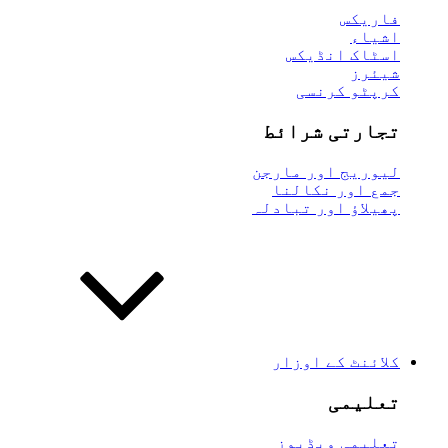
فاریکس
اشیاء
اسٹاک انڈیکس
شیئرز
کرپٹو کرنسی
تجارتی شرائط
لیوریج اور مارجن
جمع اور نکالنا
پھیلاؤ اور تبادلہ
کلائنٹ کے اوزار
تعلیمی
تعلیمی ویڈیوز