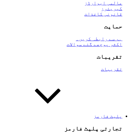
عالمی ایوارڈز
کیریئرز
قانونی کاغذات
حمایت
ہم سے رابطہ کریں۔
اکثر پوچھے گئے سوالات
تقریبات
تقریبات
پلیٹ فارمز
تجارتی پلیٹ فارمز