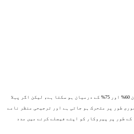
آج کے لیے ایک ممکنہ منظر نامے کی تجویز ہے، اور تکنیکی تجزیہ کے مطابق اس منظر نامے کو حاصل کرنے کا امکان 60% اور 75% کے درمیان ہو سکتا ہے، لیکن اگر پہلا
وری طور پر متحرک ہو جاتی ہے اور ترجیحی منظر نامے
 کے طور پر پیروکار کو اپنے فیصلے کرنے میں مدد