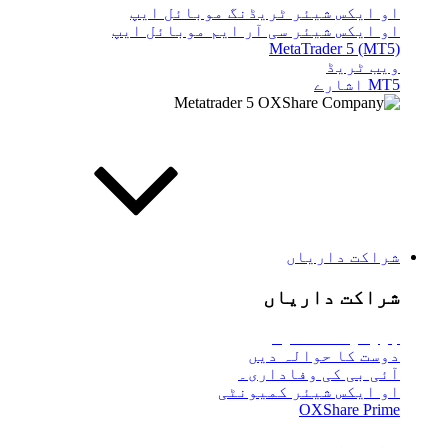
او ایکس شیئر ٹریڈنگ موبائل ایپ
او ایکس شیئر سی آر ایم موبائل ایپ
MetaTrader 5 (MT5)
ویب ٹریڈ
MT5 اشارے
شراکت داریاں
شراکت داریاں
بروکر
کا تعارف
دوست کا حوالہ دیں
آئی بی کی وفاداری۔
او ایکس شیئر کمیونٹی
OXShare Prime