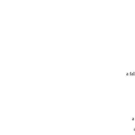
a fa
a