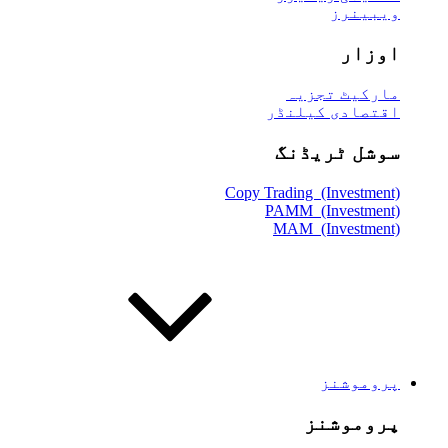
ویبینرز
اوزار
مارکیٹ تجزیہ
اقتصادی کیلنڈر
سوشل ٹریڈنگ
Copy Trading (Investment)
PAMM (Investment)
MAM (Investment)
پروموشنز
پروموشنز