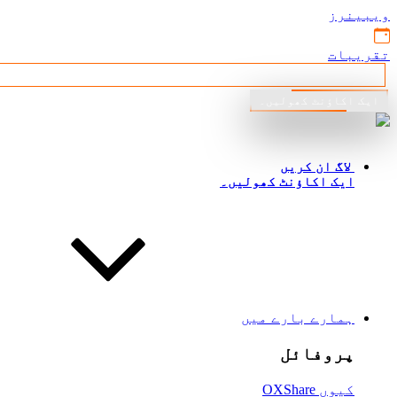
ویبینرز
تقریبات
ایک اکاؤنٹ کھولیں۔
اردو
لاگ ان کریں
ایک اکاؤنٹ کھولیں۔
ہمارے بارے میں
پروفائل
کیوں OXShare