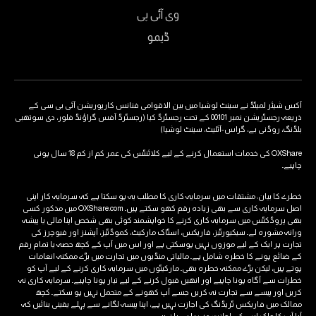
وی آئی پی
ڈیمو
آکس شیئر لمیٹڈ نے سینٹ لوشیا میں بین الاقوامی فنانس کارپوریشن آئی بی سی کے
ذریعہ رجسٹریشن نمبر 00101 کے تحت رجسٹرڈ کیا (رجسٹرڈ آفس گراؤنڈ فلور، دی سوتھبی
بلڈنگ، روڈنی بے، گراس-آئلیٹ، سینٹ لوشیا)
OXShare کی خدمات استعمال کرنے کے لیے کلائنٹس کی عمر کم از کم 18 سال ہونی
چاہیے۔
خطرے کا بیان: مشتقات میں سرمایہ کاری کا مطلب یہ ہو سکتا ہے کہ سرمایہ کار اپنی
اصل سرمایہ کاری سے بھی زیادہ رقم کھو سکتے ہیں۔ OXShare.com میں مذکور کسی
بھی پروڈکٹس میں سرمایہ کاری کرنے کا خواہشمند کوئی بھی شخص اپنا مالی یا پیشہ
ورانہ مشورہ لے۔ سیکیورٹیز، فاریکس، اسٹاک مارکیٹ، کموڈٹیز، آپشنز اور فیوچرز کی
تجارت ہر ایک کے لیے موزوں نہیں ہوسکتی ہے اور اس میں آپ کے کچھ حصہ یا تمام رقم
کے ضائع ہونے کا خطرہ شامل ہے۔ مالیاتی منڈیوں میں تجارت میں بڑے ممکنہ انعامات
ہوتے ہیں، لیکن بڑے ممکنہ خطرہ بھی۔ مارکیٹوں میں سرمایہ کاری کرنے کے لیے آپ کو
خطرات سے آگاہ ہونا چاہیے اور انھیں قبول کرنے کے لیے تیار ہونا چاہیے۔ سرمایہ کاری نہ
کریں اور پیسے سے تجارت نہ کریں جسے آپ کھونے کے متحمل نہیں ہو سکتے۔ کچھ
ممالک میں فاریکس ٹریڈنگ کی اجازت نہیں ہے، اپنا پیسہ لگانے سے پہلے یقینی بنائیں کہ