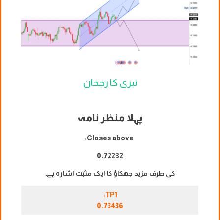
تیزی کا رجحان
پہلا منظر نامہ
Closes above:
0.72
232
کی طرف مزید جھکاؤ کا ایک مثبت اشارہ ہے۔
TP1:
0.73436