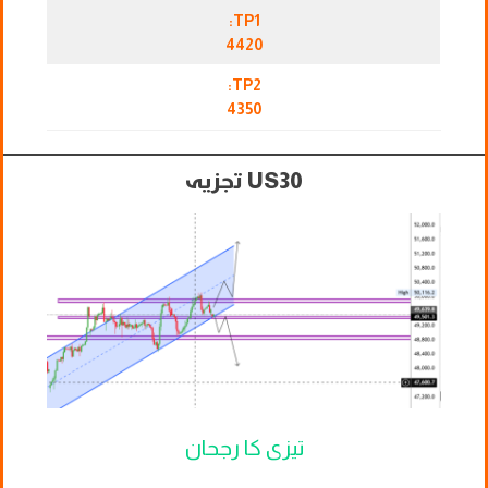
TP1:
4420
TP2:
4350
US30 تجزیہ
تیزی کا رجحان