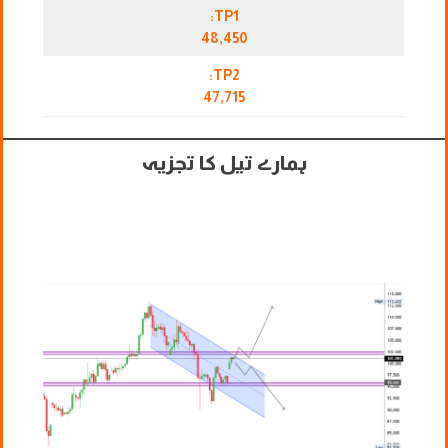
TP1:
48,450
TP2:
47,715
ہمارے تیل کا تجزیہ