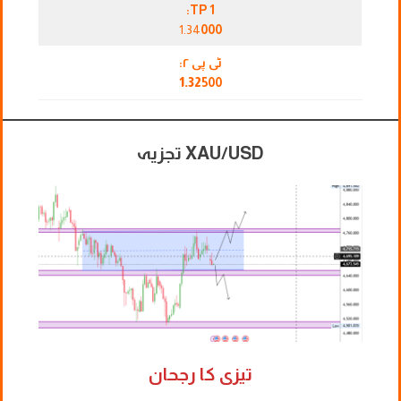
TP 1:
1.34
000
ٹی پی ۲:
1.32
500
XAU/USD تجزیہ
تیزی کا رجحان