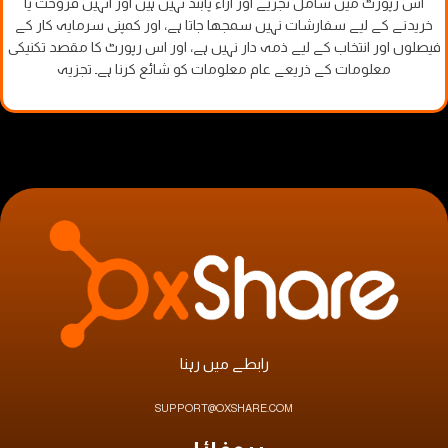
اس رپورٹ میں شامل تجزیے اور آراء پابند نہیں ہیں اور انہیں فروخت یا
خریدنے کے لیے سفارشات نہیں سمجھا جاتا ہے، اور کمپنی سرمایہ کار کے
فیصلوں اور انتخاب کے لیے ذمہ دار نہیں ہے، اور اس رپورٹ کا مقصد تکنیکی
معلومات کے ذریعے عام معلومات کو شائع کرنا ہے۔ تجزیہ
رابطے میں رہنا
SUPPORT@OXSHARE.COM