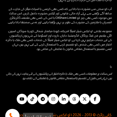
آیا آپ کا ملک اس کی اجازت دے رہا ہے یا نہیں۔
آپ کو سختی سے مشورہ دیا جاتا ہے کہ کسی بھی کرنسی یا اسپاٹ میٹلز کی تجارت کے
ساتھ آگے بڑھنے سے پہلے آزاد مالی، قانونی اور ٹیکس مشورہ حاصل کریں۔ اس سائٹ
میں موجود کسی بھی چیز کو OXShare Limited یا اس کے کسی بھی ملحقہ، ڈائریکٹرز،
افسران یا ملازمین کے مشورے کے طور پر نہیں پڑھنا چاہیے اور نہ ہی سمجھا جانا چاہیے۔
ممنوعہ علاقے: او ایکس شیئر لمیٹڈ امریکہ، کیوبا، ​​میانمار، شمالی کوریا، سوڈان، اسپین،
اٹلی، بیلجیم، فن لینڈ، پرتگال، انڈونیشیا، جاپان، ناروے اور ایسٹونیا کے شہریوں/رہائشیوں
کے لیے خدمات فراہم نہیں کرتا ہے۔ او ایکس شیئر لمیٹڈ کی خدمات کسی بھی ملک یا دائرہ
اختیار میں کسی بھی شخص کو تقسیم کرنے یا استعمال کرنے کے لیے نہیں ہیں جہاں
ایسی تقسیم یا استعمال مقامی قانون یا ضابطے کے منافی ہو۔.
یا
اس سائٹ پر معلومات کسی بھی ملک یا دائرہ اختیار کے رہائشیوں کے لئے ہدایت نہیں کی جاتی
ہیں جہاں اس طرح کی تقسیم یا استعمال مقامی قانون یا ضابطے کے خلاف ہو۔
کاپی رائٹ © 2013 - 2026 | او ایکس شیئر | جملہ حقوق محفوظ ہیں
ابھی کال کریں!