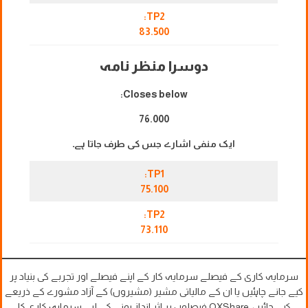
TP2:
83.500
دوسرا منظر نامہ
Closes below:
76.000
ایک منفی اشارے جس کی طرف جاتا ہے۔
TP1:
75.100
TP2:
73.110
سرمایہ کاری کے فیصلے سرمایہ کار کے اپنے فیصلے اور تجربے کی بنیاد پر
کیے جانے چاہئیں یا ان کے مالیاتی مشیر (مشیروں) کے آزاد مشورے کے ذریعے
کیے جائیں۔ OXShare فیصلوں پر اثر انداز ہونے کے لیے سرمایہ کاری کا