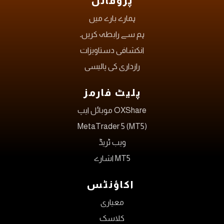
پروفائل
ہمارے بارے میں
ہم سے رابطہ کریں۔
انکشافی دستاویزات
رازداری کی پالیسی
پلیٹ فارمز
OXShare موبائل ایپ
MetaTrader 5 (MT5)
ویب ٹریڈ
MT5 اشارے
اکاؤنٹس
معیاری
کلاسک