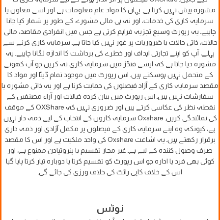
مشورہ پیش نہیں کرتا ہے۔ یہاں کا مواد عام معلومات ہے اور اسے معاون یا
سرمایہ کاری کی خدمات، اور نہ ہی مالی مشورے کے طور پر شمار کیا جانا
چاہیے۔ یہ رپورٹ وسیع تجزیہ فراہم کرتی ہے جس میں انفرادی مقاصد، مالی
حالات، ذاتی حالات یا ضروریات پر غور نہیں کیا جاتا ہے۔ سرمایہ کاری کرنے سے
پہلے، آپ کو اپنے تجارتی اہداف اور خطرے کی برداشت کا اندازہ لگانا چاہیے۔ یہ
مشورہ دیا جاتا ہے کہ ایسے فنڈز میں سرمایہ کاری نہ کریں جو آپ کھونے
کے متحمل نہیں ہوسکتے ہیں۔ اس رپورٹ میں موجود تمام ڈیٹا اور مواد کا
مقصد سرمایہ کاری کے آزاد فیصلوں کی حمایت کرنا ہے اور یہ ذاتی مشورہ یا
سفارشات نہیں ہیں۔ اس رپورٹ میں بیان کردہ خیالات اور آراء مصنفین کے
نقطہ نظر کی عکاسی کرتے ہیں اور ضروری نہیں کہ OXShare کے موقف
کی نمائندگی کریں۔ Oxshare سرمایہ کاروں کے انتخاب کے لیے ذمہ دار نہیں
ہے، کیونکہ وہ اپنے سرمایہ کاری کے فیصلوں پر مکمل آزادی اور ذمہ داری
برقرار رکھتے ہیں۔ یہ اشاعت Oxshare کی واحد ملکیت ہے اور اس کا مقصد
صرف وصول کنندہ کے لیے ہے۔ غیر مجاز تقسیم یا پنروتپادن ممنوع ہے، اور
کوئی بھی فرد یا ادارہ جو اس رپورٹ کو تقسیم کرتا یا دوبارہ تیار کرتا پایا گیا
اس کے خلاف کاپی رائٹ کی خلاف ورزی کی جائے گی۔
نوٹس