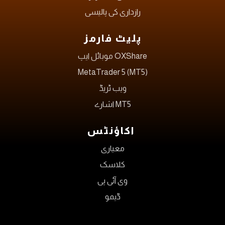
رازداری کی پالیسی
پلیٹ فارمز
OXShare موبائل ایپ
MetaTrader 5 (MT5)
ویب ٹریڈ
MT5 اشارے
اکاؤنٹس
معیاری
کلاسک
وی آئی پی
ڈیمو