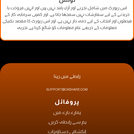
اس رپورٹ میں شامل تجزیے اور آراء پابند نہیں ہیں اور انہیں فروخت یا
خریدنے کے لیے سفارشات نہیں سمجھا جاتا ہے، اور کمپنی سرمایہ کار کے
فیصلوں اور انتخاب کے لیے ذمہ دار نہیں ہے، اور اس رپورٹ کا مقصد تکنیکی
معلومات کے ذریعے عام معلومات کو شائع کرنا ہے۔ تجزیہ
رابطے میں رہنا
SUPPORT@OXSHARE.COM
پروفائل
ہمارے بارے میں
ہم سے رابطہ کریں۔
انکشافی دستاویزات