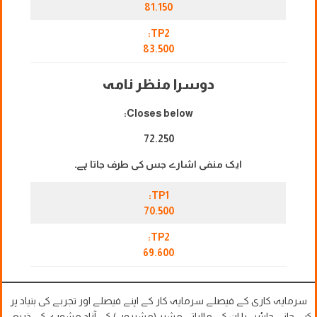
81.150
TP2:
83.500
دوسرا منظر نامہ
Closes below:
72.250
ایک منفی اشارے جس کی طرف جاتا ہے۔
TP1:
70.500
TP2:
69.600
سرمایہ کاری کے فیصلے سرمایہ کار کے اپنے فیصلے اور تجربے کی بنیاد پر
کیے جانے چاہئیں یا ان کے مالیاتی مشیر (مشیروں) کے آزاد مشورے کے ذریعے