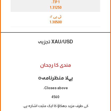
TP 1:
1.31250
ٹی پی ۲:
1.30500
XAU/USD تجزیہ
مندی کا رجحان
پہلا منظرنامہ
o
Closes above:
4560
کی طرف مزید جھکاؤ کا ایک مثبت اشارہ ہے۔