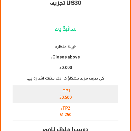
US30 تجزیہ
سائیڈ وے
F
پہلا منظر
o
Closes above:
50.000
کی طرف مزید جھکاؤ کا ایک مثبت اشارہ ہے۔
TP1:
50.500
TP2:
51.250
دوسرا منظر نامہ