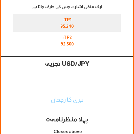
ایک منفی اشارے جس کی طرف جاتا ہے۔
TP1:
95.240
TP2:
92.500
USD/JPY تجزیہ
تیزی کا رجحان
پہلا منظرنامہ
o
Closes above: