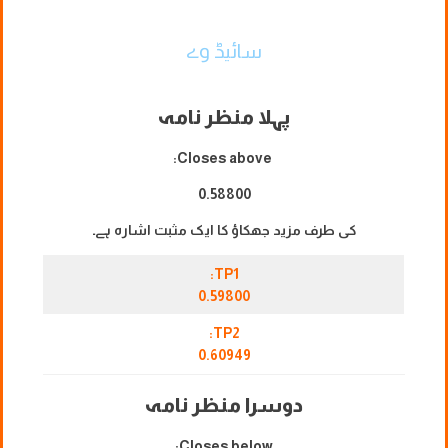
سائیڈ وے
پہلا منظر نامہ
Closes above:
0.58800
کی طرف مزید جھکاؤ کا ایک مثبت اشارہ ہے۔
TP1:
0.59800
TP2:
0.60949
دوسرا منظر نامہ
Closes below: