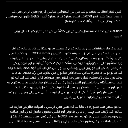
آکس شیئر لمیٹڈ نے سینٹ لوشیا میں بین الاقوامی فنانس کارپوریشن آئی بی سی کے
ذریعہ رجسٹریشن نمبر 00101 کے تحت رجسٹرڈ کیا (رجسٹرڈ آفس گراؤنڈ فلور، دی سوتھبی
بلڈنگ، روڈنی بے، گراس-آئلیٹ، سینٹ لوشیا)
OXShare کی خدمات استعمال کرنے کے لیے کلائنٹس کی عمر کم از کم 18 سال ہونی
چاہیے۔
خطرے کا بیان: مشتقات میں سرمایہ کاری کا مطلب یہ ہو سکتا ہے کہ سرمایہ کار اپنی
اصل سرمایہ کاری سے بھی زیادہ رقم کھو سکتے ہیں۔ OXShare.com میں مذکور کسی
بھی پروڈکٹس میں سرمایہ کاری کرنے کا خواہشمند کوئی بھی شخص اپنا مالی یا پیشہ
ورانہ مشورہ لے۔ سیکیورٹیز، فاریکس، اسٹاک مارکیٹ، کموڈٹیز، آپشنز اور فیوچرز کی
تجارت ہر ایک کے لیے موزوں نہیں ہوسکتی ہے اور اس میں آپ کے کچھ حصہ یا تمام رقم
کے ضائع ہونے کا خطرہ شامل ہے۔ مالیاتی منڈیوں میں تجارت میں بڑے ممکنہ انعامات
ہوتے ہیں، لیکن بڑے ممکنہ خطرہ بھی۔ مارکیٹوں میں سرمایہ کاری کرنے کے لیے آپ کو
خطرات سے آگاہ ہونا چاہیے اور انھیں قبول کرنے کے لیے تیار ہونا چاہیے۔ سرمایہ کاری نہ
کریں اور پیسے سے تجارت نہ کریں جسے آپ کھونے کے متحمل نہیں ہو سکتے۔ کچھ
ممالک میں فاریکس ٹریڈنگ کی اجازت نہیں ہے، اپنا پیسہ لگانے سے پہلے یقینی بنائیں کہ
آیا آپ کا ملک اس کی اجازت دے رہا ہے یا نہیں۔
آپ کو سختی سے مشورہ دیا جاتا ہے کہ کسی بھی کرنسی یا اسپاٹ میٹلز کی تجارت کے
ساتھ آگے بڑھنے سے پہلے آزاد مالی، قانونی اور ٹیکس مشورہ حاصل کریں۔ اس سائٹ
میں موجود کسی بھی چیز کو OXShare Limited یا اس کے کسی بھی ملحقہ، ڈائریکٹرز،
افسران یا ملازمین کے مشورے کے طور پر نہیں پڑھنا چاہیے اور نہ ہی سمجھا جانا چاہیے۔