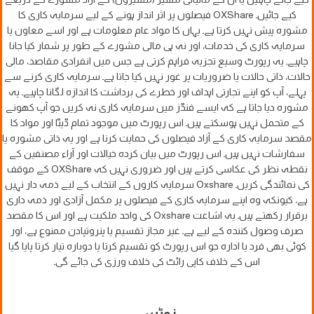
کیے جائیں۔ OXShare فیصلوں پر اثر انداز ہونے کے لیے سرمایہ کاری کا
مشورہ پیش نہیں کرتا ہے۔ یہاں کا مواد عام معلومات ہے اور اسے معاون یا
سرمایہ کاری کی خدمات، اور نہ ہی مالی مشورے کے طور پر شمار کیا جانا
چاہیے۔ یہ رپورٹ وسیع تجزیہ فراہم کرتی ہے جس میں انفرادی مقاصد، مالی
حالات، ذاتی حالات یا ضروریات پر غور نہیں کیا جاتا ہے۔ سرمایہ کاری کرنے سے
پہلے، آپ کو اپنے تجارتی اہداف اور خطرے کی برداشت کا اندازہ لگانا چاہیے۔ یہ
مشورہ دیا جاتا ہے کہ ایسے فنڈز میں سرمایہ کاری نہ کریں جو آپ کھونے
کے متحمل نہیں ہوسکتے ہیں۔ اس رپورٹ میں موجود تمام ڈیٹا اور مواد کا
مقصد سرمایہ کاری کے آزاد فیصلوں کی حمایت کرنا ہے اور یہ ذاتی مشورہ یا
سفارشات نہیں ہیں۔ اس رپورٹ میں بیان کردہ خیالات اور آراء مصنفین کے
نقطہ نظر کی عکاسی کرتے ہیں اور ضروری نہیں کہ OXShare کے موقف
کی نمائندگی کریں۔ Oxshare سرمایہ کاروں کے انتخاب کے لیے ذمہ دار نہیں
ہے، کیونکہ وہ اپنے سرمایہ کاری کے فیصلوں پر مکمل آزادی اور ذمہ داری
برقرار رکھتے ہیں۔ یہ اشاعت Oxshare کی واحد ملکیت ہے اور اس کا مقصد
صرف وصول کنندہ کے لیے ہے۔ غیر مجاز تقسیم یا پنروتپادن ممنوع ہے، اور
کوئی بھی فرد یا ادارہ جو اس رپورٹ کو تقسیم کرتا یا دوبارہ تیار کرتا پایا گیا
اس کے خلاف کاپی رائٹ کی خلاف ورزی کی جائے گی۔
نوٹس