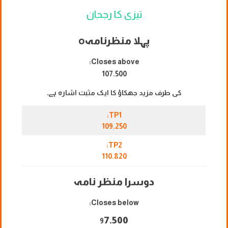
تیزی کا رجحان
پہلا منظرنامہ
o
Closes above:
107.500
کی طرف مزید جھکاؤ کا ایک مثبت اشارہ ہے۔
TP1:
109.250
TP2:
110.820
دوسرا منظر نامہ
Closes below:
7.500
9