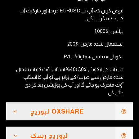
فرض کریں کہ آپ نے EURUSD خریدا، اور مارکیٹ آپ
کے خلاف گرنے لگی۔
بیلنس: $1,000
استعمال شدہ مارجن: $200
ایکویٹی = بیلنس + فلوٹنگ P/L
جب آپ کی ایکویٹی $80 (40% اسٹاپ آؤٹ کو استعمال
شدہ مارجن سے ضرب) کے برابر ہے، تو آپ کا اسٹاپ
آؤٹ متحرک ہو جائے گا اور آپ کی پوزیشن بند کر دی
جائے گی۔
OXSHARE لیوریج
لیوریج رسک