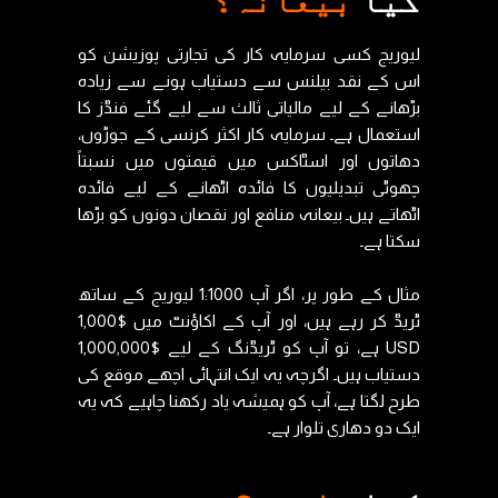
کیا
بیعانہ؟
لیوریج کسی سرمایہ کار کی تجارتی پوزیشن کو
اس کے نقد بیلنس سے دستیاب ہونے سے زیادہ
بڑھانے کے لیے مالیاتی ثالث سے لیے گئے فنڈز کا
استعمال ہے۔ سرمایہ کار اکثر کرنسی کے جوڑوں،
دھاتوں اور اسٹاکس میں قیمتوں میں نسبتاً
چھوٹی تبدیلیوں کا فائدہ اٹھانے کے لیے فائدہ
اٹھاتے ہیں۔ بیعانہ منافع اور نقصان دونوں کو بڑھا
سکتا ہے۔
مثال کے طور پر، اگر آپ 1:1000 لیوریج کے ساتھ
ٹریڈ کر رہے ہیں، اور آپ کے اکاؤنٹ میں $1,000
USD ہے، تو آپ کو ٹریڈنگ کے لیے $1,000,000
دستیاب ہیں۔ اگرچہ یہ ایک انتہائی اچھے موقع کی
طرح لگتا ہے، آپ کو ہمیشہ یاد رکھنا چاہیے کہ یہ
ایک دو دھاری تلوار ہے۔