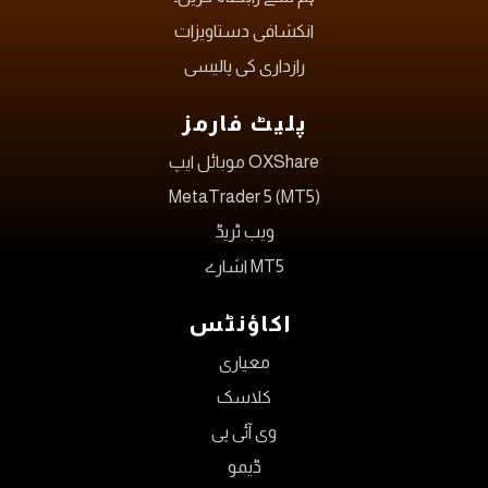
انکشافی دستاویزات
رازداری کی پالیسی
پلیٹ فارمز
OXShare موبائل ایپ
MetaTrader 5 (MT5)
ویب ٹریڈ
MT5 اشارے
اکاؤنٹس
معیاری
کلاسک
وی آئی پی
ڈیمو