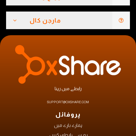
مارجن کال
رابطے میں رہنا
SUPPORT@OXSHARE.COM
پروفائل
ہمارے بارے میں
ہم سے رابطہ کریں۔