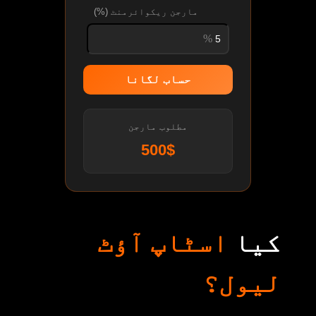
مارجن ریکوائرمنٹ (%)
حساب لگانا
مطلوب مارجن
500$
کیا
اسٹاپ آؤٹ
لیول؟