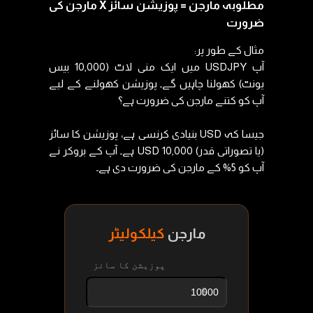
مطلوبہ مارجن = پوزیشن سائز X مارجن کی
ضرورت
مثال کے طور پر:
آپ USDJPY میں ایک منی لاٹ (10,000 بیس
یونٹ) کھولنا چاہیں گے۔ پوزیشن کھولنے کے لیے
آپ کو کتنے مارجن کی ضرورت ہے؟
جیسا کہ USD بنیادی کرنسی ہے، پوزیشن کا سائز
(یا تصوراتی قدر) 10,000 USD ہے۔ آپ کے بروکر نے
آپ کو 5% کے مارجن کی ضرورت دی ہے۔
مارجن
کیلکولیٹر
پوزیشن کا سائز