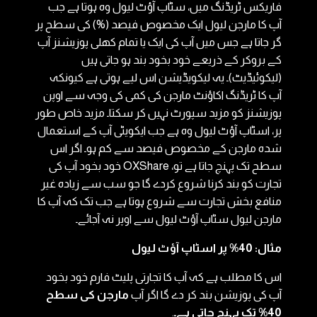
فاریکس ٹریڈنگ میں، سٹاپ آؤٹ لیول وہ ہوتا ہے جب
آپ کا مارجن لیول ایک مخصوص فیصد (%) کی سطح پر
گر جاتا ہے جس میں آپ کی ایک یا تمام کھلی پوزیشنز آپ
کے بروکر کے ذریعے خود بخود بند ہو جاتی ہیں
(لیکوئیڈیٹ)۔ یہ لیکویڈیشن اس لیے ہوتی ہے کیونکہ
آپ کا ٹریڈنگ اکاؤنٹ مارجن کی کمی کی وجہ سے اوپن
پوزیشنز کو مزید سپورٹ نہیں کر سکتا۔ مزید خاص طور
پر، اسٹاپ آؤٹ لیول وہ ہے جب ایکویٹی آپ کے استعمال
شدہ مارجن کے مخصوص فیصد سے کم ہو۔ اگر اس
سطح تک پہنچ جاتا ہے تو، OXShare خود بخود آپ کی
تجارت کو بند کرنا شروع کردے گا جو سب سے زیادہ غیر
منافع بخش تجارت سے شروع ہوتا ہے جب تک کہ آپ کا
مارجن لیول سٹاپ آؤٹ لیول سے اوپر نہ آجائے۔
مثال: 40% پر اسٹاپ آؤٹ لیول
اس کا مطلب ہے کہ آپ کا تجارتی پلیٹ فارم خود بخود
آپ کی پوزیشن بند کر دے گا اگر آپ
مارجن کی سطح
40% تک پہنچ جاتی ہے۔
.