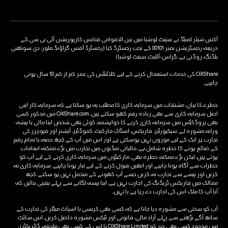
آکس شیئر لمیٹڈ نے سینٹ لوشیا میں بین الاقوامی فنانس کارپوریشن آئی بی سی کے
ذریعہ رجسٹریشن نمبر 00101 کے تحت رجسٹرڈ کیا (رجسٹرڈ آفس گراؤنڈ فلور، دی سوتھبی
بلڈنگ، روڈنی بے، گراس-آئلیٹ، سینٹ لوشیا)
OXShare کی خدمات استعمال کرنے کے لیے کلائنٹس کی عمر کم از کم 18 سال ہونی
چاہیے۔
خطرے کا بیان: مشتقات میں سرمایہ کاری کا مطلب یہ ہو سکتا ہے کہ سرمایہ کار اپنی
اصل سرمایہ کاری سے بھی زیادہ رقم کھو سکتے ہیں۔ OXShare.com میں مذکور کسی
بھی پروڈکٹس میں سرمایہ کاری کرنے کا خواہشمند کوئی بھی شخص اپنا مالی یا پیشہ
ورانہ مشورہ لے۔ سیکیورٹیز، فاریکس، اسٹاک مارکیٹ، کموڈٹیز، آپشنز اور فیوچرز کی
تجارت ہر ایک کے لیے موزوں نہیں ہوسکتی ہے اور اس میں آپ کے کچھ حصہ یا تمام رقم
کے ضائع ہونے کا خطرہ شامل ہے۔ مالیاتی منڈیوں میں تجارت میں بڑے ممکنہ انعامات
ہوتے ہیں، لیکن بڑے ممکنہ خطرہ بھی۔ مارکیٹوں میں سرمایہ کاری کرنے کے لیے آپ کو
خطرات سے آگاہ ہونا چاہیے اور انھیں قبول کرنے کے لیے تیار ہونا چاہیے۔ سرمایہ کاری نہ
کریں اور پیسے سے تجارت نہ کریں جسے آپ کھونے کے متحمل نہیں ہو سکتے۔ کچھ
ممالک میں فاریکس ٹریڈنگ کی اجازت نہیں ہے، اپنا پیسہ لگانے سے پہلے یقینی بنائیں کہ
آیا آپ کا ملک اس کی اجازت دے رہا ہے یا نہیں۔
آپ کو سختی سے مشورہ دیا جاتا ہے کہ کسی بھی کرنسی یا اسپاٹ میٹلز کی تجارت کے
ساتھ آگے بڑھنے سے پہلے آزاد مالی، قانونی اور ٹیکس مشورہ حاصل کریں۔ اس سائٹ
میں موجود کسی بھی چیز کو OXShare Limited یا اس کے کسی بھی ملحقہ، ڈائریکٹرز،