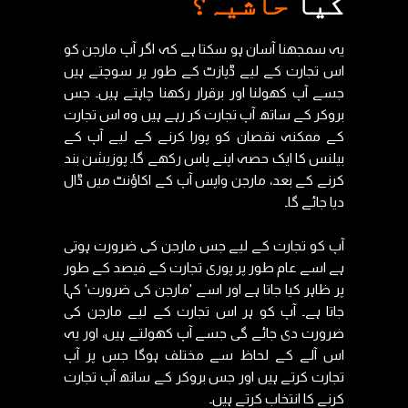
کیا
حاشیہ؟
یہ سمجھنا آسان ہو سکتا ہے کہ اگر آپ مارجن کو
اس تجارت کے لیے ڈپازٹ کے طور پر سوچتے ہیں
جسے آپ کھولنا اور برقرار رکھنا چاہتے ہیں۔ جس
بروکر کے ساتھ آپ تجارت کر رہے ہیں وہ اس تجارت
کے ممکنہ نقصان کو پورا کرنے کے لیے آپ کے
بیلنس کا ایک حصہ اپنے پاس رکھے گا۔ پوزیشن بند
کرنے کے بعد، مارجن واپس آپ کے اکاؤنٹ میں ڈال
دیا جائے گا۔
آپ کو تجارت کے لیے جس مارجن کی ضرورت ہوتی
ہے اسے عام طور پر پوری تجارت کے فیصد کے طور
پر ظاہر کیا جاتا ہے اور اسے 'مارجن کی ضرورت' کہا
جاتا ہے۔ آپ کو ہر اس تجارت کے لیے مارجن کی
ضرورت دی جائے گی جسے آپ کھولتے ہیں، اور یہ
اس آلے کے لحاظ سے مختلف ہوگا جس پر آپ
تجارت کرتے ہیں اور جس بروکر کے ساتھ آپ تجارت
کرنے کا انتخاب کرتے ہیں۔