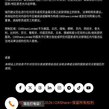
国家/地区是否允许这样做。
强烈建议您在进行任何货币或现货金属交易之前获得独立的财务、法律和税务建议。
本网站的任何内容均不应被阅读或解释为构成 OXShare Limited 或其任何附属公司、
董事、高级职员或员工的建议。
限制区域：OXShare Limited 不为美国、古巴、缅甸、朝鲜、苏丹、西班牙、意大
利、比利时、芬兰、葡萄牙、印度尼西亚、日本、挪威和爱沙尼亚的公民/居民提供
服务。OXShare Limited 的服务不打算分发给或供任何国家或司法管辖区内可能违反
当地法律法规的任何人使用。.
或者
本网站上的信息不针对任何分发或使用会违反当地法律或法规的国家或司法管辖区的
居民。
版权所有 © 2013 - 2026 | OXShare | 保留所有权利
现在打电话！