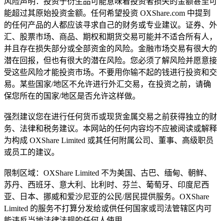
风险声明：投资于衍生品可能意味着投资者损失的金额甚至可
能超过其原始投资金额。任何希望投资 OXShare.com 中提到
的任何产品的人都应该寻求自己的财务或专业建议。证券、外
汇、股票市场、商品、期权和期货交易可能并不适合所有人，
并且存在损失部分或全部资金的风险。金融市场交易有很大的
潜在回报，但也有很大的潜在风险。您必须了解风险并愿意接
受这些风险才能投资市场。不要用你输不起的钱进行投资和交
易。某些国家/地区不允许进行外汇交易，在投资之前，请确
保您所在的国家/地区是否允许这样做。
强烈建议您在进行任何货币或现货金属交易之前获得独立的财
务、法律和税务建议。本网站的任何内容均不应被阅读或解释
为构成 OXShare Limited 或其任何附属公司、董事、高级职员
或员工的建议。
限制区域：OXShare Limited 不为美国、古巴、缅甸、朝鲜、
苏丹、西班牙、意大利、比利时、芬兰、葡萄牙、印度尼西
亚、日本、挪威和爱沙尼亚的公民/居民提供服务。OXShare
Limited 的服务不打算分发给或供任何国家或司法管辖区内可
能违反当地法律法规的任何人使用。.