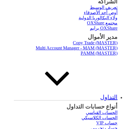
الشراكه
تعريف الوسيط
أوص أحد الأصدقاء
ولاء البكالوريا الدولية
مجتمع OXShare
OXShare برايم
مدير الأموال
Copy Trade (MASTER)
Multi Account Manager - MAM (MASTER)
PAMM (MASTER)
التداول
أنواع حسابات التداول
الحساب القياسي
الحساب الكلاسيكي
حساب VIP
حساب تجريبي