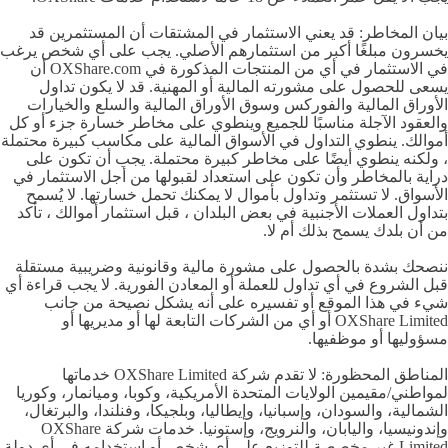
بيان المخاطر: قد يعني الاستثمار في المشتقات أن المستثمرين قد
يخسرون مبلغًا أكبر من استثمارهم الأصلي. يجب على أي شخص يرغب
في الاستثمار في أي من المنتجات المذكورة في OXShare.com أن
يسعى للحصول على مشورته المالية أو المهنية. قد لا يكون تداول
الأوراق المالية والفوركس وسوق الأوراق المالية والسلع والخيارات
والعقود الآجلة مناسبًا للجميع وينطوي على مخاطر خسارة جزء أو كل
أموالك. ينطوي التداول في الأسواق المالية على مكاسب كبيرة محتملة
، ولكنه ينطوي أيضًا على مخاطر كبيرة محتملة. يجب أن تكون على
دراية بالمخاطر وأن تكون على استعداد لقبولها من أجل الاستثمار في
الأسواق. لا تستثمر وتداول بأموال لا يمكنك تحمل خسارتها. لا يُسمح
بتداول العملات الأجنبية في بعض البلدان ، قبل استثمار أموالك ، تأكد
من أن بلدك يسمح بذلك أم لا.
ننصحك بشدة بالحصول على مشورة مالية وقانونية وضريبية مستقلة
قبل الشروع في أي تداول للعملة أو المعادن الفورية. لا يجب قراءة أي
شيء في هذا الموقع أو تفسيره على أنه يشكل نصيحة من جانب
OXShare Limited أو أي من الشركات التابعة لها أو مديريها أو
مسؤوليها أو موظفيها.
المناطق المحظورة: لا تقدم شركة OXShare Limited خدماتها
لمواطني/مقيمين الولايات المتحدة الأمريكية، وكوبا، وميانمار، وكوريا
الشمالية، والسودان، وإسبانيا، وإيطاليا، وبلجيكا، وفنلندا، والبرتغال،
وإندونيسيا، واليابان، والنرويج، وإستونيا. خدمات شركة OXShare
Limited غير مخصصة للتوزيع على أي شخص أو استخدامه في أي دولة