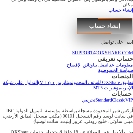
مكان!
إنشاء حساب
إنشاء حساب
ابقى على تواصل
SUPPORT@OXSHARE.COM
حساب تعريفي
معلومات عنا
اتصل بنا
وثائق الإفصاح
سياسة الخصوصية
المنصات
تطبيق OXShare للهاتف المحمول
ميتاتريدر 5 (MT5)
التداول على شبكة
الإنترنت
مؤشرات MT5
حسابات
VIP
Classic
Standard
تجريبي
أوكس شير المحدودة مسجلة بواسطة مؤسسة التمويل الدولية IBC
في سانت لوسيا رقم التسجيل 00101 (مكتب مسجل الطابق الأرضي،
مبنى ساوثي، خليج رودني، غروز-إيليت، سانت لوسيا)
يجب ألا يقل عمر العملاء عن 18 عامًا لاستخدام خدمات OXShare.