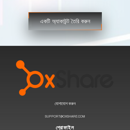
বাণিজ্য
ধাপ 3
একটি অ্যাকাউন্ট তৈরি করুন
যোগাযোগ করুন
SUPPORT@OXSHARE.COM
প্রোফাইল