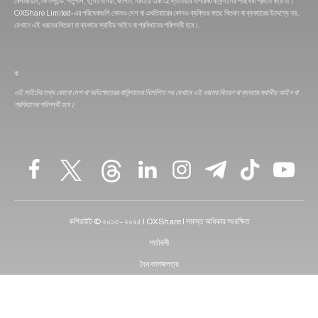
বেলজিয়াম, ফিনল্যান্ড, পর্তুগাল, ইন্দোনেশিয়া, জাপান, নরওয়ে এবং এস্তোনিয়ার নাগরিক/বাসিন্দাদের পরিষেবা প্রদান করে না।
OXShare Limited-এর পরিষেবাগুলি কোনও দেশ বা এখতিয়ারের কোনও ব্যক্তির কাছে বিতরণ বা ব্যবহারের উদ্দেশ্যে নয়,
যেখানে এই ধরনের বিতরণ বা ব্যবহার স্থানীয় আইন বা প্রবিধানের পরিপন্থী হবে।.
বা
এই সাইটের তথ্য কোনো দেশ বা অধিক্ষেত্রের বাসিন্দাদের নির্দেশিত নয় যেখানে এই ধরনের বিতরণ বা ব্যবহার স্থানীয় আইন বা
প্রবিধানের পরিপন্থী হবে।
কপিরাইট © ২০১৩ - ২০২৫ | OXShare | সমস্ত অধিকার সংরক্ষিত
শর্তাবলী
বৈধ কাগজপত্র