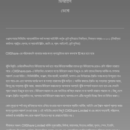
ভিআইপি
ডেমো
ওএক্সশেয়ার লিমিটেড আন্তর্জাতিক অর্থ সংস্থা আইবিসি কর্তৃক সেন্ট লুসিয়াতে নিবন্ধিত, নিবন্ধন নম্বর ০০১০১ (নিবন্ধিত
কার্যালয় গ্রাউন্ড ফ্লোর, দা স্যাথেবি বিল্ডিং, রডনি বে, গ্রস-আইলেট, সেন্ট লুসিয়া)
OXShare-এর পরিষেবাগুলি ব্যবহার করার জন্য ক্লায়েন্টদের বয়স কমপক্ষে 18 বছর হতে হবে৷
ঝুঁকি বিবৃতি: ডেরিভেটিভগুলিতে বিনিয়োগের অর্থ হতে পারে বিনিয়োগকারীরা তাদের মূল বিনিয়োগের চেয়েও বেশি পরিমাণ হারাতে
পারে। OXShare.com-এ উল্লিখিত যেকোনো পণ্যে বিনিয়োগ করতে ইচ্ছুক যে কেউ তাদের নিজস্ব আর্থিক বা পেশাদার
পরামর্শ নেওয়া উচিত। সিকিউরিটিজ, ফরেক্স, স্টক মার্কেট, কমোডিটি, অপশন এবং ফিউচারের ট্রেডিং সবার জন্য উপযুক্ত নাও
হতে পারে এবং এতে আপনার অর্থের অংশ বা সমস্ত হারানোর ঝুঁকি জড়িত। আর্থিক বাজারে ট্রেডিং বড় সম্ভাব্য পুরস্কার আছে,
কিন্তু বড় সম্ভাব্য ঝুঁকি আছে. বাজারে বিনিয়োগ করার জন্য আপনাকে অবশ্যই ঝুঁকি সম্পর্কে সচেতন হতে হবে এবং সেগুলি
গ্রহণ করতে ইচ্ছুক হতে হবে। বিনিয়োগ করবেন না এবং অর্থ দিয়ে বাণিজ্য করবেন না যা আপনি হারাতে পারবেন না। কিছু দেশে
ফরেক্স ট্রেডিং অনুমোদিত নয়, আপনার অর্থ বিনিয়োগ করার আগে, আপনার দেশ এটির অনুমতি দিচ্ছে কিনা তা নিশ্চিত করুন।
কোন মুদ্রা বা স্পট ধাতু বাণিজ্যের সাথে এগিয়ে যাওয়ার আগে আপনাকে স্বাধীন আর্থিক, আইনি এবং ট্যাক্স পরামর্শ প্রাপ্ত করার
জন্য দৃঢ়ভাবে পরামর্শ দেওয়া হচ্ছে। এই সাইটের কোনো কিছুই OXShare Limited বা এর কোনো সহযোগী, পরিচালক,
কর্মকর্তা বা কর্মচারীর পক্ষ থেকে পরামর্শ হিসেবে পড়া বা বোঝানো উচিত নয়।
সীমাবদ্ধ অঞ্চল: OXShare Limited মার্কিন যুক্তরাষ্ট্র, কিউবা, মায়ানমার, উত্তর কোরিয়া, সুদান, স্পেন, ইতালি,