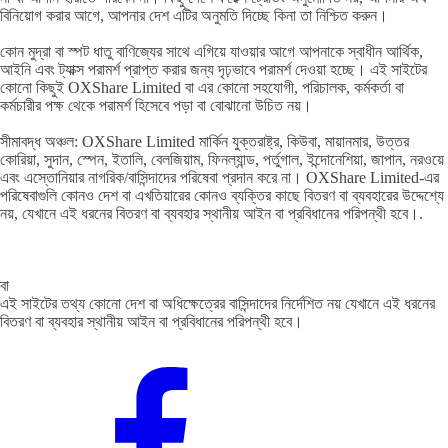
বিনিয়োগ করার আগে, আপনার দেশ এটির অনুমতি দিচ্ছে কিনা তা নিশ্চিত করুন।
কোন মুদ্রা বা স্পট ধাতু বাণিজ্যের সাথে এগিয়ে যাওয়ার আগে আপনাকে স্বাধীন আর্থিক,
আইনি এবং ট্যাক্স পরামর্শ প্রাপ্ত করার জন্য দৃঢ়ভাবে পরামর্শ দেওয়া হচ্ছে। এই সাইটের
কোনো কিছুই OXShare Limited বা এর কোনো সহযোগী, পরিচালক, কর্মকর্তা বা
কর্মচারীর পক্ষ থেকে পরামর্শ হিসেবে পড়া বা বোঝানো উচিত নয়।
সীমাবদ্ধ অঞ্চল: OXShare Limited মার্কিন যুক্তরাষ্ট্র, কিউবা, মায়ানমার, উত্তর
কোরিয়া, সুদান, স্পেন, ইতালি, বেলজিয়াম, ফিনল্যান্ড, পর্তুগাল, ইন্দোনেশিয়া, জাপান, নরওয়ে
এবং এস্তোনিয়ার নাগরিক/বাসিন্দাদের পরিষেবা প্রদান করে না। OXShare Limited-এর
পরিষেবাগুলি কোনও দেশ বা এখতিয়ারের কোনও ব্যক্তির কাছে বিতরণ বা ব্যবহারের উদ্দেশ্যে
নয়, যেখানে এই ধরনের বিতরণ বা ব্যবহার স্থানীয় আইন বা প্রবিধানের পরিপন্থী হবে।.
বা
এই সাইটের তথ্য কোনো দেশ বা অধিক্ষেত্রের বাসিন্দাদের নির্দেশিত নয় যেখানে এই ধরনের
বিতরণ বা ব্যবহার স্থানীয় আইন বা প্রবিধানের পরিপন্থী হবে।