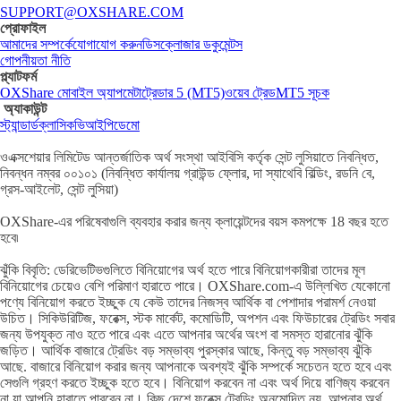
SUPPORT@OXSHARE.COM
প্রোফাইল
আমাদের সম্পর্কে
যোগাযোগ করুন
ডিসক্লোজার ডকুমেন্টস
গোপনীয়তা নীতি
প্ল্যাটফর্ম
OXShare মোবাইল অ্যাপ
মেটাট্রেডার 5 (MT5)
ওয়েব ট্রেড
MT5 সূচক
অ্যাকাউন্ট
স্ট্যান্ডার্ড
ক্লাসিক
ভিআইপি
ডেমো
ওএক্সশেয়ার লিমিটেড আন্তর্জাতিক অর্থ সংস্থা আইবিসি কর্তৃক সেন্ট লুসিয়াতে নিবন্ধিত,
নিবন্ধন নম্বর ০০১০১ (নিবন্ধিত কার্যালয় গ্রাউন্ড ফ্লোর, দা স্যাথেবি বিল্ডিং, রডনি বে,
গ্রস-আইলেট, সেন্ট লুসিয়া)
OXShare-এর পরিষেবাগুলি ব্যবহার করার জন্য ক্লায়েন্টদের বয়স কমপক্ষে 18 বছর হতে
হবে৷
ঝুঁকি বিবৃতি: ডেরিভেটিভগুলিতে বিনিয়োগের অর্থ হতে পারে বিনিয়োগকারীরা তাদের মূল
বিনিয়োগের চেয়েও বেশি পরিমাণ হারাতে পারে। OXShare.com-এ উল্লিখিত যেকোনো
পণ্যে বিনিয়োগ করতে ইচ্ছুক যে কেউ তাদের নিজস্ব আর্থিক বা পেশাদার পরামর্শ নেওয়া
উচিত। সিকিউরিটিজ, ফরেক্স, স্টক মার্কেট, কমোডিটি, অপশন এবং ফিউচারের ট্রেডিং সবার
জন্য উপযুক্ত নাও হতে পারে এবং এতে আপনার অর্থের অংশ বা সমস্ত হারানোর ঝুঁকি
জড়িত। আর্থিক বাজারে ট্রেডিং বড় সম্ভাব্য পুরস্কার আছে, কিন্তু বড় সম্ভাব্য ঝুঁকি
আছে. বাজারে বিনিয়োগ করার জন্য আপনাকে অবশ্যই ঝুঁকি সম্পর্কে সচেতন হতে হবে এবং
সেগুলি গ্রহণ করতে ইচ্ছুক হতে হবে। বিনিয়োগ করবেন না এবং অর্থ দিয়ে বাণিজ্য করবেন
না যা আপনি হারাতে পারবেন না। কিছু দেশে ফরেক্স ট্রেডিং অনুমোদিত নয়, আপনার অর্থ