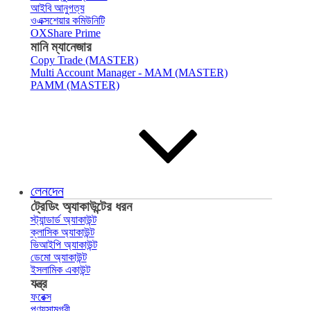
আইবি আনুগত্য
ওএক্সশেয়ার কমিউনিটি
OXShare Prime
মানি ম্যানেজার
Copy Trade (MASTER)
Multi Account Manager - MAM (MASTER)
PAMM (MASTER)
লেনদেন
ট্রেডিং অ্যাকাউন্টের ধরন
স্ট্যান্ডার্ড অ্যাকাউন্ট
ক্লাসিক অ্যাকাউন্ট
ভিআইপি অ্যাকাউন্ট
ডেমো অ্যাকাউন্ট
ইসলামিক একাউন্ট
যন্ত্র
ফরেক্স
পণ্যসামগ্রী