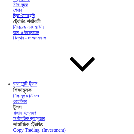
স্টক সূচক
শেয়ার
ক্রিপ্টোকারেন্সি
ট্রেডিং শর্তাবলী
লিভারেজ এবং মার্জিন
জমা ও উত্তোলন
বিস্তার এবং অদলবদল
ক্লায়েন্ট টুলস
শিক্ষামূলক
শিক্ষামূলক ভিডিও
ওয়েবিনার
টুলস
বাজার বিশ্লেষণ
অর্থনৈতিক ক্যালেন্ডার
সামাজিক ট্রেডিং
Copy Trading (Investment)