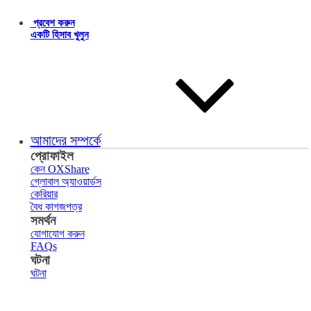
প্রবেশ করুন
একটি হিসাব খুলুন
আমাদের সম্পর্কে
প্রোফাইল
কেন OXShare
গ্লোবাল অ্যাওয়ার্ডস
কেরিয়ার
বৈধ কাগজপত্র
সমর্থন
যোগাযোগ করুন
FAQs
ঘটনা
ঘটনা