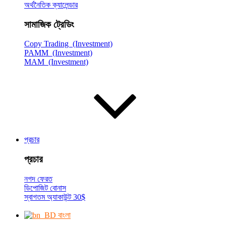
অর্থনৈতিক ক্যালেন্ডার
সামাজিক ট্রেডিং
Copy Trading (Investment)
PAMM (Investment)
MAM (Investment)
প্রচার
প্রচার
নগদ ফেরত
ডিপোজিট বোনাস
স্বাগতম অ্যাকাউন্ট 30$
বাংলা