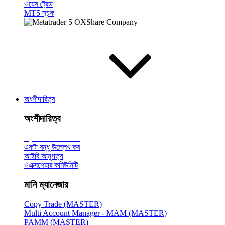
ওয়েব ট্রেড
MT5 সূচক
অংশীদারিত্ব
অংশীদারিত্ব
ব্রোকারের
সাথে পরিচয়
একটা বন্ধু উল্লেখ কর
আইবি আনুগত্য
ওএক্সশেয়ার কমিউনিটি
মানি ম্যানেজার
Copy Trade (MASTER)
Multi Account Manager - MAM (MASTER)
PAMM (MASTER)