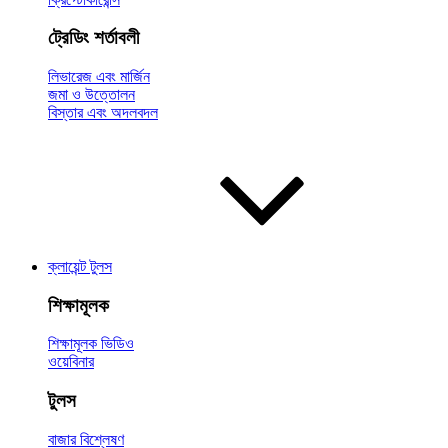
ট্রেডিং শর্তাবলী
লিভারেজ এবং মার্জিন
জমা ও উত্তোলন
বিস্তার এবং অদলবদল
ক্লায়েন্ট টুলস
শিক্ষামূলক
শিক্ষামূলক ভিডিও
ওয়েবিনার
টুলস
বাজার বিশ্লেষণ