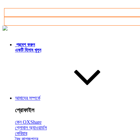
বাংলা
প্রবেশ করুন
একটি হিসাব খুলুন
আমাদের সম্পর্কে
প্রোফাইল
কেন OXShare
গ্লোবাল অ্যাওয়ার্ডস
কেরিয়ার
বৈধ কাগজপত্র