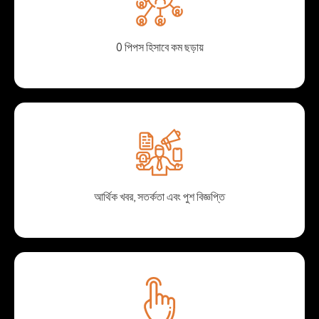
0 পিপস হিসাবে কম ছড়ায়
আর্থিক খবর, সতর্কতা এবং পুশ বিজ্ঞপ্তি