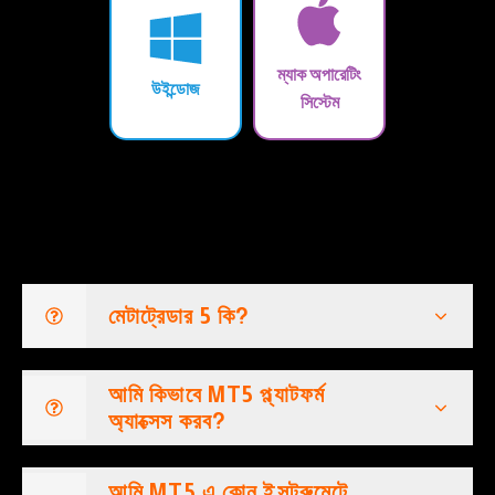
ম্যাক অপারেটিং
উইন্ডোজ
সিস্টেম
মেটাট্রেডার 5 কি?
আমি কিভাবে MT5 প্ল্যাটফর্ম
অ্যাক্সেস করব?
আমি MT5 এ কোন ইন্সট্রুমেন্টে