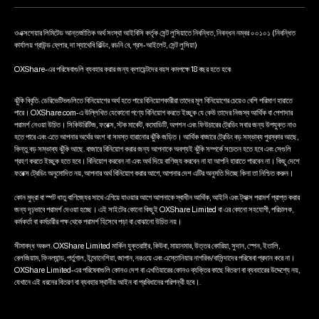
ওএক্সশেয়ার লিমিটেড আন্তর্জাতিক অর্থ সংস্থা আইবিসি কর্তৃক সেন্ট লুসিয়াতে নিবন্ধিত, নিবন্ধন নম্বর ০০১০১ (নিবন্ধিত
কার্যালয় গ্রাউন্ড ফ্লোর, দা স্যাথেবি বিল্ডিং, রডনি বে, গ্রস-আইলেট, সেন্ট লুসিয়া)
OXShare-এর পরিষেবাগুলি ব্যবহার করার জন্য ক্লায়েন্টদের বয়স কমপক্ষে 18 বছর হতে হবে৷
ঝুঁকি বিবৃতি: ডেরিভেটিভগুলিতে বিনিয়োগের অর্থ হতে পারে বিনিয়োগকারীরা তাদের মূল বিনিয়োগের চেয়েও বেশি পরিমাণ হারাতে
পারে। OXShare.com-এ উল্লিখিত যেকোনো পণ্যে বিনিয়োগ করতে ইচ্ছুক যে কেউ তাদের নিজস্ব আর্থিক বা পেশাদার
পরামর্শ নেওয়া উচিত। সিকিউরিটিজ, ফরেক্স, স্টক মার্কেট, কমোডিটি, অপশন এবং ফিউচারের ট্রেডিং সবার জন্য উপযুক্ত নাও
হতে পারে এবং এতে আপনার অর্থের অংশ বা সমস্ত হারানোর ঝুঁকি জড়িত। আর্থিক বাজারে ট্রেডিং বড় সম্ভাব্য পুরস্কার আছে,
কিন্তু বড় সম্ভাব্য ঝুঁকি আছে. বাজারে বিনিয়োগ করার জন্য আপনাকে অবশ্যই ঝুঁকি সম্পর্কে সচেতন হতে হবে এবং সেগুলি
গ্রহণ করতে ইচ্ছুক হতে হবে। বিনিয়োগ করবেন না এবং অর্থ দিয়ে বাণিজ্য করবেন না যা আপনি হারাতে পারবেন না। কিছু দেশে
ফরেক্স ট্রেডিং অনুমোদিত নয়, আপনার অর্থ বিনিয়োগ করার আগে, আপনার দেশ এটির অনুমতি দিচ্ছে কিনা তা নিশ্চিত করুন।
কোন মুদ্রা বা স্পট ধাতু বাণিজ্যের সাথে এগিয়ে যাওয়ার আগে আপনাকে স্বাধীন আর্থিক, আইনি এবং ট্যাক্স পরামর্শ প্রাপ্ত করার
জন্য দৃঢ়ভাবে পরামর্শ দেওয়া হচ্ছে। এই সাইটের কোনো কিছুই OXShare Limited বা এর কোনো সহযোগী, পরিচালক,
কর্মকর্তা বা কর্মচারীর পক্ষ থেকে পরামর্শ হিসেবে পড়া বা বোঝানো উচিত নয়।
সীমাবদ্ধ অঞ্চল: OXShare Limited মার্কিন যুক্তরাষ্ট্র, কিউবা, মায়ানমার, উত্তর কোরিয়া, সুদান, স্পেন, ইতালি,
বেলজিয়াম, ফিনল্যান্ড, পর্তুগাল, ইন্দোনেশিয়া, জাপান, নরওয়ে এবং এস্তোনিয়ার নাগরিক/বাসিন্দাদের পরিষেবা প্রদান করে না।
OXShare Limited-এর পরিষেবাগুলি কোনও দেশ বা এখতিয়ারের কোনও ব্যক্তির কাছে বিতরণ বা ব্যবহারের উদ্দেশ্যে নয়,
যেখানে এই ধরনের বিতরণ বা ব্যবহার স্থানীয় আইন বা প্রবিধানের পরিপন্থী হবে।.