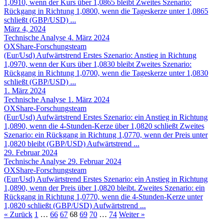
1,0910, wenn der Kurs über 1,0865 bleibt Zweites Szenario:
Rückgang in Richtung 1,0800, wenn die Tageskerze unter 1,0865
schließt (GBP/USD) ...
März 4, 2024
Technische Analyse 4. März 2024
OXShare-Forschungsteam
(Eur/Usd) Aufwärtstrend Erstes Szenario: Anstieg in Richtung
1,0970, wenn der Kurs über 1,0830 bleibt Zweites Szenario:
Rückgang in Richtung 1,0700, wenn die Tageskerze unter 1,0830
schließt (GBP/USD) ...
1. März 2024
Technische Analyse 1. März 2024
OXShare-Forschungsteam
(Eur/Usd) Aufwärtstrend Erstes Szenario: ein Anstieg in Richtung
1,0890, wenn die 4-Stunden-Kerze über 1,0820 schließt Zweites
Szenario: ein Rückgang in Richtung 1,0770, wenn der Preis unter
1,0820 bleibt (GBP/USD) Aufwärtstrend ...
29. Februar 2024
Technische Analyse 29. Februar 2024
OXShare-Forschungsteam
(Eur/Usd) Aufwärtstrend Erstes Szenario: ein Anstieg in Richtung
1,0890, wenn der Preis über 1,0820 bleibt. Zweites Szenario: ein
Rückgang in Richtung 1,0770, wenn die 4-Stunden-Kerze unter
1,0820 schließt (GBP/USD) Aufwärtstrend ...
« Zurück
1
…
66
67
68
69
70
…
74
Weiter »