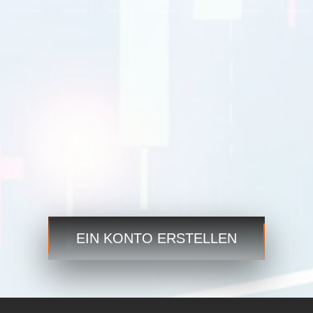
GBPUSD
1.4167 1.4169
USDJPY
109.35 109.38
USDCAD
1.2101 1.2103
Handeln
Handeln
Schritt 3
Starten Sie jetzt und greifen Sie jederzeit und überall auf
die globalen Märkte zu!
EIN KONTO ERSTELLEN