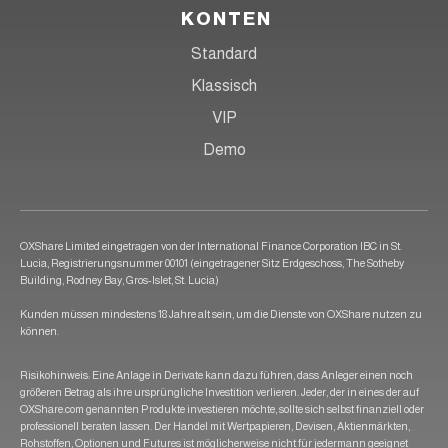
KONTEN
Standard
Klassisch
VIP
Demo
OXShare Limited eingetragen von der International Finance Corporation IBC in St.
Lucia, Registrierungsnummer 00101 (eingetragener Sitz Erdgeschoss, The Sotheby
Building, Rodney Bay, Gros-Islet, St. Lucia)
Kunden müssen mindestens 18 Jahre alt sein, um die Dienste von OXShare nutzen zu
können.
Risikohinweis: Eine Anlage in Derivate kann dazu führen, dass Anleger einen noch
größeren Betrag als ihre ursprüngliche Investition verlieren. Jeder, der in eines der auf
OXShare.com genannten Produkte investieren möchte, sollte sich selbst finanziell oder
professionell beraten lassen. Der Handel mit Wertpapieren, Devisen, Aktienmärkten,
Rohstoffen, Optionen und Futures ist möglicherweise nicht für jedermann geeignet