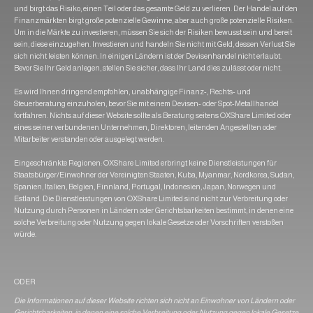
und birgt das Risiko, einen Teil oder das gesamte Geld zu verlieren. Der Handel auf den
Finanzmärkten birgt große potenzielle Gewinne, aber auch große potenzielle Risiken.
Um in die Märkte zu investieren, müssen Sie sich der Risiken bewusst sein und bereit
sein, diese einzugehen. Investieren und handeln Sie nicht mit Geld, dessen Verlust Sie
sich nicht leisten können. In einigen Ländern ist der Devisenhandel nicht erlaubt.
Bevor Sie Ihr Geld anlegen, stellen Sie sicher, dass Ihr Land dies zulässt oder nicht.
Es wird Ihnen dringend empfohlen, unabhängige Finanz-, Rechts- und
Steuerberatung einzuholen, bevor Sie mit einem Devisen- oder Spot-Metallhandel
fortfahren. Nichts auf dieser Website sollte als Beratung seitens OXShare Limited oder
eines seiner verbundenen Unternehmen, Direktoren, leitenden Angestellten oder
Mitarbeiter verstanden oder ausgelegt werden.
Eingeschränkte Regionen: OXShare Limited erbringt keine Dienstleistungen für
Staatsbürger/Einwohner der Vereinigten Staaten, Kuba, Myanmar, Nordkorea, Sudan,
Spanien, Italien, Belgien, Finnland, Portugal, Indonesien, Japan, Norwegen und
Estland. Die Dienstleistungen von OXShare Limited sind nicht zur Verbreitung oder
Nutzung durch Personen in Ländern oder Gerichtsbarkeiten bestimmt, in denen eine
solche Verbreitung oder Nutzung gegen lokale Gesetze oder Vorschriften verstoßen
würde.
ODER
Die Informationen auf dieser Website richten sich nicht an Einwohner von Ländern oder
Gerichtsbarkeiten, in denen eine solche Verbreitung oder Nutzung gegen lokale Gesetze