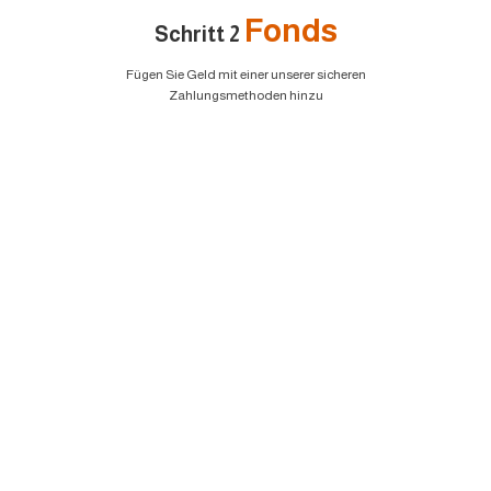
Fonds
Schritt 2
Fügen Sie Geld mit einer unserer sicheren
Zahlungsmethoden hinzu
EURUSD
1.2184 1.2186
GBPUSD
1.4167 1.4169
USDJPY
109.35 109.38
USDCAD
1.2101 1.2103
Handeln