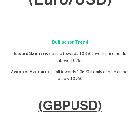
Bullischer Trend
Erstes Szenario:
a rise towards 1.0850 level if price holds
above 1.0760
Zweites Szenario:
a fall towards 1.0670 if daily candle closes
below 1.0760
(GBPUSD)