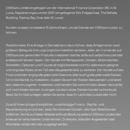
OXShare Limited eingetragen von der International Finance Corporation IBC in St.
Lucia, Registrierungsnummer 00101 (eingetragener Sitz Erdgeschoss, The Sotheby
Building, Rodney Bay, Gros-Islet, St. Lucia)
Kunden müssen mindestens 18 Jahre alt sein, um die Dienste von OXShare nutzen zu
können.
Risikohinweis: Eine Anlage in Derivate kann dazu führen, dass Anleger einen noch
größeren Betrag als ihre ursprüngliche Investition verlieren. Jeder, der in eines der auf
OXShare.com genannten Produkte investieren möchte, sollte sich selbst finanziell oder
professionell beraten lassen. Der Handel mit Wertpapieren, Devisen, Aktienmärkten,
Rohstoffen, Optionen und Futures ist möglicherweise nicht für jedermann geeignet
und birgt das Risiko, einen Teil oder das gesamte Geld zu verlieren. Der Handel auf den
Finanzmärkten birgt große potenzielle Gewinne, aber auch große potenzielle Risiken.
Um in die Märkte zu investieren, müssen Sie sich der Risiken bewusst sein und bereit
sein, diese einzugehen. Investieren und handeln Sie nicht mit Geld, dessen Verlust Sie
sich nicht leisten können. In einigen Ländern ist der Devisenhandel nicht erlaubt.
Bevor Sie Ihr Geld anlegen, stellen Sie sicher, dass Ihr Land dies zulässt oder nicht.
Es wird Ihnen dringend empfohlen, unabhängige Finanz-, Rechts- und
Steuerberatung einzuholen, bevor Sie mit einem Devisen- oder Spot-Metallhandel
fortfahren. Nichts auf dieser Website sollte als Beratung seitens OXShare Limited oder
eines seiner verbundenen Unternehmen, Direktoren, leitenden Angestellten oder
Mitarbeiter verstanden oder ausgelegt werden.