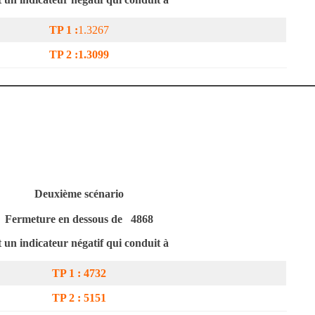
TP 1 :
1.3267
TP 2 :
1.3099
Deuxième scénario
Fermeture en dessous de
4868
t un indicateur négatif qui conduit à
TP 1 : 4732
TP 2 :
5151