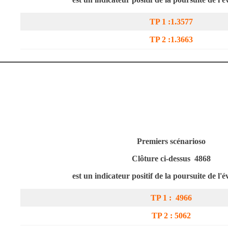
TP 1 :1.3577
TP 2 :
1.3663
Premiers scénarios
o
Clôture ci-dessus
4868
est un indicateur positif de la poursuite de l'é
TP 1 :
4966
TP 2 :
5062