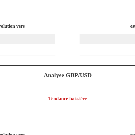
volution vers
es
Analyse GBP/USD
Tendance baissière
volution vers
es