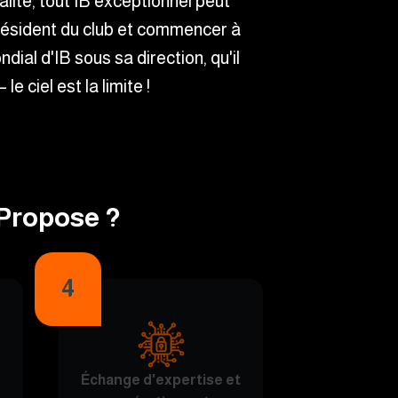
lité, tout IB exceptionnel peut
résident du club et commencer à
dial d'IB sous sa direction, qu'il
le ciel est la limite !
Propose ?
4
s
Échange d'expertise et