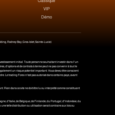
Classique
VIP
Démo
lding, Rodney Bay, Gros-Islet, Sainte-Lucie)
vestissement initial. Toute personne souhaitant investir dans l'un
s, d'options et de contrats à terme peut ne pas convenir à tout le
 également un risque potentiel important. Vous devez être conscient
rdre. Le trading Forex n'est pas autorisé dans certains pays, avant
nt. Rien dans ce site ne doit être lu ou interprété comme constituant
ne, d'Italie, de Belgique, de Finlande, du Portugal, d'Indonésie, du
ne telle distribution ou utilisation serait contraire aux lois ou