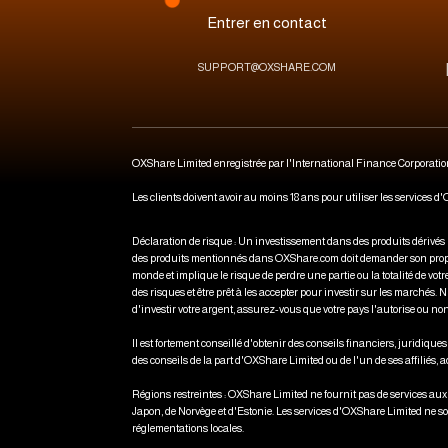
Entrer en contact
SUPPORT@OXSHARE.COM
OXShare Limited enregistrée par l'International Finance Corporatio
Les clients doivent avoir au moins 18 ans pour utiliser les services d
Déclaration de risque : Un investissement dans des produits dérivés
des produits mentionnés dans OXShare.com doit demander son propre con
monde et implique le risque de perdre une partie ou la totalité de vo
des risques et être prêt à les accepter pour investir sur les marchés
d'investir votre argent, assurez-vous que votre pays l'autorise ou non
Il est fortement conseillé d'obtenir des conseils financiers, juridiq
des conseils de la part d'OXShare Limited ou de l'un de ses affiliés,
Régions restreintes : OXShare Limited ne fournit pas de services au
Japon, de Norvège et d'Estonie. Les services d'OXShare Limited ne sont
réglementations locales.