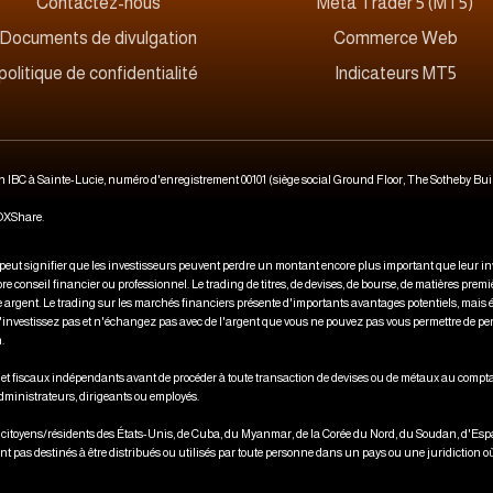
Contactez-nous
Meta Trader 5 (MT5)
Documents de divulgation
Commerce Web
politique de confidentialité
Indicateurs MT5
n IBC à Sainte-Lucie, numéro d'enregistrement 00101 (siège social Ground Floor, The Sotheby Bui
'OXShare.
 peut signifier que les investisseurs peuvent perdre un montant encore plus important que leur in
seil financier ou professionnel. Le trading de titres, de devises, de bourse, de matières première
tre argent. Le trading sur les marchés financiers présente d'importants avantages potentiels, mais
. N'investissez pas et n'échangez pas avec de l'argent que vous ne pouvez pas vous permettre de pe
.
ues et fiscaux indépendants avant de procéder à toute transaction de devises ou de métaux au compta
 administrateurs, dirigeants ou employés.
x citoyens/résidents des États-Unis, de Cuba, du Myanmar, de la Corée du Nord, du Soudan, d'Espag
 pas destinés à être distribués ou utilisés par toute personne dans un pays ou une juridiction où u