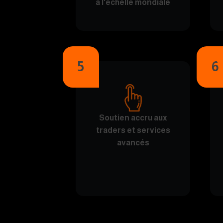
à l'échelle mondiale
5
6
Soutien accru aux
traders et services
avancés