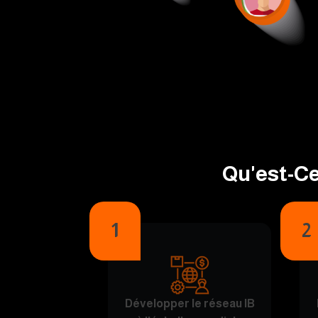
Qu'est-C
1
2
Développer le réseau IB