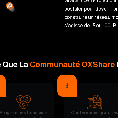
Grâce à cette fonctionna
postuler pour devenir p
construire un réseau mon
s'agisse de 15 ou 100 IB – 
e Que La
Communauté OXShare
3
Programmes financiers
Conférences gratuite